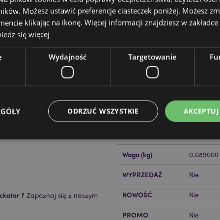
ików. Możesz ustawić preferencje ciasteczek poniżej. Możesz zm
cie klikając na ikonę. Więcej informacji znajdziesz w zakładce 
edz się więcej
e
Wydajność
Targetowanie
Fu
Cechy produktu
Więcej
Wymiary
Wysokość
informacji
EGÓŁY
ODRZUĆ WSZYSTKIE
AKCEPTUJ
Kod Kreskowy EAN
50550715
Ilość w kartonie
48
Waga (kg)
0.089000
Niezbędne
Wydajność
Targetowanie
Funkcjonalność
WYPRZEDAŻ
Nie
ie pozwalają na sprawne funkcjonowanie strony. Należą do nich loginy klientów i zarz
Provider
/
Okres
NOWOŚĆ
ckator ?
Nie
Zapoznaj się z naszym
Opis
Domena
przechowywania
nt
1 miesiąc
Ten plik cookie jest uż
PROMO
CookieScript
Nie