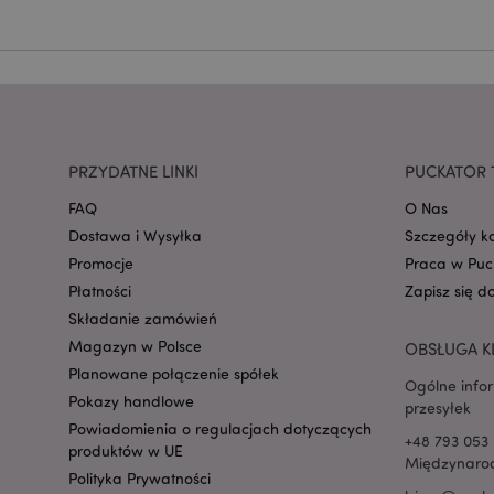
mage-cache-storage
invalidation
PRZYDATNE LINKI
PUCKATOR 
form_key
FAQ
O Nas
Dostawa i Wysyłka
Szczegóły k
PHPSESSID
Promocje
Praca w Puc
Płatności
Zapisz się d
Składanie zamówień
Magazyn w Polsce
OBSŁUGA K
Planowane połączenie spółek
Ogólne info
Pokazy handlowe
przesyłek
recently_viewed_pr
Powiadomienia o regulacjach dotyczących
+48 793 053 
produktów w UE
Międzynarod
mage-cache-storag
Polityka Prywatności