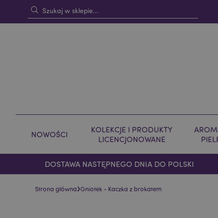
KOLEKCJE I PRODUKTY
AROMA
NOWOŚCI
LICENCJONOWANE
PIE
DOSTAWA NASTĘPNEGO DNIA DO POLSKI
›
Strona główna
Gniotek - Kaczka z brokatem
Skip
Skip
to
to