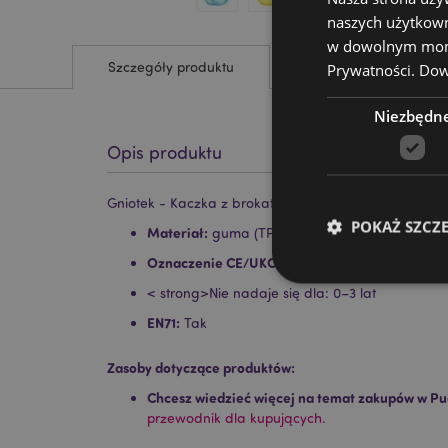
naszych użytkown
w dowolnym momen
Szczegóły produktu
Prywatności.
Dowi
Niezbędn
Opis produktu
Gniotek - Kaczka z brokatem
POKAŻ SZCZ
Materiał:
guma (TPR) i cukier słodowy
Oznaczenie CE/UKCA:
Tak
< strong>Nie nadaje się dla: 0–3 lat
EN71:
Tak
Niezbędne pliki cook
Zasoby dotyczące produktów:
Chcesz wiedzieć więcej na temat zakupów w Pu
Nazwa
przewodnik dla kupujących.
CookieScriptConse