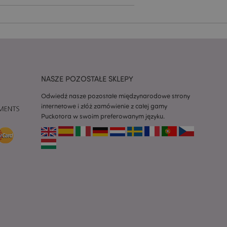
zapamiętywania
h zgody użytkownika
 konieczne, aby baner
m działał
ywany w celu
nia treści w
y ładowały się
NASZE POZOSTAŁE SKLEPY
ywany w celu
nia treści w
y ładowały się
Odwiedź nasze pozostałe międzynarodowe strony
internetowe i złóż zamówienie z całej gamy
z aplikacje oparte
Puckotora w swoim preferowanym języku.
dentyfikator
a używany do
 użytkownika.
enerowana losowo,
być specyficzny dla
ykładem jest
zalogowanego
ronami.
atory produktów
 produktów w celu
ywany w celu
nia treści w