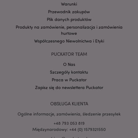
Warunki
Przewodnik zakupów
Plik danych produktów
Produkty na zamówienie, personalizacja i zamówienia
Google
hurtowe
mage-cache-storage-section-
Adobe Inc.
Privacy Policy
invalidation
www.puckator.pl
Współczesnego Niewolnictwa i Etyki
PUCKATOR TEAM
O Nas
Szczegóły kontaktu
form_key
1 
Adobe Inc.
Praca w Puckator
.www.puckator.pl
Zapisz się do newslettera Puckator
OBSŁUGA KLIENTA
Ogólne informacje, zamówienia, śledzenie przesyłek
PHPSESSID
1 
PHP.net
+48 793 053 819
.www.puckator.pl
Międzynarodowy: +44 (0) 1579321550