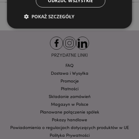
ODRZUĆ WSZYSTKIE
POKAŻ SZCZEGÓŁY
Niezbędne
Wydajność
Targetowanie
Funkcjonalność
PRZYDATNE LINKI
Niezbędne pliki cookie pozwalają na sprawne
FAQ
funkcjonowanie strony. Należą do nich loginy
klientów i zarządzanie kontami.
Dostawa i Wysyłka
Promocje
Provider
/
Nazwa
Domena
prze
Płatności
CookieScriptConsent
1
CookieScript
Składanie zamówień
.puckator.pl
Magazyn w Polsce
Planowane połączenie spółek
Pokazy handlowe
Powiadomienia o regulacjach dotyczących produktów w UE
Polityka Prywatności