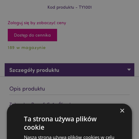
Kod produktu - TY1001
Zaloguj się by zobaczyć ceny
Dostęp do cennika
189 w magazynie
Szczegóły produktu
Opis produktu
Zabawka „Press & Go” - Ślimak
×
Materiał:
Plastik (ABS)
Ta strona używa plików
Oznaczenie CE/UKCA:
Tak
cookie
Nie Odpowiedni dla:
0–3 lat
Nasza strona używa plików cookies w celu