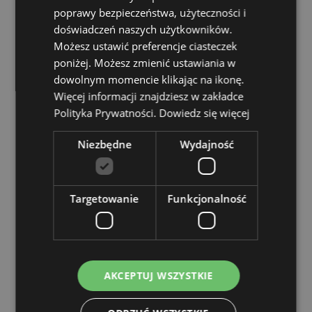
EN71:
Tak
poprawy bezpieczeństwa, użyteczności i
Informacje o produkcie:
Naciśnij górną i zabawka
doświadczeń naszych użytkowników.
toczy się do przodu.
Możesz ustawić preferencje ciasteczek
poniżej. Możesz zmienić ustawiania w
Zasoby dotyczące produktów:
dowolnym momencie klikając na ikonę.
Chcesz wiedzieć więcej na temat zakupów w Puckator
Więcej informacji znajdziesz w zakładce
?
Zapoznaj się z naszym
przewodnik dla kupujących.
Polityka Prywatności.
Dowiedz się więcej
Niezbędne
Wydajność
Cechy produktu
Więcej
Wysokość 10cm Szerokość 8cm Głębokość 11cm
informacji
5055071507564
Targetowanie
Funkcjonalność
108
0.193000
Nie
Nie
AKCEPTUJ WSZYSTKIE
Nie