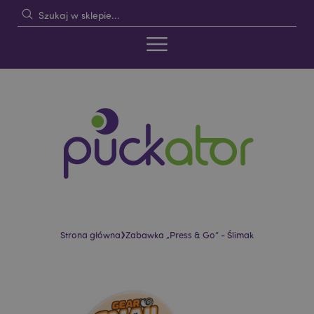
›
Strona główna
Zabawka „Press & Go” - Ślimak
Skip
Skip
to
to
the
the
end
beginning