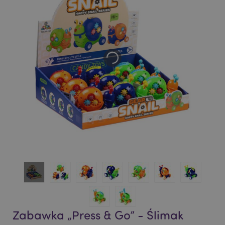
of
of
the
the
images
images
gallery
gallery
Zabawka „Press & Go” - Ślimak