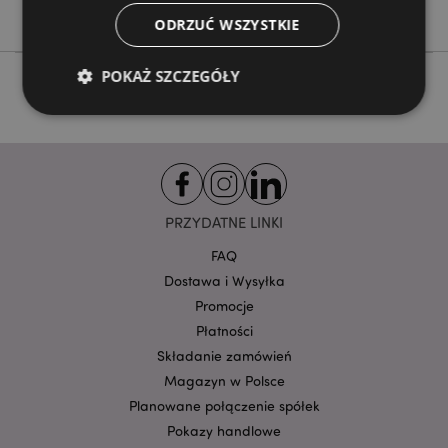
Skulls & Roses
ODRZUĆ WSZYSTKIE
POKAŻ SZCZEGÓŁY
Niezbędne
Wydajność
Targetowanie
Funkcjonalność
Niezbędne pliki cookie pozwalają na sprawne
PRZYDATNE LINKI
funkcjonowanie strony. Należą do nich loginy
klientów i zarządzanie kontami.
FAQ
Dostawa i Wysyłka
Provider
/
Nazwa
Domena
prze
Promocje
CookieScriptConsent
1
CookieScript
Płatności
.puckator.pl
Składanie zamówień
Magazyn w Polsce
Planowane połączenie spółek
Pokazy handlowe