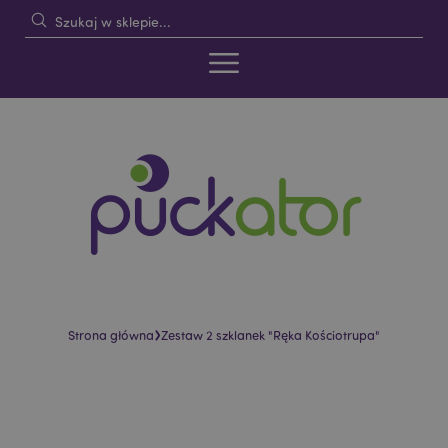
›
Strona główna
Zestaw 2 szklanek "Ręka Kościotrupa"
Skip
Skip
to
to
the
the
end
beginning