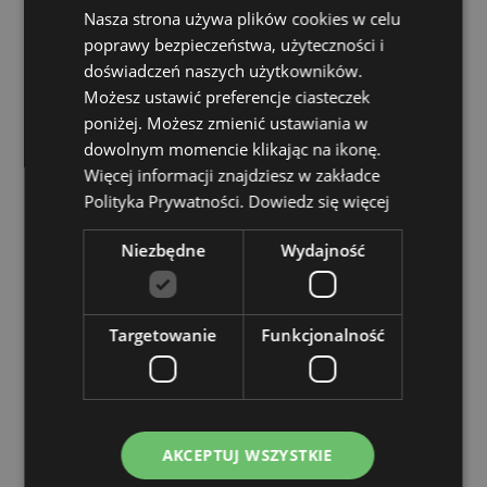
Mycie w zmywarce:
Nasza strona używa plików cookies w celu
Nie
poprawy bezpieczeństwa, użyteczności i
Do gorących napojów:
Nie
doświadczeń naszych użytkowników.
Pojemność:
500ml
Możesz ustawić preferencje ciasteczek
poniżej. Możesz zmienić ustawiania w
Zasoby dotyczące produktów:
dowolnym momencie klikając na ikonę.
Chcesz wiedzieć więcej na temat zakupów w Puckator
Więcej informacji znajdziesz w zakładce
?
Zapoznaj się z naszym
przewodnik dla kupujących.
Polityka Prywatności.
Dowiedz się więcej
Niezbędne
Wydajność
Cechy produktu
Więcej
Wysokość 12cm Szerokość 9cm Głębokość 9cm
informacji
5055071770043
Targetowanie
Funkcjonalność
20
0.608000
Tak
Nie
AKCEPTUJ WSZYSTKIE
Nie