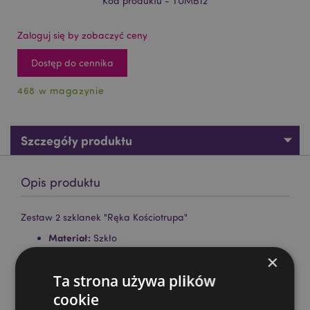
Kod produktu - TUMB12
Zaloguj się by zobaczyć ceny
Dostęp do cennika
468 w magazynie
Szczegóły produktu
Opis produktu
Zestaw 2 szklanek "Ręka Kościotrupa"
Materiał:
Szkło
×
Liczba w zestawie:
2
Ta strona używa plików
Bezpieczne w kontakcie w żywnością:
Tak
cookie
Użycie w mikrofalówce:
Nie