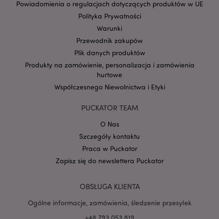
Powiadomienia o regulacjach dotyczących produktów w UE
Polityka Prywatności
Warunki
Przewodnik zakupów
Plik danych produktów
Google
Produkty na zamówienie, personalizacja i zamówienia
mage-cache-storage-section-
Adobe Inc.
Privacy Policy
invalidation
www.puckator.pl
hurtowe
Współczesnego Niewolnictwa i Etyki
PUCKATOR TEAM
O Nas
form_key
1 
Adobe Inc.
Szczegóły kontaktu
.www.puckator.pl
Praca w Puckator
Zapisz się do newslettera Puckator
OBSŁUGA KLIENTA
Ogólne informacje, zamówienia, śledzenie przesyłek
PHPSESSID
1 
PHP.net
.www.puckator.pl
+48 793 053 819