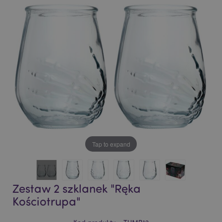
of
of
the
the
images
images
gallery
gallery
Tap to expand
Zestaw 2 szklanek "Ręka
Kościotrupa"