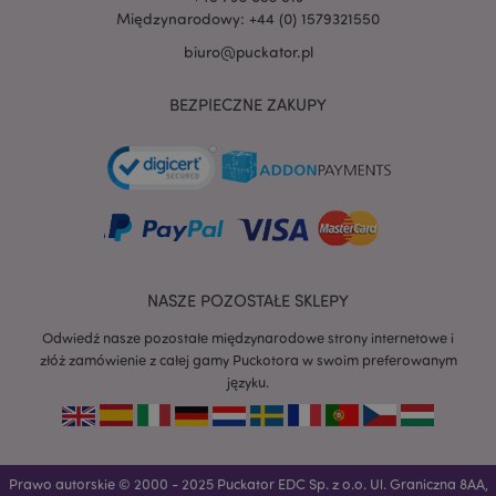
Międzynarodowy: +44 (0) 1579321550
biuro@puckator.pl
BEZPIECZNE ZAKUPY
NASZE POZOSTAŁE SKLEPY
Odwiedź nasze pozostałe międzynarodowe strony internetowe i
złóż zamówienie z całej gamy Puckotora w swoim preferowanym
języku.
recently_viewed_product
Adobe Inc.
www.puckator.pl
Prawo autorskie © 2000 - 2025 Puckator EDC Sp. z o.o. Ul. Graniczna 8AA,