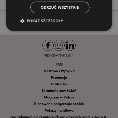
ODRZUĆ WSZYSTKIE
POKAŻ SZCZEGÓŁY
Niezbędne
Wydajność
Targetowanie
Funkcjonalność
PRZYDATNE LINKI
Niezbędne pliki cookie pozwalają na sprawne
funkcjonowanie strony. Należą do nich loginy
FAQ
klientów i zarządzanie kontami.
Dostawa i Wysyłka
Provider
/
Promocje
Nazwa
Domena
prze
Płatności
CookieScriptConsent
1
CookieScript
Składanie zamówień
.puckator.pl
Magazyn w Polsce
Planowane połączenie spółek
Pokazy handlowe
Powiadomienia o regulacjach dotyczących produktów w UE