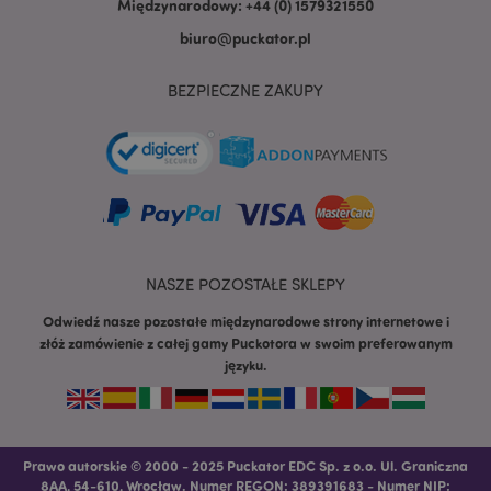
Międzynarodowy: +44 (0) 1579321550
biuro@puckator.pl
BEZPIECZNE ZAKUPY
NASZE POZOSTAŁE SKLEPY
Odwiedź nasze pozostałe międzynarodowe strony internetowe i
złóż zamówienie z całej gamy Puckotora w swoim preferowanym
języku.
recently_viewed_product
Adobe Inc.
www.puckator.pl
Prawo autorskie © 2000 - 2025 Puckator EDC Sp. z o.o. Ul. Graniczna
8AA, 54-610, Wrocław. Numer REGON: 389391683 - Numer NIP: