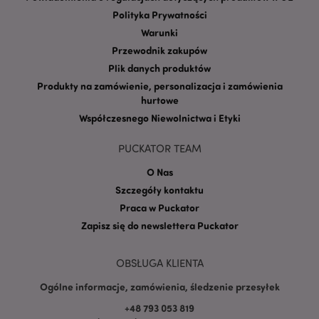
Polityka Prywatności
Warunki
Przewodnik zakupów
Plik danych produktów
Produkty na zamówienie, personalizacja i zamówienia
Google
mage-cache-storage-section-
Adobe Inc.
hurtowe
Privacy Policy
invalidation
www.puckator.pl
Współczesnego Niewolnictwa i Etyki
PUCKATOR TEAM
O Nas
Szczegóły kontaktu
form_key
1 
Adobe Inc.
Praca w Puckator
.www.puckator.pl
Zapisz się do newslettera Puckator
OBSŁUGA KLIENTA
Ogólne informacje, zamówienia, śledzenie przesyłek
PHPSESSID
1 
PHP.net
+48 793 053 819
.www.puckator.pl