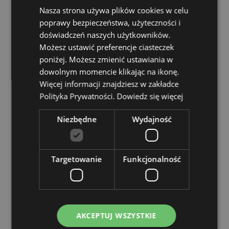
Oznaczenie CE/UKCA:
Tak
Nasza strona używa plików cookies w celu
Nie nadaje się dla:< /strong> 0–3 lata
poprawy bezpieczeństwa, użyteczności i
EN71:
Tak
doświadczeń naszych użytkowników.
Możesz ustawić preferencje ciasteczek
Zasoby dotyczące produktów:
poniżej. Możesz zmienić ustawiania w
Chcesz wiedzieć więcej na temat zakupów w Puckator
dowolnym momencie klikając na ikonę.
?
Zapoznaj się z naszym
przewodnik dla kupujących.
Więcej informacji znajdziesz w zakładce
Polityka Prywatności.
Dowiedz się więcej
Cechy produktu
Niezbędne
Wydajność
Więcej
Wysokość 3cm Szerokość 3cm Głębokość 3cm
informacji
5055071796562
576
Targetowanie
Funkcjonalność
0.028000
Tak
Nie
Nie
AKCEPTUJ WSZYSTKIE
Adoramals