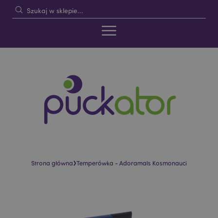
›
Strona główna
Temperówka - Adoramals Kosmonauci
Skip
Skip
to
to
the
the
end
beginning