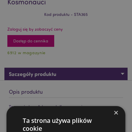
Kosmonauci
Kod produktu - STA365
Zaloguj się by zobaczyć ceny
Dostęp do cennika
6912 w magazynie
Szczegóły produktu
Opis produktu
Temperówka - Adoramals Kosmonauci
×
Materiał:
plastik (ABS), PCV, metal (stal nierdzewna)
Ta strona używa plików
Informacje o produkcie:
temperówka
cookie