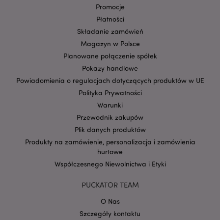
Promocje
Płatności
Składanie zamówień
Magazyn w Polsce
Planowane połączenie spółek
Pokazy handlowe
Powiadomienia o regulacjach dotyczących produktów w UE
Polityka Prywatności
Google
mage-cache-storage-section-
Adobe Inc.
Warunki
Privacy Policy
invalidation
www.puckator.pl
Przewodnik zakupów
Plik danych produktów
Produkty na zamówienie, personalizacja i zamówienia
hurtowe
Współczesnego Niewolnictwa i Etyki
form_key
1 
Adobe Inc.
.www.puckator.pl
PUCKATOR TEAM
O Nas
Szczegóły kontaktu