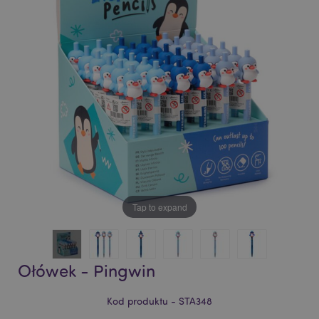
of
of
the
the
images
images
gallery
gallery
Tap to expand
Ołówek - Pingwin
Kod produktu - STA348