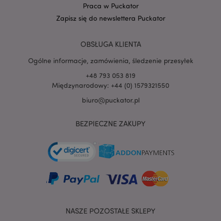
Praca w Puckator
Zapisz się do newslettera Puckator
PHPSESSID
1 
PHP.net
.www.puckator.pl
OBSŁUGA KLIENTA
Ogólne informacje, zamówienia, śledzenie przesyłek
+48 793 053 819
Międzynarodowy: +44 (0) 1579321550
biuro@puckator.pl
BEZPIECZNE ZAKUPY
NASZE POZOSTAŁE SKLEPY
recently_viewed_product
Adobe Inc.