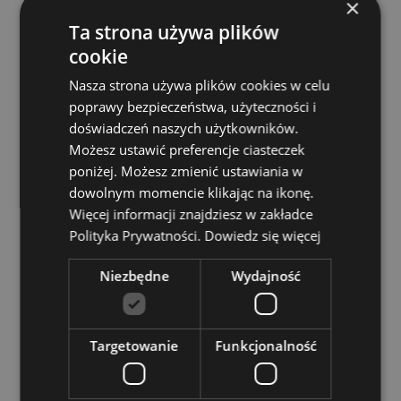
×
Informacje o produkcie:
Wieczny ołówki wykonane są
z grafitu pod ciśnieniem izostatycznym, super
Ta strona używa plików
twardego grafitu, który jest tak wytrzymały, że
cookie
końcówka odkłada na papier tylko niewielką ilość
barwnika. Można go wycierać gumką jak zwykły
Nasza strona używa plików cookies w celu
ołówek, ale nigdy nie będzie wymagał
poprawy bezpieczeństwa, użyteczności i
temperowania. Kliknij górę, aby zwolnić końcówkę.
doświadczeń naszych użytkowników.
Zasoby dotyczące produktów:
Możesz ustawić preferencje ciasteczek
Chcesz wiedzieć więcej na temat zakupów w
poniżej. Możesz zmienić ustawiania w
Puckator ?
Zapoznaj się z naszym
przewodnik
dowolnym momencie klikając na ikonę.
dla kupujących.
Więcej informacji znajdziesz w zakładce
Polityka Prywatności.
Dowiedz się więcej
Niezbędne
Wydajność
Targetowanie
Funkcjonalność
Cechy produktu
Więcej
Wysokość 14.5cm Szerokość 3cm Głębokość
informacji
2.5cm