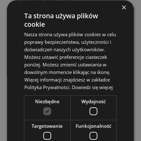
×
EN71:
Tak
Ta strona używa plików
Informacje o produkcie:
Wieczny ołówki wykonane są
cookie
z grafitu pod ciśnieniem izostatycznym, super
twardego grafitu, który jest tak wytrzymały, że
Nasza strona używa plików cookies w celu
końcówka odkłada na papier tylko niewielką ilość
poprawy bezpieczeństwa, użyteczności i
barwnika. Można go wycierać gumką jak zwykły
doświadczeń naszych użytkowników.
ołówek, ale nigdy nie będzie wymagał
temperowania. Kliknij górę, aby zwolnić końcówkę.
Możesz ustawić preferencje ciasteczek
Zasoby dotyczące produktów:
poniżej. Możesz zmienić ustawiania w
Chcesz wiedzieć więcej na temat zakupów w
dowolnym momencie klikając na ikonę.
Puckator ?
Zapoznaj się z naszym
przewodnik
Więcej informacji znajdziesz w zakładce
dla kupujących.
Polityka Prywatności.
Dowiedz się więcej
Niezbędne
Wydajność
Targetowanie
Funkcjonalność
Cechy produktu