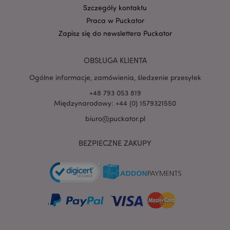
Szczegóły kontaktu
Praca w Puckator
PHPSESSID
1 
PHP.net
Zapisz się do newslettera Puckator
.www.puckator.pl
OBSŁUGA KLIENTA
Ogólne informacje, zamówienia, śledzenie przesyłek
+48 793 053 819
Międzynarodowy: +44 (0) 1579321550
biuro@puckator.pl
BEZPIECZNE ZAKUPY