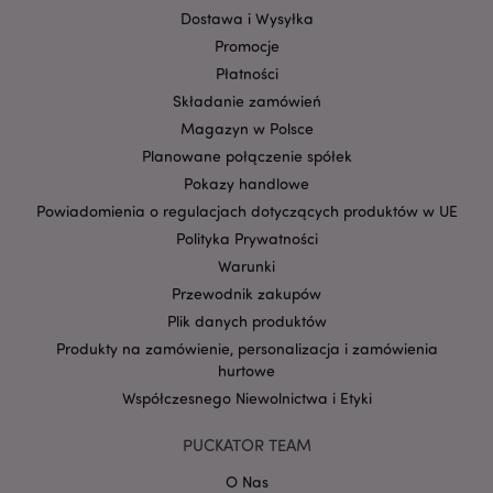
Dostawa i Wysyłka
Promocje
Płatności
Składanie zamówień
Magazyn w Polsce
Planowane połączenie spółek
Pokazy handlowe
Powiadomienia o regulacjach dotyczących produktów w UE
Google
Polityka Prywatności
mage-cache-storage-section-
Adobe Inc.
Privacy Policy
invalidation
www.puckator.pl
Warunki
Przewodnik zakupów
Plik danych produktów
Produkty na zamówienie, personalizacja i zamówienia
hurtowe
Współczesnego Niewolnictwa i Etyki
form_key
1 
Adobe Inc.
.www.puckator.pl
PUCKATOR TEAM
O Nas