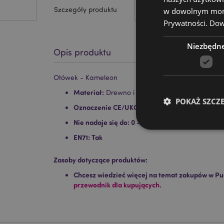
Szczegóły produktu
w dowolnym momen
Prywatności.
Dowi
Niezbędn
Opis produktu
Ołówek - Kameleon
Materiał:
Drewno i plastik
POKAŻ SZCZ
Oznaczenie CE/UKCA:
Tak
Nie nadaje się do:
0 - 3 lata
EN71:
Tak
Zasoby dotyczące produktów:
Niezbędne pliki cook
Chcesz wiedzieć więcej na temat zakupów w Pu
przewodnik dla kupujących.
Nazwa
CookieScriptConse