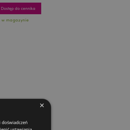
Dostęp do cennika
 w magazynie
×
 i doświadczeń
ienić ustawiania