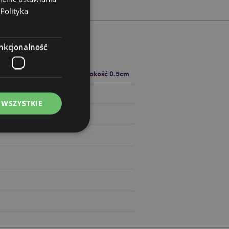
Polityka
nkcjonalność
 17.5cm Szerokość 2cm Głębokość 0.5cm
90652
 WSZYSTKIE
ądzanie kontami.
ywany przez usługę
zapamiętywania
h zgody użytkownika