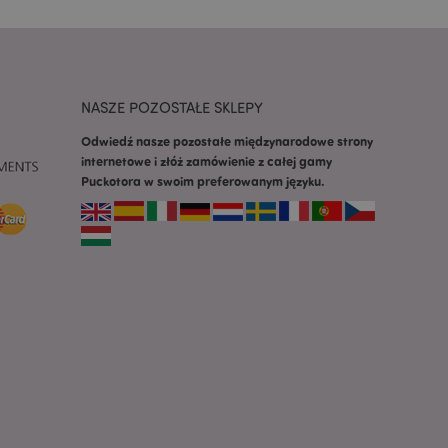
 konieczne, aby baner
m działał
ywany w celu
nia treści w
y ładowały się
NASZE POZOSTAŁE SKLEPY
ywany w celu
Odwiedź nasze pozostałe międzynarodowe strony
nia treści w
internetowe i złóż zamówienie z całej gamy
y ładowały się
Puckotora w swoim preferowanym języku.
z aplikacje oparte
dentyfikator
a używany do
 użytkownika.
enerowana losowo,
być specyficzny dla
ykładem jest
zalogowanego
ronami.
atory produktów
 produktów w celu
ywany w celu
nia treści w
y ładowały się