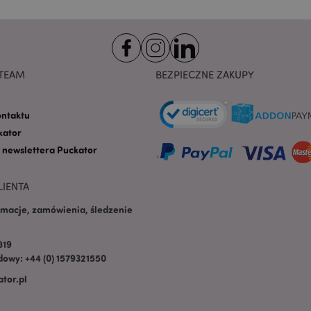
na pliki cookie. Jest to
cookie Cookie-Script.co
poprawnie.
-section-
1 dzień
Ten plik cookie jest uż
Adobe Inc.
ułatwienia przechowywa
www.puckator.pl
przeglądarce, aby stron
szybciej.
TEAM
BEZPIECZNE ZAKUPY
Google Privacy Policy
1 dzień 16
Ten plik cookie jest uż
Adobe Inc.
godzin
ułatwienia przechowywa
.www.puckator.pl
przeglądarce, aby stron
ontaktu
szybciej.
kator
1 dzień 16
Cookie generowane prze
PHP.net
o newslettera Puckator
godzin
na języku PHP. Jest to i
.www.puckator.pl
ogólnego przeznaczeni
obsługi zmiennych sesji
Zwykle jest to liczba g
LIENTA
sposób jej użycia może 
witryny, ale dobrym prz
rmacje, zamówienia, śledzenie
utrzymywanie statusu 
użytkownika między st
oduct
1 dzień
Przechowuje identyfik
Adobe Inc.
819
ostatnio przeglądanych
www.puckator.pl
owy: +44 (0) 1579321550
ułatwienia nawigacji.
tor.pl
e
1 dzień
Ten plik cookie jest uż
Adobe Inc.
ułatwienia przechowywa
www.puckator.pl
przeglądarce, aby stron
szybciej.