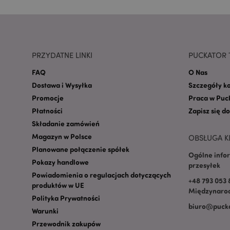
mage-cache-storage
invalidation
PRZYDATNE LINKI
PUCKATOR 
form_key
FAQ
O Nas
Dostawa i Wysyłka
Szczegóły k
Promocje
Praca w Puc
PHPSESSID
Płatności
Zapisz się d
Składanie zamówień
Magazyn w Polsce
OBSŁUGA K
Planowane połączenie spółek
Ogólne info
Pokazy handlowe
przesyłek
Powiadomienia o regulacjach dotyczących
recently_viewed_pr
+48 793 053 
produktów w UE
Międzynarod
Polityka Prywatności
biuro@pucka
mage-cache-storag
Warunki
Przewodnik zakupów