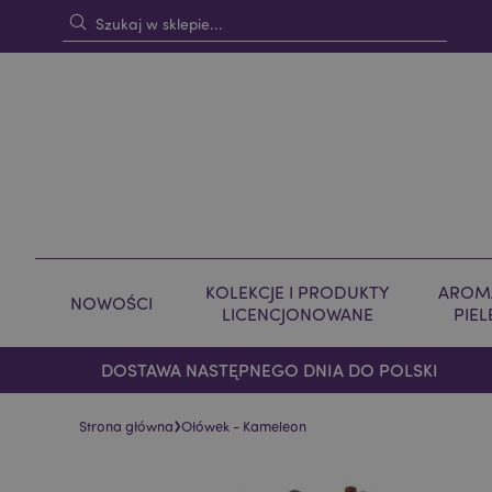
KOLEKCJE I PRODUKTY
AROMA
NOWOŚCI
LICENCJONOWANE
PIE
DOSTAWA NASTĘPNEGO DNIA DO POLSKI
›
Strona główna
Ołówek - Kameleon
Skip
Skip
to
to