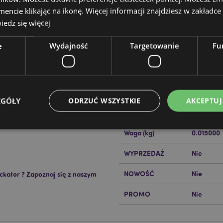
cie klikając na ikonę. Więcej informacji znajdziesz w zakładce 
edz się więcej
e
Wydajność
Targetowanie
Fu
Cechy produktu
Więcej
Wymiary
Wysokość
informacji
Kod Kreskowy EAN
50550717
EGÓŁY
ODRZUĆ WSZYSTKIE
AKCEPTUJ
Ilość w kartonie
384
Waga (kg)
0.015000
Niezbędne
Wydajność
Targetowanie
Funkcjonalność
WYPRZEDAŻ
Nie
ie pozwalają na sprawne funkcjonowanie strony. Należą do nich loginy klientów i zarz
NOWOŚĆ
Nie
ckator ?
Zapoznaj się z naszym
Provider
/
Okres
Opis
Domena
przechowywania
PROMO
Nie
nt
1 miesiąc
Ten plik cookie jest uż
CookieScript
Cookie-Script.com do 
.puckator.pl
preferencji dotyczącyc