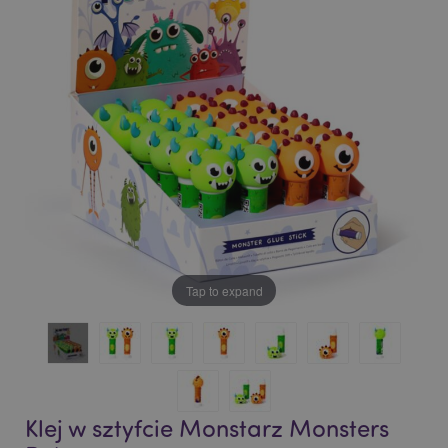
of
of
the
the
images
images
gallery
gallery
Tap to expand
Klej w sztyfcie Monstarz Monsters