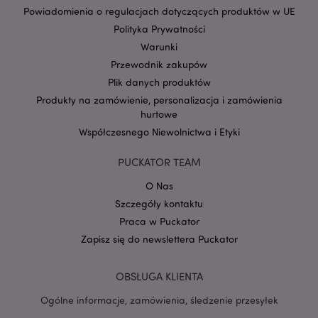
Powiadomienia o regulacjach dotyczących produktów w UE
Polityka Prywatności
Warunki
Przewodnik zakupów
Plik danych produktów
Google
mage-cache-storage-section-
Adobe Inc.
Produkty na zamówienie, personalizacja i zamówienia
Privacy Policy
invalidation
www.puckator.pl
hurtowe
Współczesnego Niewolnictwa i Etyki
PUCKATOR TEAM
O Nas
form_key
1 
Adobe Inc.
Szczegóły kontaktu
.www.puckator.pl
Praca w Puckator
Zapisz się do newslettera Puckator
OBSŁUGA KLIENTA
PHPSESSID
1 
PHP.net
Ogólne informacje, zamówienia, śledzenie przesyłek
.www.puckator.pl