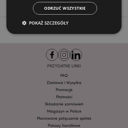
Monstarz
ODRZUĆ WSZYSTKIE
POKAŻ SZCZEGÓŁY
Niezbędne
Wydajność
Targetowanie
Funkcjonalność
Niezbędne pliki cookie pozwalają na sprawne
PRZYDATNE LINKI
funkcjonowanie strony. Należą do nich loginy
klientów i zarządzanie kontami.
FAQ
Provider
/
Dostawa i Wysyłka
Nazwa
Domena
prze
Promocje
CookieScriptConsent
1
CookieScript
Płatności
.puckator.pl
Składanie zamówień
Magazyn w Polsce
Planowane połączenie spółek
Pokazy handlowe