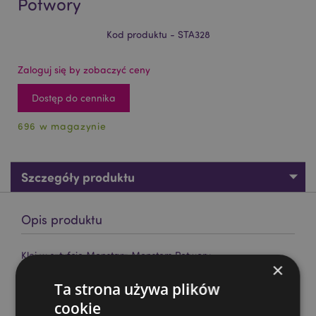
Potwory
Kod produktu - STA328
Zaloguj się by zobaczyć ceny
Dostęp do cennika
696 w magazynie
Szczegóły produktu
Opis produktu
Klej w sztyfcie Monstarz Monsters Potwory
×
Material:
Klej PVA w sztyfcie w plastikowym (ABS)
Ta strona używa plików
uchwycie
cookie
Oznaczenie CE/UKCA:
Tak