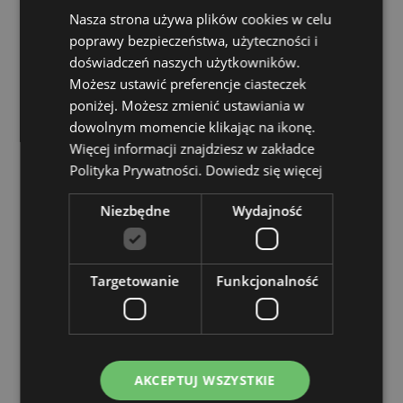
Nasza strona używa plików cookies w celu
Nieodpowiednie dla:
dzieci do 3 roku życia
poprawy bezpieczeństwa, użyteczności i
EN71:
Tak
doświadczeń naszych użytkowników.
Informacje o produkcie:
Przekręć aby otworzyć.
Możesz ustawić preferencje ciasteczek
poniżej. Możesz zmienić ustawiania w
Zasoby dotyczące produktów:
dowolnym momencie klikając na ikonę.
Chcesz wiedzieć więcej na temat zakupów w Puckator
Więcej informacji znajdziesz w zakładce
?
Zapoznaj się z naszym
przewodnik dla kupujących.
Polityka Prywatności.
Dowiedz się więcej
Niezbędne
Wydajność
Cechy produktu
Więcej
Wysokość 9cm Szerokość 3.5cm Głębokość 3cm
informacji
5055071789489
Targetowanie
Funkcjonalność
576
0.042000
Nie
Nie
AKCEPTUJ WSZYSTKIE
Nie