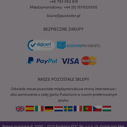
+48 793 053 819
Międzynarodowy: +44 (0) 1579321550
biuro@puckator.pl
BEZPIECZNE ZAKUPY
NASZE POZOSTAŁE SKLEPY
Odwiedź nasze pozostałe międzynarodowe strony internetowe i
złóż zamówienie z całej gamy Puckotora w swoim preferowanym
języku.
recently_viewed_product
Adobe Inc.
www.puckator.pl
Prawo autorskie © 2000 - 2025 Puckator EDC Sp. z o.o. Ul. Graniczna 8AA,