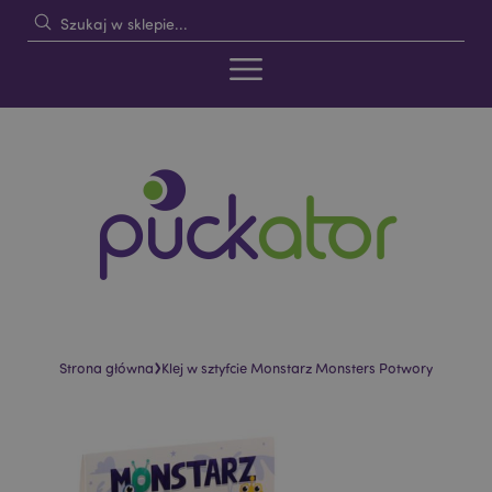
›
Strona główna
Klej w sztyfcie Monstarz Monsters Potwory
Skip
Skip
to
to
the
the
end
beginning