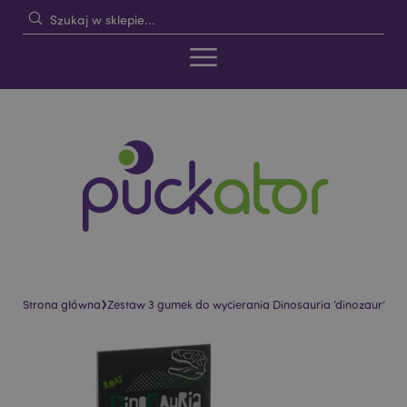
›
Strona główna
Zestaw 3 gumek do wycierania Dinosauria ’dinozaur’
Skip
Skip
to
to
the
the
end
beginning