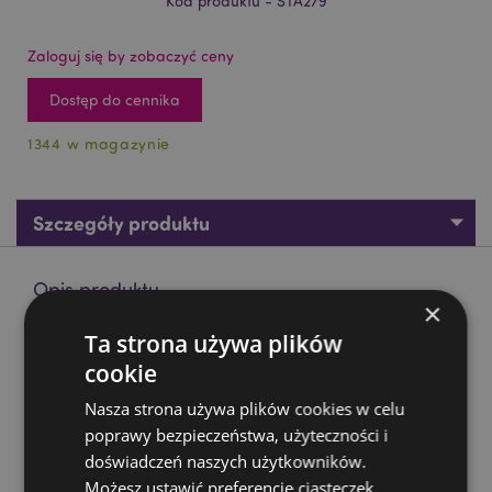
Kod produktu - STA279
Zaloguj się by zobaczyć ceny
Dostęp do cennika
1344 w magazynie
Szczegóły produktu
Opis produktu
×
Ta strona używa plików
Zestaw 3 gumek do wycierania Dinosauria ’dinozaur’
cookie
Materiał:
Guma
Nasza strona używa plików cookies w celu
Oznaczenie CE:
Tak
poprawy bezpieczeństwa, użyteczności i
Nieodpowiednie dla:
0 - 3 Lat
doświadczeń naszych użytkowników.
Oznaczenie EN71:
Tak
Możesz ustawić preferencje ciasteczek