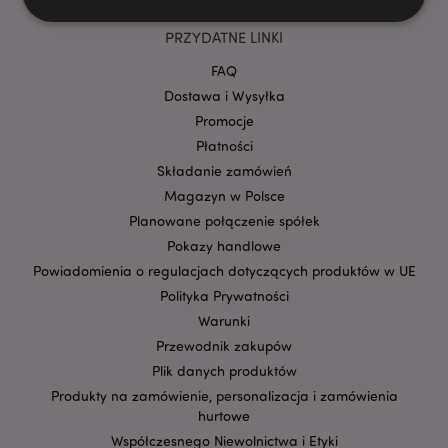
PRZYDATNE LINKI
Niezbędne
Wydajność
Targetowanie
FAQ
Funkcjonalność
Dostawa i Wysyłka
Promocje
Niezbędne pliki cookie pozwalają na sprawne
funkcjonowanie strony. Należą do nich loginy
Płatności
klientów i zarządzanie kontami.
Składanie zamówień
Provider
/
Magazyn w Polsce
Nazwa
Domena
prze
Planowane połączenie spółek
CookieScriptConsent
1
CookieScript
Pokazy handlowe
.puckator.pl
Powiadomienia o regulacjach dotyczących produktów w UE
Polityka Prywatności
Warunki
Przewodnik zakupów
Plik danych produktów
Produkty na zamówienie, personalizacja i zamówienia
hurtowe
Współczesnego Niewolnictwa i Etyki