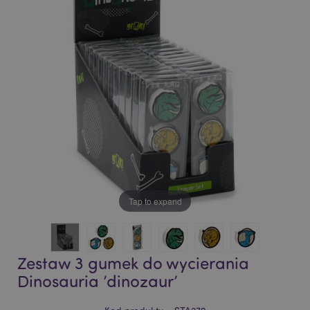
of
of
the
the
images
images
gallery
gallery
Tap to expand
Zestaw 3 gumek do wycierania
Dinosauria ’dinozaur’