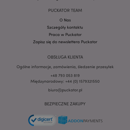
Google
PUCKATOR TEAM
mage-cache-storage-section-
Adobe Inc.
Privacy Policy
invalidation
www.puckator.pl
O Nas
Szczegóły kontaktu
Praca w Puckator
Zapisz się do newslettera Puckator
form_key
1 
Adobe Inc.
OBSŁUGA KLIENTA
.www.puckator.pl
Ogólne informacje, zamówienia, śledzenie przesyłek
+48 793 053 819
Międzynarodowy: +44 (0) 1579321550
biuro@puckator.pl
PHPSESSID
1 
PHP.net
.www.puckator.pl
BEZPIECZNE ZAKUPY