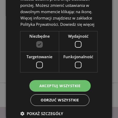
poniżej. Możesz zmienić ustawiania w
dowolnym momencie klikając na ikonę.
Cechy produktu
Więcej informacji znajdziesz w zakładce
Więcej
Wysokość 2-2.5cm Szerokość 3cm Głębokość 1cm
Polityka Prywatności.
Dowiedz się więcej
informacji
5055071783845
144
Niezbędne
Wydajność
0.057000
Nie
Targetowanie
Funkcjonalność
Nie
Nie
Dinosauria
AKCEPTUJ WSZYSTKIE
ODRZUĆ WSZYSTKIE
POKAŻ SZCZEGÓŁY