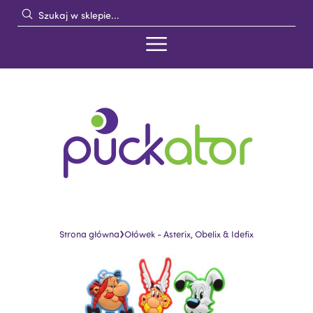
›
Strona główna
Ołówek - Asterix, Obelix & Idefix
Skip
Skip
to
to
the
the
end
beginning