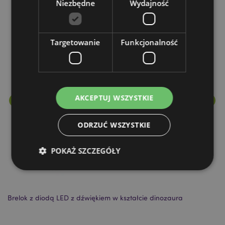
Niezbędne
Wydajność
Więcej z tego kategorii
Targetowanie
Funkcjonalność
AKCEPTUJ WSZYSTKIE
ODRZUĆ WSZYSTKIE
POKAŻ SZCZEGÓŁY
Niezbędne
Wydajność
Targetowanie
Brelok z diodą LED z dźwiękiem w kształcie dinozaura
Wy
Funkcjonalność
Niezbędne pliki cookie pozwalają na sprawne