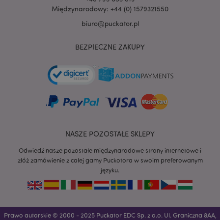
Międzynarodowy: +44 (0) 1579321550
biuro@puckator.pl
BEZPIECZNE ZAKUPY
recently_viewed_product
Adobe Inc.
www.puckator.pl
mage-cache-storage
Adobe Inc.
NASZE POZOSTAŁE SKLEPY
www.puckator.pl
Odwiedź nasze pozostałe międzynarodowe strony internetowe i
złóż zamówienie z całej gamy Puckotora w swoim preferowanym
języku.
recently_viewed_product_previous
Adobe Inc.
www.puckator.pl
Prawo autorskie © 2000 - 2025 Puckator EDC Sp. z o.o. Ul. Graniczna 8AA,