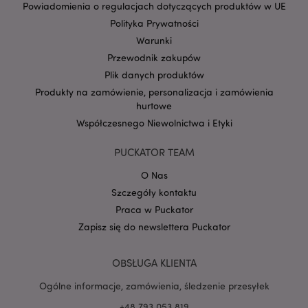
Powiadomienia o regulacjach dotyczących produktów w UE
Polityka Prywatności
form_key
1 
Adobe Inc.
Warunki
.www.puckator.pl
Przewodnik zakupów
Plik danych produktów
Produkty na zamówienie, personalizacja i zamówienia
hurtowe
Współczesnego Niewolnictwa i Etyki
PHPSESSID
1 
PHP.net
.www.puckator.pl
PUCKATOR TEAM
O Nas
Szczegóły kontaktu
Praca w Puckator
Zapisz się do newslettera Puckator
OBSŁUGA KLIENTA
Ogólne informacje, zamówienia, śledzenie przesyłek
+48 793 053 819