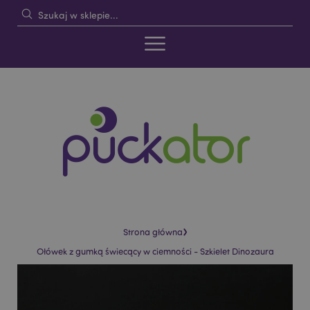
›
Strona główna
Ołówek z gumką świecący w ciemności - Szkielet Dinozaura
Skip
Skip
to
to
the
the