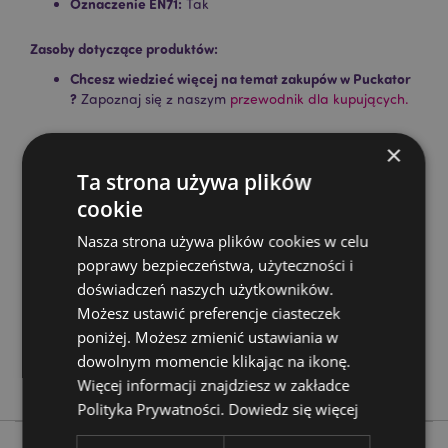
Oznaczenie EN71:
Tak
Zasoby dotyczące produktów:
Chcesz wiedzieć więcej na temat zakupów w Puckator
?
Zapoznaj się z naszym
przewodnik dla kupujących.
×
Cechy produktu
Ta strona używa plików
Więcej
Wysokość Ołówka 17.5cm Gumka 2.5 - 3.5x3 -
cookie
informacji
4x1cm
Nasza strona używa plików cookies w celu
5055071748400
poprawy bezpieczeństwa, użyteczności i
384
doświadczeń naszych użytkowników.
0.033000
Możesz ustawić preferencje ciasteczek
Tak
poniżej. Możesz zmienić ustawiania w
Nie
dowolnym momencie klikając na ikonę.
Nie
Więcej informacji znajdziesz w zakładce
Polityka Prywatności.
Dowiedz się więcej