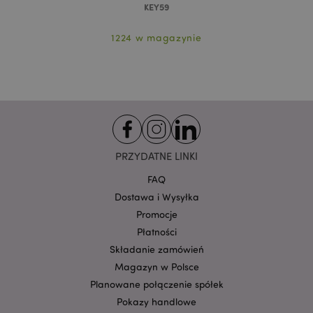
KEY59
funkcjonowanie strony. Należą do nich loginy
klientów i zarządzanie kontami.
1224 w magazynie
Provider
/
Nazwa
Domena
prze
CookieScriptConsent
1
CookieScript
.puckator.pl
PRZYDATNE LINKI
FAQ
Dostawa i Wysyłka
Promocje
Płatności
Google
Składanie zamówień
mage-cache-storage-section-
Adobe Inc.
Privacy Policy
invalidation
www.puckator.pl
Magazyn w Polsce
Planowane połączenie spółek
Pokazy handlowe