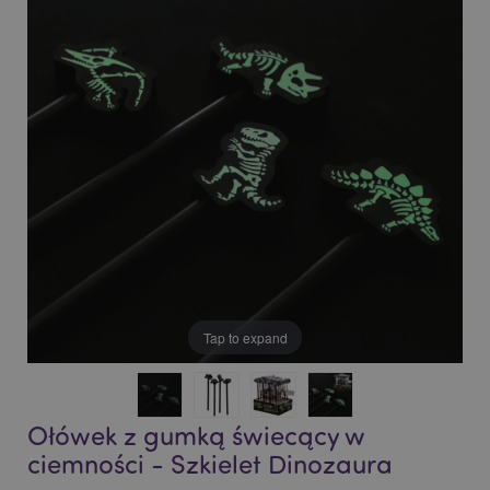
end
beginning
of
of
the
the
images
images
gallery
gallery
Tap to expand
Ołówek z gumką świecący w
ciemności - Szkielet Dinozaura