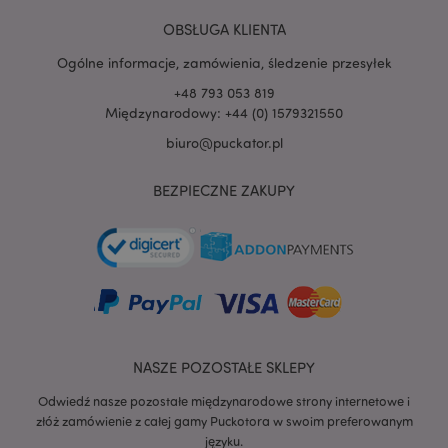
PHPSESSID
1 
PHP.net
OBSŁUGA KLIENTA
.www.puckator.pl
Ogólne informacje, zamówienia, śledzenie przesyłek
+48 793 053 819
Międzynarodowy: +44 (0) 1579321550
biuro@puckator.pl
BEZPIECZNE ZAKUPY
NASZE POZOSTAŁE SKLEPY
Odwiedź nasze pozostałe międzynarodowe strony internetowe i
recently_viewed_product
Adobe Inc.
złóż zamówienie z całej gamy Puckotora w swoim preferowanym
www.puckator.pl
języku.