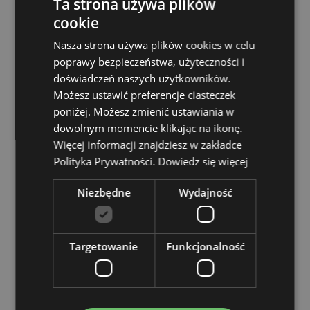
Ta strona używa plików
Dopuszczony do kontaktu z żywnością:
Tak
cookie
Można myć w zmywarce:
Nie
Nasza strona używa plików cookies w celu
Można używać w kuchence mikrofalowej:
Nie
poprawy bezpieczeństwa, użyteczności i
Zestaw zawiera:
1 solniczka i 1 pieprzniczka
doświadczeń naszych użytkowników.
Dostęp:
Każdy garnek można napełnić za pomocą
Możesz ustawić preferencje ciasteczek
gumowego korka na dole.
poniżej. Możesz zmienić ustawiania w
dowolnym momencie klikając na ikonę.
Zasoby dotyczące produktów:
Więcej informacji znajdziesz w zakładce
Chcesz wiedzieć więcej na temat zakupów w Puckator
Polityka Prywatności.
Dowiedz się więcej
?
Zapoznaj się z naszym
przewodnik dla kupujących.
Niezbędne
Wydajność
Cechy produktu
Więcej
Wysokość 5-7cm Szerokość 6cm Głębokość 3.5-
Targetowanie
Funkcjonalność
informacji
6cm
5055071506321
48
0.160000