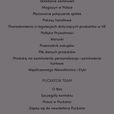
Składanie zamówień
Magazyn w Polsce
Planowane połączenie spółek
Pokazy handlowe
Powiadomienia o regulacjach dotyczących produktów w UE
Polityka Prywatności
Warunki
Google
Przewodnik zakupów
mage-cache-storage-section-
Adobe Inc.
Privacy Policy
invalidation
www.puckator.pl
Plik danych produktów
Produkty na zamówienie, personalizacja i zamówienia
hurtowe
Współczesnego Niewolnictwa i Etyki
PUCKATOR TEAM
form_key
1 
Adobe Inc.
.www.puckator.pl
O Nas
Szczegóły kontaktu
Praca w Puckator
Zapisz się do newslettera Puckator