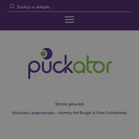
›
Strona główna
Solniczka i pieprzniczka - Hammy the Burger & Fries Foodiemals
Skip
Skip
to
to
the
the