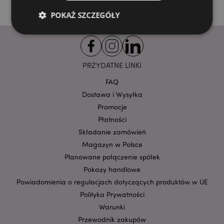
POKAŻ SZCZEGÓŁY
Niezbędne
Wydajność
Targetowanie
PRZYDATNE LINKI
Funkcjonalność
FAQ
Niezbędne pliki cookie pozwalają na sprawne
Dostawa i Wysyłka
funkcjonowanie strony. Należą do nich loginy
klientów i zarządzanie kontami.
Promocje
Provider
/
Płatności
Nazwa
Domena
prze
Składanie zamówień
CookieScriptConsent
1
CookieScript
Magazyn w Polsce
.puckator.pl
Planowane połączenie spółek
Pokazy handlowe
Powiadomienia o regulacjach dotyczących produktów w UE
Polityka Prywatności
Warunki
Przewodnik zakupów