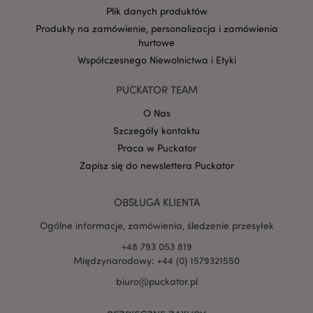
Plik danych produktów
Produkty na zamówienie, personalizacja i zamówienia
hurtowe
Google
Współczesnego Niewolnictwa i Etyki
mage-cache-storage-section-
Adobe Inc.
Privacy Policy
invalidation
www.puckator.pl
PUCKATOR TEAM
O Nas
Szczegóły kontaktu
Praca w Puckator
form_key
1 
Adobe Inc.
Zapisz się do newslettera Puckator
.www.puckator.pl
OBSŁUGA KLIENTA
Ogólne informacje, zamówienia, śledzenie przesyłek
+48 793 053 819
PHPSESSID
1 
PHP.net
Międzynarodowy: +44 (0) 1579321550
.www.puckator.pl
biuro@puckator.pl