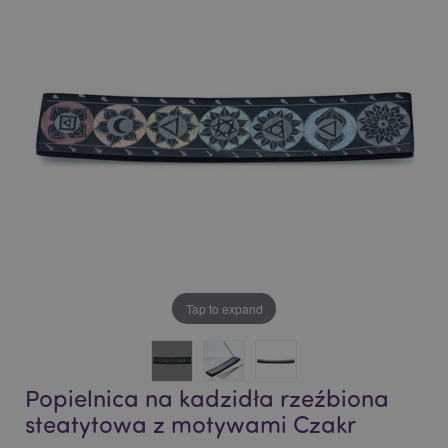
end
beginning
of
of
the
the
images
images
gallery
gallery
Tap to expand
Popielnica na kadzidła rzeźbiona
steatytowa z motywami Czakr