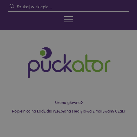
›
Strona główna
Popielnica na kadzidła rzeźbiona steatytowa z motywami Czakr
Skip
Skip
to
to
the
the