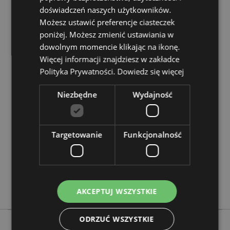
Zasoby dotyczące produktów:
doświadczeń naszych użytkowników.
Chcesz wiedzieć więcej na temat zakupów w Puckator
Możesz ustawić preferencje ciasteczek
?
Zapoznaj się z naszym
przewodnik dla kupujących.
poniżej. Możesz zmienić ustawiania w
dowolnym momencie klikając na ikonę.
Więcej informacji znajdziesz w zakładce
Cechy produktu
Polityka Prywatności.
Dowiedz się więcej
Więcej
Wysokość 1.5cm Szerokość 25.5cm Głębokość
informacji
5cm
Niezbędne
Wydajność
5055071773556
24
0.438000
Targetowanie
Funkcjonalność
Tak
Nie
Nie
Chakra
AKCEPTUJ WSZYSTKIE
ODRZUĆ WSZYSTKIE