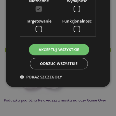
Niezbędne
Wydajność
Więcej z tego kategorii
Targetowanie
Funkcjonalność
AKCEPTUJ WSZYSTKIE
ODRZUĆ WSZYSTKIE
POKAŻ SZCZEGÓŁY
Niezbędne
Wydajność
Targetowanie
Poduszka podróżna Relaxeazzz z maską na oczy Game Over
Po
Funkcjonalność
Niezbędne pliki cookie pozwalają na sprawne