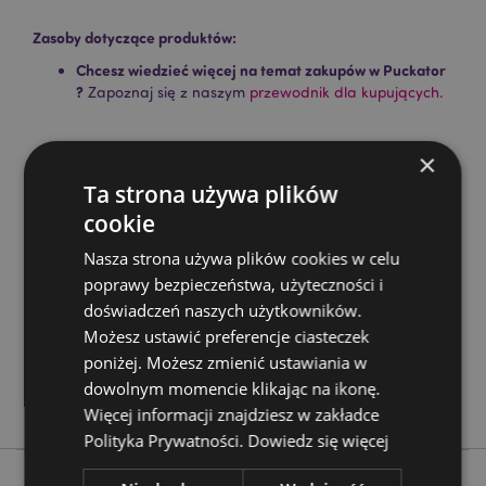
Zasoby dotyczące produktów:
Chcesz wiedzieć więcej na temat zakupów w Puckator
?
Zapoznaj się z naszym
przewodnik dla kupujących.
×
Cechy produktu
Ta strona używa plików
Więcej
Wysokość 11cm Szerokość 14cm Głębokość 8.5cm
informacji
cookie
5055071741883
24
Nasza strona używa plików cookies w celu
0.413000
poprawy bezpieczeństwa, użyteczności i
doświadczeń naszych użytkowników.
Nie
Możesz ustawić preferencje ciasteczek
Nie
poniżej. Możesz zmienić ustawiania w
Nie
dowolnym momencie klikając na ikonę.
Game Over
Więcej informacji znajdziesz w zakładce
Polityka Prywatności.
Dowiedz się więcej