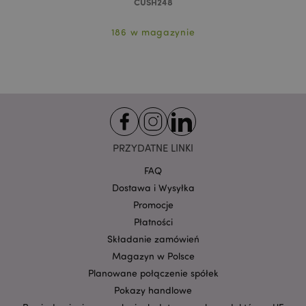
CUSH248
funkcjonowanie strony. Należą do nich loginy
klientów i zarządzanie kontami.
186 w magazynie
Provider
/
Nazwa
Domena
prze
CookieScriptConsent
1
CookieScript
.puckator.pl
PRZYDATNE LINKI
FAQ
Dostawa i Wysyłka
Promocje
Płatności
Google
Składanie zamówień
mage-cache-storage-section-
Adobe Inc.
Privacy Policy
invalidation
www.puckator.pl
Magazyn w Polsce
Planowane połączenie spółek
Pokazy handlowe