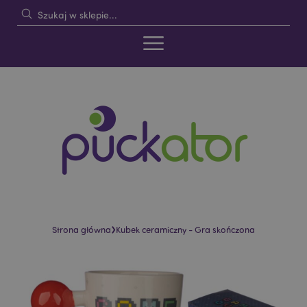
›
Strona główna
Kubek ceramiczny - Gra skończona
Skip
Skip
to
to
the
the
end
beginning