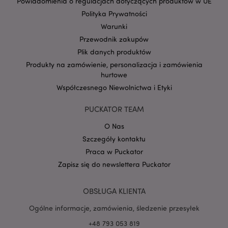
Powiadomienia o regulacjach dotyczących produktów w UE
Polityka Prywatności
form_key
1 
Adobe Inc.
Warunki
.www.puckator.pl
Przewodnik zakupów
Plik danych produktów
Produkty na zamówienie, personalizacja i zamówienia
hurtowe
Współczesnego Niewolnictwa i Etyki
PHPSESSID
1 
PHP.net
.www.puckator.pl
PUCKATOR TEAM
O Nas
Szczegóły kontaktu
Praca w Puckator
Zapisz się do newslettera Puckator
OBSŁUGA KLIENTA
Ogólne informacje, zamówienia, śledzenie przesyłek
+48 793 053 819