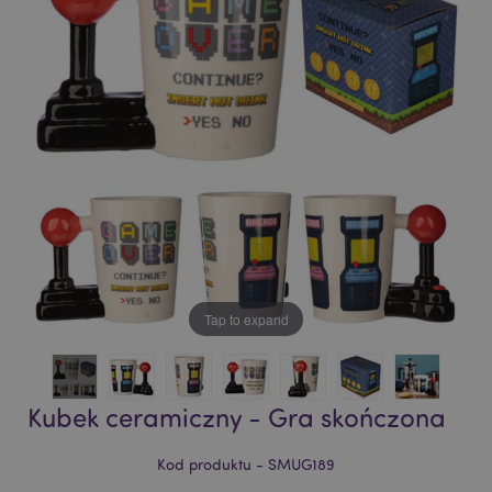
of
of
the
the
images
images
gallery
gallery
Tap to expand
Kubek ceramiczny - Gra skończona
Kod produktu - SMUG189