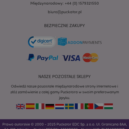
Międzynarodowy: +44 (0) 1579321550
biuro@puckator.pl
BEZPIECZNE ZAKUPY
recently_viewed_product
Adobe Inc.
www.puckator.pl
mage-cache-storage
Adobe Inc.
NASZE POZOSTAŁE SKLEPY
www.puckator.pl
Odwiedź nasze pozostałe międzynarodowe strony internetowe i
złóż zamówienie z całej gamy Puckotora w swoim preferowanym
języku.
recently_viewed_product_previous
Adobe Inc.
www.puckator.pl
Prawo autorskie © 2000 - 2025 Puckator EDC Sp. z o.o. Ul. Graniczna 8AA,