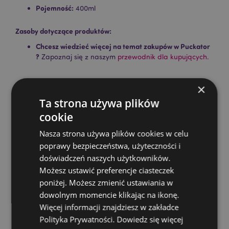
Pojemność:
400ml
Zasoby dotyczące produktów:
Chcesz wiedzieć więcej na temat zakupów w Puckator
?
Zapoznaj się z naszym
przewodnik dla kupujących.
×
Cechy produktu
Ta strona używa plików
Więcej
Wysokość 11cm Szerokość 12.5cm Głębokość
cookie
informacji
8.5cm
5055071741203
Nasza strona używa plików cookies w celu
24
poprawy bezpieczeństwa, użyteczności i
0.420000
doświadczeń naszych użytkowników.
Możesz ustawić preferencje ciasteczek
Nie
poniżej. Możesz zmienić ustawiania w
Nie
dowolnym momencie klikając na ikonę.
Nie
Więcej informacji znajdziesz w zakładce
Panda
Polityka Prywatności.
Dowiedz się więcej