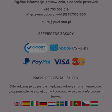
Ogólne informacje, zamówienia, śledzenie przesyłek
+48 793 053 819
Międzynarodowy: +44 (0) 1579321550
biuro@puckator.pl
BEZPIECZNE ZAKUPY
recently_viewed_product
Adobe Inc.
www.puckator.pl
mage-cache-storage
Adobe Inc.
www.puckator.pl
NASZE POZOSTAŁE SKLEPY
Odwiedź nasze pozostałe międzynarodowe strony internetowe i
złóż zamówienie z całej gamy Puckotora w swoim preferowanym
języku.
recently_viewed_product_previous
Adobe Inc.
www.puckator.pl