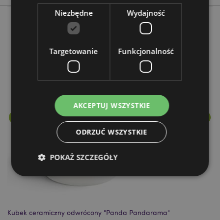
Niezbędne
Wydajność
Więcej z tego kategorii
Targetowanie
Funkcjonalność
AKCEPTUJ WSZYSTKIE
ODRZUĆ WSZYSTKIE
POKAŻ SZCZEGÓŁY
Niezbędne
Wydajność
Targetowanie
Funkcjonalność
Kubek ceramiczny odwrócony "Panda Pandarama"
Bu