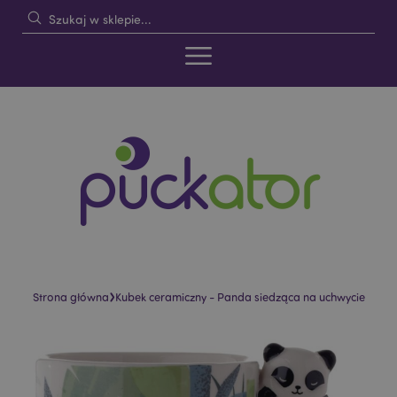
›
Strona główna
Kubek ceramiczny - Panda siedząca na uchwycie
Skip
Skip
to
to
the
the
end
beginning