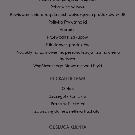
Pokazy handlowe
Powiadomienia o regulacjach dotyczących produktów w UE
form_key
1 
Adobe Inc.
Polityka Prywatności
.www.puckator.pl
Warunki
Przewodnik zakupów
Plik danych produktów
Produkty na zamówienie, personalizacja i zamówienia
hurtowe
PHPSESSID
1 
PHP.net
Współczesnego Niewolnictwa i Etyki
.www.puckator.pl
PUCKATOR TEAM
O Nas
Szczegóły kontaktu
Praca w Puckator
Zapisz się do newslettera Puckator
OBSŁUGA KLIENTA