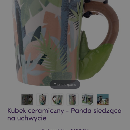
of
of
the
the
images
images
gallery
gallery
Tap to expand
Kubek ceramiczny - Panda siedząca
na uchwycie