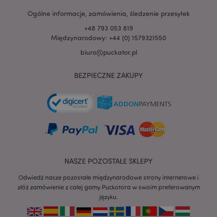
Ogólne informacje, zamówienia, śledzenie przesyłek
+48 793 053 819
Międzynarodowy: +44 (0) 1579321550
biuro@puckator.pl
BEZPIECZNE ZAKUPY
recently_viewed_product
Adobe Inc.
www.puckator.pl
mage-cache-storage
Adobe Inc.
www.puckator.pl
NASZE POZOSTAŁE SKLEPY
Odwiedź nasze pozostałe międzynarodowe strony internetowe i
złóż zamówienie z całej gamy Puckotora w swoim preferowanym
języku.
recently_viewed_product_previous
Adobe Inc.