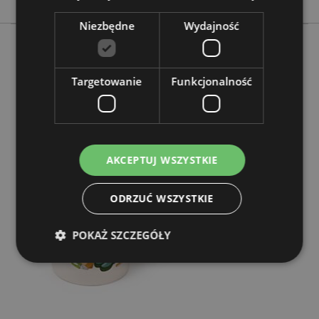
Niezbędne
Wydajność
Więcej z tego kategorii
Targetowanie
Funkcjonalność
AKCEPTUJ WSZYSTKIE
ODRZUĆ WSZYSTKIE
POKAŻ SZCZEGÓŁY
Niezbędne
Wydajność
Targetowanie
Funkcjonalność