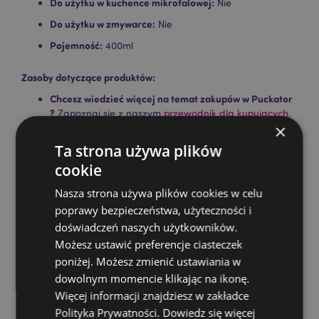
Do użytku w kuchence mikrofalowej:
Nie
Do użytku w zmywarce:
Nie
Pojemność:
400ml
Zasoby dotyczące produktów:
Chcesz wiedzieć więcej na temat zakupów w Puckator
?
Zapoznaj się z naszym
przewodnik dla kupujących.
×
Ta strona używa plików
Cechy produktu
cookie
Więcej
Wysokość 12.5cm Szerokość 12.5cm Głębokość
Nasza strona używa plików cookies w celu
informacji
8.5cm
poprawy bezpieczeństwa, użyteczności i
5055071710858
doświadczeń naszych użytkowników.
24
Możesz ustawić preferencje ciasteczek
0.372000
poniżej. Możesz zmienić ustawiania w
Nie
dowolnym momencie klikając na ikonę.
Nie
Więcej informacji znajdziesz w zakładce
Nie
Polityka Prywatności.
Dowiedz się więcej