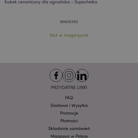
Kubek ceramiczny dla ogrodnika - Szpachelka
Niezbędne pliki cookie pozwalają na sprawne
funkcjonowanie strony. Należą do nich loginy
klientów i zarządzanie kontami.
SMUG103
Provider
/
Nazwa
Domena
prze
543 w magazynie
CookieScriptConsent
1
CookieScript
.puckator.pl
PRZYDATNE LINKI
FAQ
Dostawa i Wysyłka
Promocje
Google
mage-cache-storage-section-
Adobe Inc.
Privacy Policy
Płatności
invalidation
www.puckator.pl
Składanie zamówień
Magazyn w Polsce