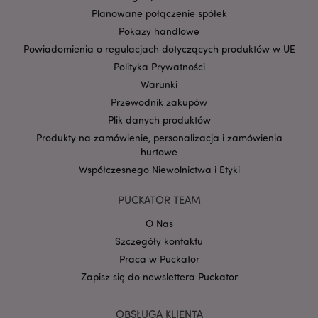
Planowane połączenie spółek
Pokazy handlowe
Powiadomienia o regulacjach dotyczących produktów w UE
form_key
1 
Adobe Inc.
Polityka Prywatności
.www.puckator.pl
Warunki
Przewodnik zakupów
Plik danych produktów
Produkty na zamówienie, personalizacja i zamówienia
hurtowe
PHPSESSID
1 
PHP.net
.www.puckator.pl
Współczesnego Niewolnictwa i Etyki
PUCKATOR TEAM
O Nas
Szczegóły kontaktu
Praca w Puckator
Zapisz się do newslettera Puckator
OBSŁUGA KLIENTA