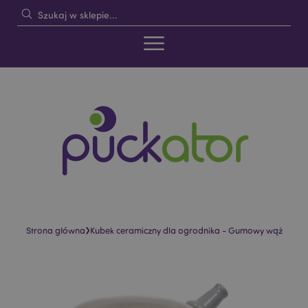
›
Strona główna
Kubek ceramiczny dla ogrodnika - Gumowy wąż
Skip
Skip
to
to
the
the
end
beginning