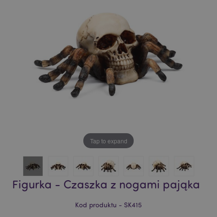
of
of
the
the
images
images
gallery
gallery
Tap to expand
Figurka - Czaszka z nogami pająka
Kod produktu - SK415