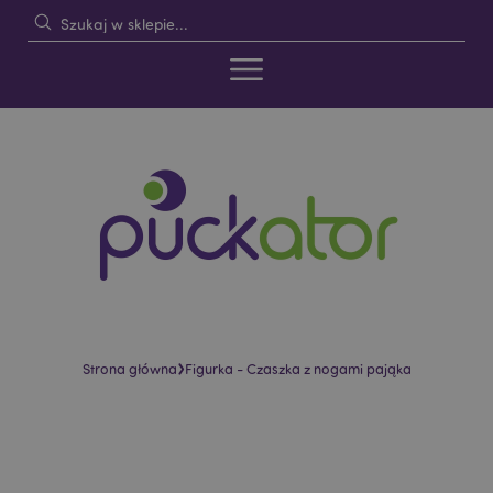
›
Strona główna
Figurka - Czaszka z nogami pająka
Skip
Skip
to
to
the
the
end
beginning