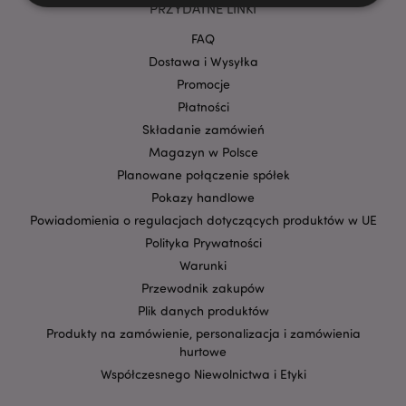
PRZYDATNE LINKI
FAQ
Niezbędne
Wydajność
Targetowanie
Dostawa i Wysyłka
Funkcjonalność
Promocje
Niezbędne pliki cookie pozwalają na sprawne
Płatności
funkcjonowanie strony. Należą do nich loginy
Składanie zamówień
klientów i zarządzanie kontami.
Magazyn w Polsce
Provider
/
Nazwa
Planowane połączenie spółek
Domena
prze
Pokazy handlowe
CookieScriptConsent
1
CookieScript
.puckator.pl
Powiadomienia o regulacjach dotyczących produktów w UE
Polityka Prywatności
Warunki
Przewodnik zakupów
Plik danych produktów
Produkty na zamówienie, personalizacja i zamówienia
hurtowe
Współczesnego Niewolnictwa i Etyki