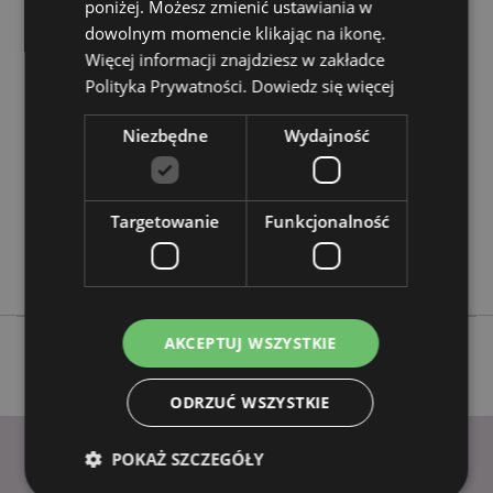
poniżej. Możesz zmienić ustawiania w
Cechy produktu
dowolnym momencie klikając na ikonę.
Więcej informacji znajdziesz w zakładce
Więcej
Wysokość 6.5cm Szerokość 16.5cm Głębokość
Polityka Prywatności.
Dowiedz się więcej
informacji
11cm
5055071508943
Niezbędne
Wydajność
24
0.291000
Nie
Targetowanie
Funkcjonalność
Nie
Nie
AKCEPTUJ WSZYSTKIE
ODRZUĆ WSZYSTKIE
POKAŻ SZCZEGÓŁY