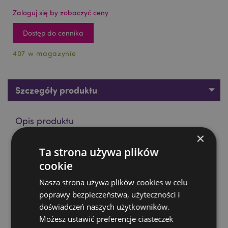
Zaloguj się by zobaczyć ceny
Dostęp do cennika
407 w magazynie
Szczegóły produktu
Opis produktu
×
Figurka - Czaszka z nogami pająka
Ta strona używa plików
Materiał:
żywica i metal
cookie
Nasza strona używa plików cookies w celu
Zasoby dotyczące produktów:
poprawy bezpieczeństwa, użyteczności i
Chcesz wiedzieć więcej na temat zakupów w Puckator
doświadczeń naszych użytkowników.
?
Zapoznaj się z naszym
przewodnik dla kupujących.
Możesz ustawić preferencje ciasteczek