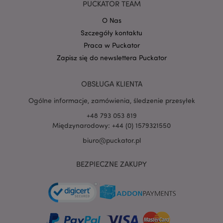
PUCKATOR TEAM
Google
mage-cache-storage-section-
Adobe Inc.
Privacy Policy
invalidation
O Nas
www.puckator.pl
Szczegóły kontaktu
Praca w Puckator
Zapisz się do newslettera Puckator
form_key
OBSŁUGA KLIENTA
1 
Adobe Inc.
.www.puckator.pl
Ogólne informacje, zamówienia, śledzenie przesyłek
+48 793 053 819
Międzynarodowy: +44 (0) 1579321550
biuro@puckator.pl
PHPSESSID
1 
PHP.net
.www.puckator.pl
BEZPIECZNE ZAKUPY