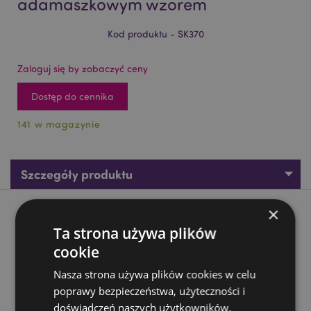
adamaszkowym wzorem
Kod produktu - SK370
Zaloguj się by zobaczyć ceny
Dostęp do cennika
141 w magazynie
Szczegóły produktu
×
Opis produktu
Ta strona używa plików
cookie
Figurka - Czaszka z adamaszkowym wzorem
Materiał:
Żywica
Nasza strona używa plików cookies w celu
poprawy bezpieczeństwa, użyteczności i
Zasoby dotyczące produktów:
doświadczeń naszych użytkowników.