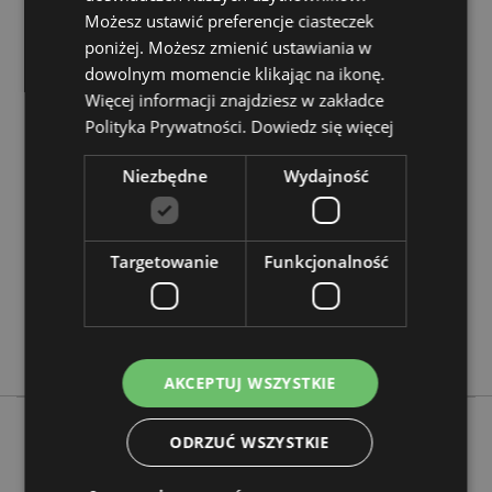
Chcesz wiedzieć więcej na temat zakupów w Puckator
Możesz ustawić preferencje ciasteczek
?
Zapoznaj się z naszym
przewodnik dla kupujących.
poniżej. Możesz zmienić ustawiania w
dowolnym momencie klikając na ikonę.
Więcej informacji znajdziesz w zakładce
Cechy produktu
Polityka Prywatności.
Dowiedz się więcej
Więcej
Wysokość 11.5cm Szerokość 10.5cm Głębokość
informacji
15cm
Niezbędne
Wydajność
5055071783210
18
0.474000
Targetowanie
Funkcjonalność
Nie
Nie
Nie
AKCEPTUJ WSZYSTKIE
ODRZUĆ WSZYSTKIE