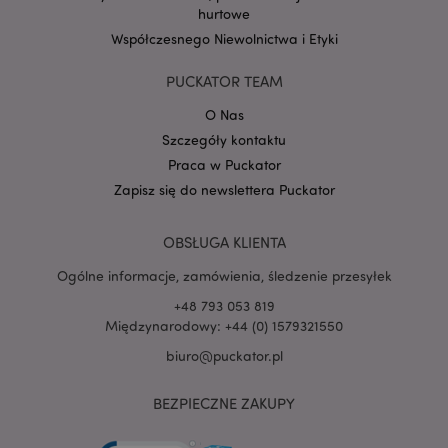
hurtowe
Współczesnego Niewolnictwa i Etyki
Google
mage-cache-storage-section-
Adobe Inc.
Privacy Policy
invalidation
www.puckator.pl
PUCKATOR TEAM
O Nas
Szczegóły kontaktu
Praca w Puckator
Zapisz się do newslettera Puckator
form_key
1 
Adobe Inc.
.www.puckator.pl
OBSŁUGA KLIENTA
Ogólne informacje, zamówienia, śledzenie przesyłek
+48 793 053 819
Międzynarodowy: +44 (0) 1579321550
PHPSESSID
1 
PHP.net
biuro@puckator.pl
.www.puckator.pl
BEZPIECZNE ZAKUPY