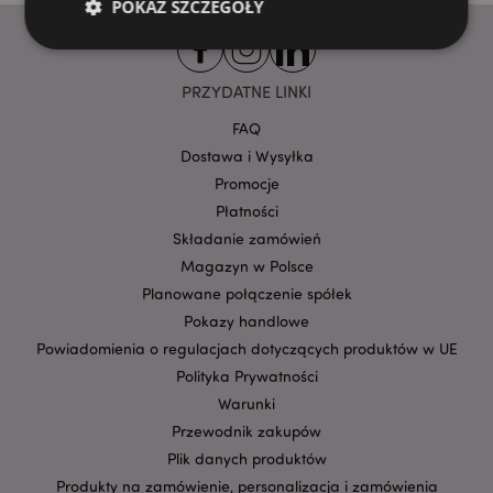
POKAŻ SZCZEGÓŁY
PRZYDATNE LINKI
Niezbędne
Wydajność
Targetowanie
Funkcjonalność
FAQ
Dostawa i Wysyłka
Niezbędne pliki cookie pozwalają na sprawne
Promocje
funkcjonowanie strony. Należą do nich loginy
klientów i zarządzanie kontami.
Płatności
Provider
/
Składanie zamówień
Nazwa
Domena
prze
Magazyn w Polsce
CookieScriptConsent
1
CookieScript
Planowane połączenie spółek
.puckator.pl
Pokazy handlowe
Powiadomienia o regulacjach dotyczących produktów w UE
Polityka Prywatności
Warunki
Przewodnik zakupów
Plik danych produktów
Produkty na zamówienie, personalizacja i zamówienia