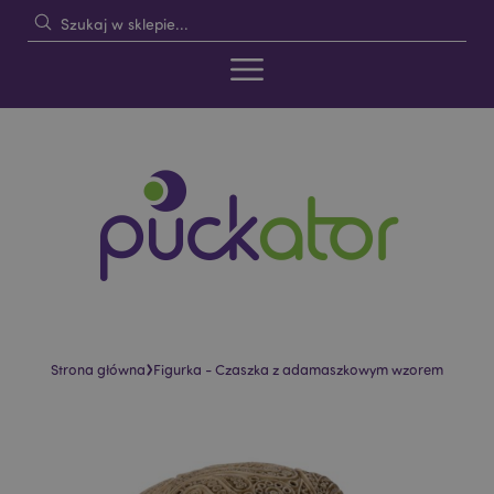
›
Strona główna
Figurka - Czaszka z adamaszkowym wzorem
Skip
Skip
to
to
the
the
end
beginning