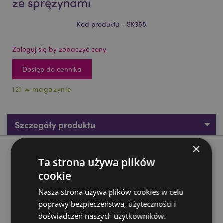
ze sprężynami
Kod produktu - SK368
Zaloguj się by zobaczyć ceny
Dostęp do cennika
121 w magazynie
Szczegóły produktu
×
Opis produktu
Ta strona używa plików
cookie
Figurka - Steampunkowa Czaszka ze sprężynami
Nasza strona używa plików cookies w celu
Materiał:
Żywica
poprawy bezpieczeństwa, użyteczności i
doświadczeń naszych użytkowników.
Zasoby dotyczące produktów: