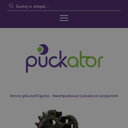
›
Strona główna
Figurka - Steampunkowa Czaszka ze sprężynami
Skip
Skip
to
to
the
the
end
beginning