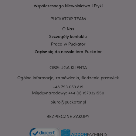
Współczesnego Niewolnictwa i Etyki
Google
mage-cache-storage-section-
Adobe Inc.
Privacy Policy
PUCKATOR TEAM
invalidation
www.puckator.pl
O Nas
Szczegóły kontaktu
Praca w Puckator
Zapisz się do newslettera Puckator
form_key
1 
Adobe Inc.
.www.puckator.pl
OBSŁUGA KLIENTA
Ogólne informacje, zamówienia, śledzenie przesyłek
+48 793 053 819
Międzynarodowy: +44 (0) 1579321550
PHPSESSID
biuro@puckator.pl
1 
PHP.net
.www.puckator.pl
BEZPIECZNE ZAKUPY