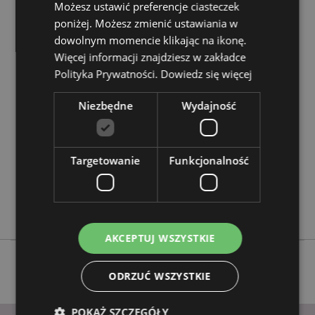
Możesz ustawić preferencje ciasteczek
Chcesz wiedzieć więcej na temat zakupów w Puckator
poniżej. Możesz zmienić ustawiania w
?
Zapoznaj się z naszym
przewodnik dla kupujących.
dowolnym momencie klikając na ikonę.
Więcej informacji znajdziesz w zakładce
Cechy produktu
Polityka Prywatności.
Dowiedz się więcej
Więcej
Wysokość 16.5cm Szerokość 11cm Głębokość 16cm
Niezbędne
Wydajność
informacji
5055071783197
12
0.568000
Targetowanie
Funkcjonalność
Nie
Nie
Nie
AKCEPTUJ WSZYSTKIE
ODRZUĆ WSZYSTKIE
POKAŻ SZCZEGÓŁY