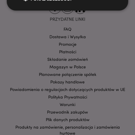
PRZYDATNE LINKI
Niezbędne
Wydajność
Targetowanie
FAQ
Funkcjonalność
Dostawa i Wysyłka
Niezbędne pliki cookie pozwalają na sprawne
Promocje
funkcjonowanie strony. Należą do nich loginy
Płatności
klientów i zarządzanie kontami.
Składanie zamówień
Provider
/
Nazwa
Domena
prze
Magazyn w Polsce
Planowane połączenie spółek
CookieScriptConsent
1
CookieScript
.puckator.pl
Pokazy handlowe
Powiadomienia o regulacjach dotyczących produktów w UE
Polityka Prywatności
Warunki
Przewodnik zakupów
Plik danych produktów
Produkty na zamówienie, personalizacja i zamówienia
hurtowe