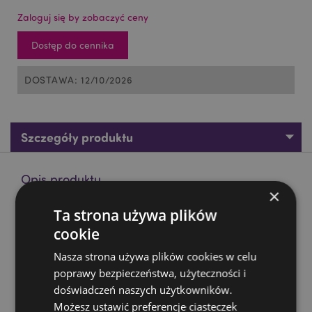
Zaloguj się by zobaczyć ceny
Dostęp do cennika
DOSTAWA: 12/10/2026
Szczegóły produktu
Opis produktu
×
Ta strona używa plików
Figurka - Smocza czaszka
cookie
Materiał:
Żywica
Nasza strona używa plików cookies w celu
Zasoby dotyczące produktów:
poprawy bezpieczeństwa, użyteczności i
Chcesz wiedzieć więcej na temat zakupów w Puckator
doświadczeń naszych użytkowników.
?
Zapoznaj się z naszym
przewodnik dla kupujących.
Możesz ustawić preferencje ciasteczek