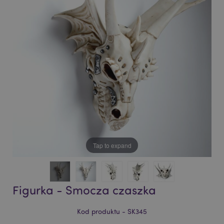
of
of
the
the
images
images
gallery
gallery
Tap to expand
Figurka - Smocza czaszka
Kod produktu - SK345