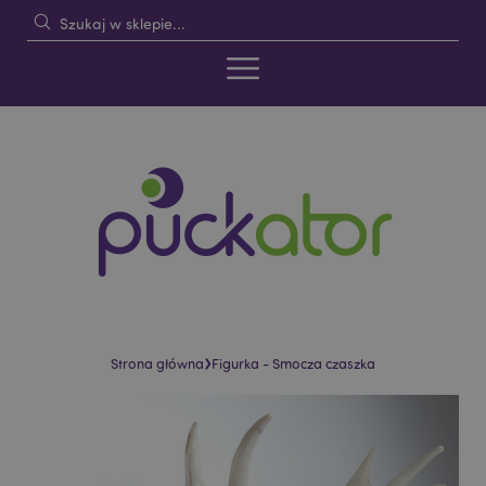
›
Strona główna
Figurka - Smocza czaszka
Skip
Skip
to
to
the
the
end
beginning