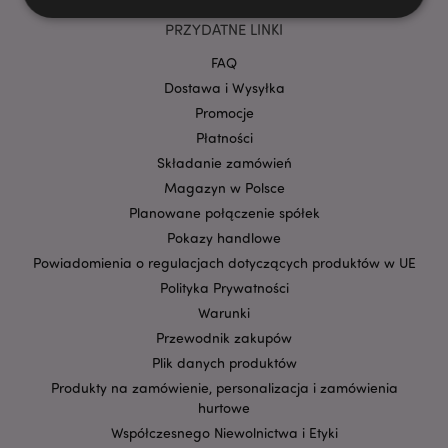
PRZYDATNE LINKI
Niezbędne
Wydajność
Targetowanie
FAQ
Dostawa i Wysyłka
Funkcjonalność
Promocje
Niezbędne pliki cookie pozwalają na sprawne
Płatności
funkcjonowanie strony. Należą do nich loginy
klientów i zarządzanie kontami.
Składanie zamówień
Provider
/
Magazyn w Polsce
Nazwa
Domena
prze
Planowane połączenie spółek
CookieScriptConsent
1
CookieScript
Pokazy handlowe
.puckator.pl
Powiadomienia o regulacjach dotyczących produktów w UE
Polityka Prywatności
Warunki
Przewodnik zakupów
Plik danych produktów
Produkty na zamówienie, personalizacja i zamówienia
hurtowe
Współczesnego Niewolnictwa i Etyki