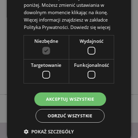
poniżej. Możesz zmienić ustawiania w
dowolnym momencie klikając na ikonę.
Cechy produktu
Więcej informacji znajdziesz w zakładce
Więcej
Wysokość 25.5cm Szerokość 22.5cm Głębokość
Polityka Prywatności.
Dowiedz się więcej
informacji
18cm
5055071773648
Niezbędne
Wydajność
4
1.370000
Nie
Targetowanie
Funkcjonalność
Nie
Nie
AKCEPTUJ WSZYSTKIE
ODRZUĆ WSZYSTKIE
POKAŻ SZCZEGÓŁY