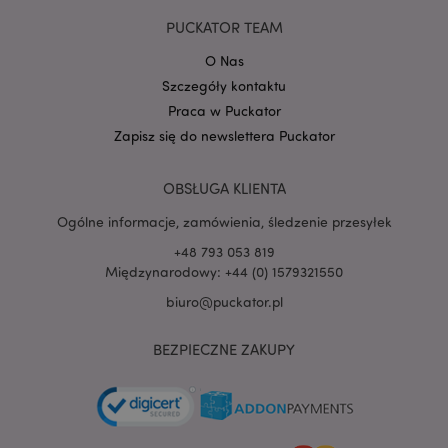
Google
PUCKATOR TEAM
mage-cache-storage-section-
Adobe Inc.
Privacy Policy
invalidation
www.puckator.pl
O Nas
Szczegóły kontaktu
Praca w Puckator
Zapisz się do newslettera Puckator
form_key
1 
Adobe Inc.
OBSŁUGA KLIENTA
.www.puckator.pl
Ogólne informacje, zamówienia, śledzenie przesyłek
+48 793 053 819
Międzynarodowy: +44 (0) 1579321550
biuro@puckator.pl
PHPSESSID
1 
PHP.net
.www.puckator.pl
BEZPIECZNE ZAKUPY