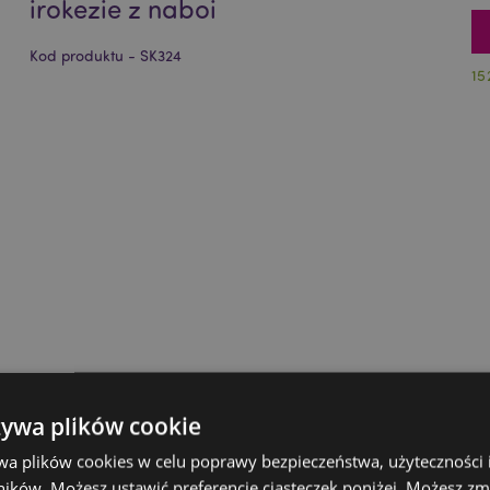
irokezie z naboi
Kod produktu - SK324
15
żywa plików cookie
wa plików cookies w celu poprawy bezpieczeństwa, użyteczności
ików. Możesz ustawić preferencje ciasteczek poniżej. Możesz zm