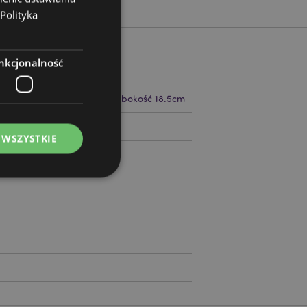
Polityka
nkcjonalność
 14.5cm Szerokość 10cm Głębokość 18.5cm
61478
 WSZYSTKIE
ądzanie kontami.
ywany przez usługę
zapamiętywania
h zgody użytkownika