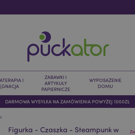
ZABAWKI I
TERAPIA I
WYPOSAŻENIE
ARTYKUŁY
LĘGNACJA
DOMU
PAPIERNICZE
DARMOWA WYSYŁKA NA ZAMÓWIENIA POWYŻEJ 1000ZŁ
i
Figurka - Czaszka - Steampunk w
Za