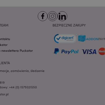
na pliki cookie. Jest to
cookie Cookie-Script.co
poprawnie.
-section-
1 dzień
Ten plik cookie jest uż
Adobe Inc.
ułatwienia przechowywa
www.puckator.pl
przeglądarce, aby stron
szybciej.
TEAM
BEZPIECZNE ZAKUPY
Google Privacy Policy
1 dzień 16
Ten plik cookie jest uż
Adobe Inc.
godzin
ułatwienia przechowywa
.www.puckator.pl
przeglądarce, aby stron
ontaktu
szybciej.
kator
1 dzień 16
Cookie generowane prze
PHP.net
o newslettera Puckator
godzin
na języku PHP. Jest to i
.www.puckator.pl
ogólnego przeznaczeni
obsługi zmiennych sesji
Zwykle jest to liczba g
LIENTA
sposób jej użycia może 
witryny, ale dobrym prz
rmacje, zamówienia, śledzenie
utrzymywanie statusu 
użytkownika między st
oduct
1 dzień
Przechowuje identyfik
Adobe Inc.
819
ostatnio przeglądanych
www.puckator.pl
owy: +44 (0) 1579321550
ułatwienia nawigacji.
tor.pl
e
1 dzień
Ten plik cookie jest uż
Adobe Inc.
ułatwienia przechowywa
www.puckator.pl
przeglądarce, aby stron
szybciej.