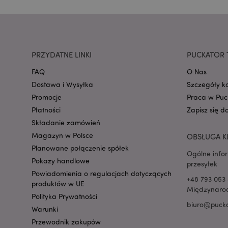
mage-cache-storage
invalidation
PRZYDATNE LINKI
PUCKATOR 
form_key
FAQ
O Nas
Dostawa i Wysyłka
Szczegóły k
Promocje
Praca w Puc
PHPSESSID
Płatności
Zapisz się d
Składanie zamówień
Magazyn w Polsce
OBSŁUGA K
Planowane połączenie spółek
Ogólne info
Pokazy handlowe
przesyłek
Powiadomienia o regulacjach dotyczących
recently_viewed_pr
+48 793 053 
produktów w UE
Międzynarod
Polityka Prywatności
biuro@pucka
mage-cache-storag
Warunki
Przewodnik zakupów