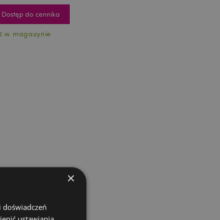
Dostęp do cennika
2 w magazynie
×
 i doświadczeń
ienić ustawiania