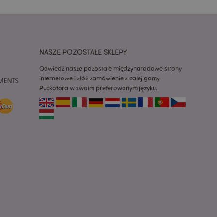
 konieczne, aby baner
m działał
ywany w celu
nia treści w
y ładowały się
NASZE POZOSTAŁE SKLEPY
ywany w celu
Odwiedź nasze pozostałe międzynarodowe strony
nia treści w
internetowe i złóż zamówienie z całej gamy
y ładowały się
Puckotora w swoim preferowanym języku.
z aplikacje oparte
dentyfikator
a używany do
 użytkownika.
enerowana losowo,
być specyficzny dla
ykładem jest
zalogowanego
ronami.
atory produktów
 produktów w celu
ywany w celu
nia treści w
y ładowały się