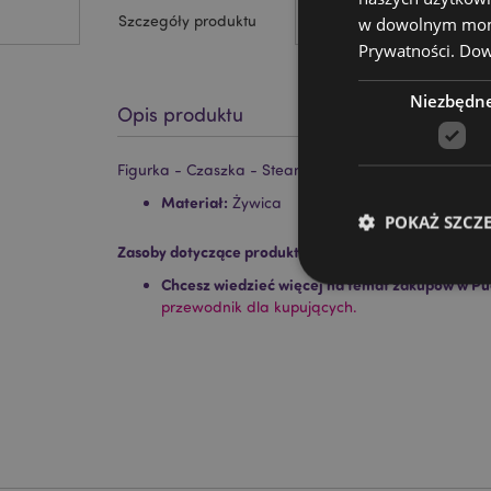
Szczegóły produktu
w dowolnym momen
Prywatności.
Dowi
Niezbędn
Opis produktu
Figurka - Czaszka - Steampunk w irokezie z naboi
Materiał:
Żywica
POKAŻ SZCZ
Zasoby dotyczące produktów:
Chcesz wiedzieć więcej na temat zakupów w Pu
przewodnik dla kupujących.
Niezbędne pliki cook
Nazwa
CookieScriptConse