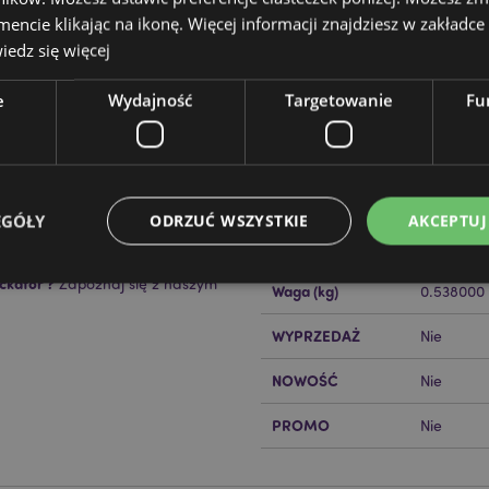
cie klikając na ikonę. Więcej informacji znajdziesz w zakładce 
edz się więcej
e
Wydajność
Targetowanie
Fu
Cechy produktu
Więcej
Wymiary
Wysokość
informacji
Kod Kreskowy EAN
50550717
EGÓŁY
ODRZUĆ WSZYSTKIE
AKCEPTUJ
Ilość w kartonie
12
ckator ?
Zapoznaj się z naszym
Waga (kg)
0.538000
Niezbędne
Wydajność
Targetowanie
Funkcjonalność
WYPRZEDAŻ
Nie
ie pozwalają na sprawne funkcjonowanie strony. Należą do nich loginy klientów i zarz
NOWOŚĆ
Nie
Provider
/
Okres
Opis
Domena
przechowywania
PROMO
Nie
nt
1 miesiąc
Ten plik cookie jest uż
CookieScript
Cookie-Script.com do 
.puckator.pl
preferencji dotyczącyc