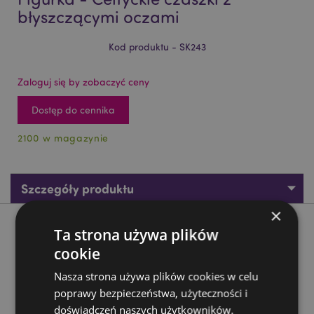
błyszczącymi oczami
Kod produktu - SK243
Zaloguj się by zobaczyć ceny
Dostęp do cennika
2100 w magazynie
Szczegóły produktu
×
Opis produktu
Ta strona używa plików
cookie
Figurka - Celtyckie czaszki z błyszczącymi oczami
Nasza strona używa plików cookies w celu
Materiał:
Żywica
poprawy bezpieczeństwa, użyteczności i
doświadczeń naszych użytkowników.