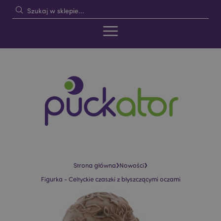
›
›
Strona główna
Nowości
Figurka - Celtyckie czaszki z błyszczącymi oczami
Skip
Skip
to
to
the
the