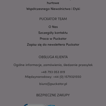
hurtowe
Współczesnego Niewolnictwa i Etyki
Google
mage-cache-storage-section-
Adobe Inc.
Privacy Policy
invalidation
www.puckator.pl
PUCKATOR TEAM
O Nas
Szczegóły kontaktu
Praca w Puckator
Zapisz się do newslettera Puckator
form_key
1 
Adobe Inc.
.www.puckator.pl
OBSŁUGA KLIENTA
Ogólne informacje, zamówienia, śledzenie przesyłek
+48 793 053 819
Międzynarodowy: +44 (0) 1579321550
PHPSESSID
1 
PHP.net
biuro@puckator.pl
.www.puckator.pl
BEZPIECZNE ZAKUPY