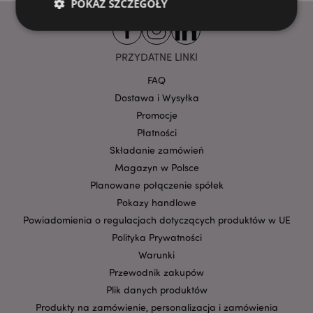
POKAŻ SZCZEGÓŁY
PRZYDATNE LINKI
Niezbędne
Wydajność
Targetowanie
Funkcjonalność
FAQ
Dostawa i Wysyłka
Niezbędne pliki cookie pozwalają na sprawne
Promocje
funkcjonowanie strony. Należą do nich loginy
klientów i zarządzanie kontami.
Płatności
Provider
/
Składanie zamówień
Nazwa
Domena
prze
Magazyn w Polsce
CookieScriptConsent
1
CookieScript
Planowane połączenie spółek
.puckator.pl
Pokazy handlowe
Powiadomienia o regulacjach dotyczących produktów w UE
Polityka Prywatności
Warunki
Przewodnik zakupów
Plik danych produktów
Produkty na zamówienie, personalizacja i zamówienia