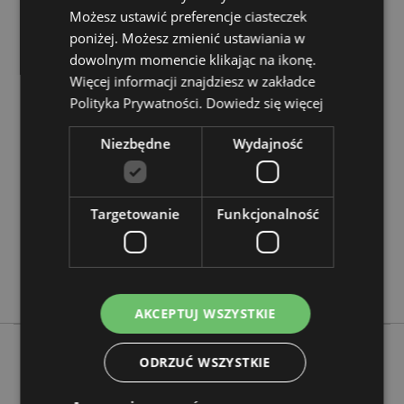
Zasoby dotyczące produktów:
Możesz ustawić preferencje ciasteczek
Chcesz wiedzieć więcej na temat zakupów w Puckator
poniżej. Możesz zmienić ustawiania w
?
Zapoznaj się z naszym
przewodnik dla kupujących.
dowolnym momencie klikając na ikonę.
Więcej informacji znajdziesz w zakładce
Polityka Prywatności.
Dowiedz się więcej
Cechy produktu
Więcej
Wysokość 5cm Szerokość 4.5cm Głębokość 6.5cm
Niezbędne
Wydajność
informacji
5055071710544
144
0.083000
Targetowanie
Funkcjonalność
Nie
Nie
Nie
AKCEPTUJ WSZYSTKIE
ODRZUĆ WSZYSTKIE