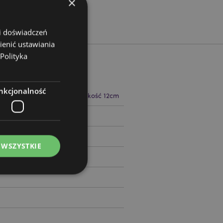
×
 i doświadczeń
ienić ustawiania
Polityka
nkcjonalność
 4cm Szerokość 12cm Głębokość 12cm
12070
 WSZYSTKIE
ądzanie kontami.