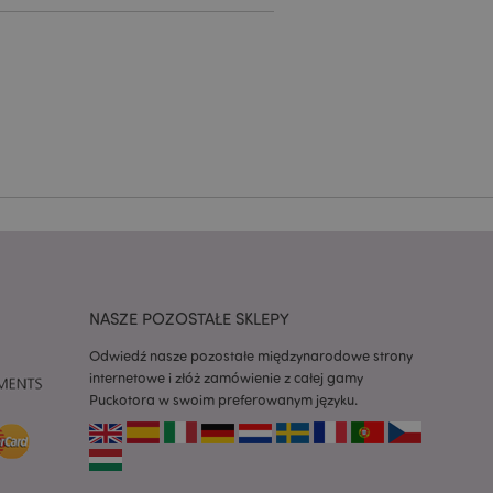
ywany przez usługę
zapamiętywania
h zgody użytkownika
 konieczne, aby baner
m działał
ywany w celu
nia treści w
y ładowały się
ywany w celu
nia treści w
y ładowały się
NASZE POZOSTAŁE SKLEPY
z aplikacje oparte
dentyfikator
Odwiedź nasze pozostałe międzynarodowe strony
a używany do
 użytkownika.
internetowe i złóż zamówienie z całej gamy
enerowana losowo,
Puckotora w swoim preferowanym języku.
być specyficzny dla
ykładem jest
zalogowanego
ronami.
atory produktów