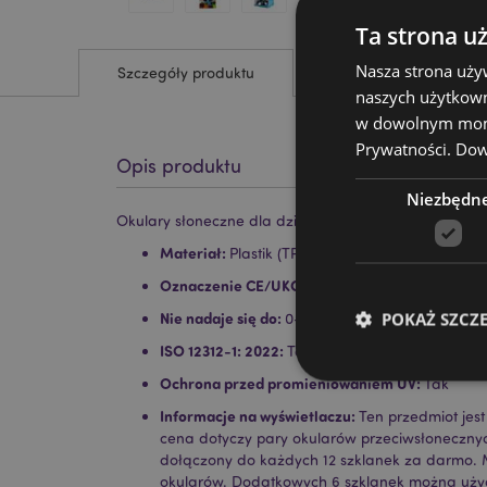
Ta strona u
Nasza strona uży
Szczegóły produktu
naszych użytkown
w dowolnym momen
Prywatności.
Dowi
Opis produktu
Niezbędn
Okulary słoneczne dla dzieci z ochroną UV
Materiał:
Plastik (TPE)
Oznaczenie CE/UKCA:
Tak
POKAŻ SZCZ
Nie nadaje się do:
0–3 lat
ISO 12312-1: 2022:
Tak
Ochrona przed promieniowaniem UV:
Tak
Informacje na wyświetlaczu:
Ten przedmiot jes
cena dotyczy pary okularów przeciwsłonecznych
dołączony do każdych 12 szklanek za darmo. M
Niezbędne pliki cook
okularów. Dodatkowych 6 szklanek można użyć