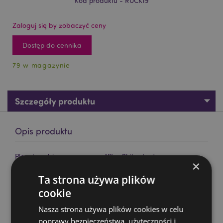
Kod produktu - RUCK19
Zaloguj się by zobaczyć ceny
Dostęp do cennika
79 w magazynie
Szczegóły produktu
Opis produktu
Plecak zrobiony z neoprenu "Pies Shiba Inu"
×
Materiał:
50% Neopren, 30% Nylon, 20% Pianka EVA
Ta strona używa plików
Nadaje się do wybielania:
Nie
cookie
Nadaje się do suszenia w suszarce bębnowej:
Nie
Nasza strona używa plików cookies w celu
Nadaje się do prasowania:
Nie
poprawy bezpieczeństwa, użyteczności i