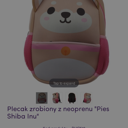
of
of
the
the
images
images
gallery
gallery
Tap to expand
Plecak zrobiony z neoprenu "Pies
Shiba Inu"