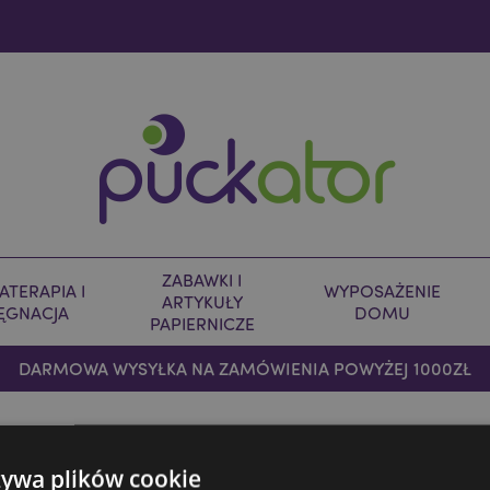
ZABAWKI I
TERAPIA I
WYPOSAŻENIE
ARTYKUŁY
LĘGNACJA
DOMU
PAPIERNICZE
DARMOWA WYSYŁKA NA ZAMÓWIENIA POWYŻEJ 1000ZŁ
icieli w Polsce
żywa plików cookie