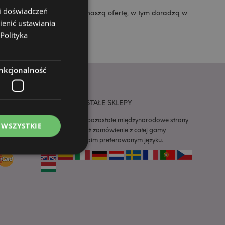
 i doświadczeń
 chętnie omówią z Państwem naszą ofertę, w tym doradzą w
ienić ustawiania
Polityka
nkcjonalność
NASZE POZOSTAŁE SKLEPY
Odwiedź nasze pozostałe międzynarodowe strony
 WSZYSTKIE
internetowe i złóż zamówienie z całej gamy
Puckotora w swoim preferowanym języku.
ądzanie kontami.