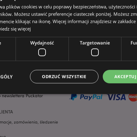
wa plików cookies w celu poprawy bezpieczeństwa, użyteczności
line, mamy również zespół sprzedaży. Nasi przedstawiciele handlowi
ików. Możesz ustawić preferencje ciasteczek poniżej. Możesz zm
cie klikając na ikonę. Więcej informacji znajdziesz w zakładce 
edz się więcej
e
Wydajność
Targetowanie
Fu
TEAM
BEZPIECZNE ZAKUPY
EGÓŁY
ODRZUĆ WSZYSTKIE
AKCEPTUJ
ontaktu
kator
o newslettera Puckator
Niezbędne
Wydajność
Targetowanie
Funkcjonalność
LIENTA
ie pozwalają na sprawne funkcjonowanie strony. Należą do nich loginy klientów i zarz
rmacje, zamówienia, śledzenie
Provider
/
Okres
Opis
Domena
przechowywania