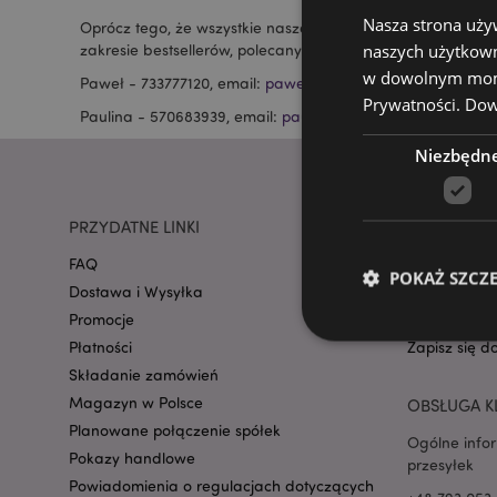
Nasza strona uży
Oprócz tego, że wszystkie nasze produkty są dostępne on
naszych użytkown
zakresie bestsellerów, polecanych linii i nowych trendów.
w dowolnym momen
Paweł - 733777120, email:
pawel@puckator.pl
Prywatności.
Dowi
Paulina - 570683939, email:
paulina.s@puckator.pl
Niezbędn
PRZYDATNE LINKI
PUCKATOR 
FAQ
O Nas
POKAŻ SZCZ
Dostawa i Wysyłka
Szczegóły k
Promocje
Praca w Puc
Płatności
Zapisz się d
Składanie zamówień
Magazyn w Polsce
OBSŁUGA K
Niezbędne pliki cook
Planowane połączenie spółek
Ogólne info
Pokazy handlowe
przesyłek
Nazwa
Powiadomienia o regulacjach dotyczących