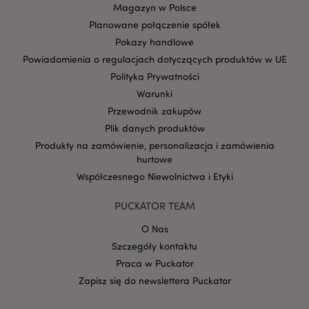
Magazyn w Polsce
Planowane połączenie spółek
Pokazy handlowe
Powiadomienia o regulacjach dotyczących produktów w UE
form_key
1 
Adobe Inc.
.www.puckator.pl
Polityka Prywatności
Warunki
Przewodnik zakupów
Plik danych produktów
Produkty na zamówienie, personalizacja i zamówienia
PHPSESSID
1 
hurtowe
PHP.net
.www.puckator.pl
Współczesnego Niewolnictwa i Etyki
PUCKATOR TEAM
O Nas
Szczegóły kontaktu
Praca w Puckator
Zapisz się do newslettera Puckator