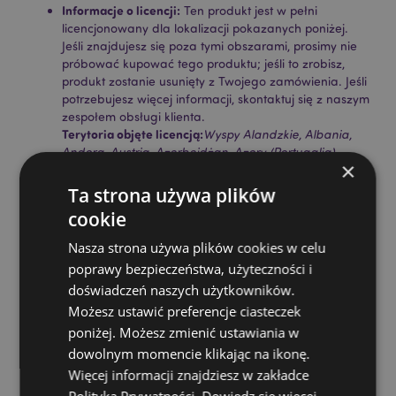
Informacje o licencji:
Ten produkt jest w pełni
licencjonowany dla lokalizacji pokazanych poniżej.
Jeśli znajdujesz się poza tymi obszarami, prosimy nie
próbować kupować tego produktu; jeśli to zrobisz,
produkt zostanie usunięty z Twojego zamówienia. Jeśli
potrzebujesz więcej informacji, skontaktuj się z naszym
zespołem obsługi klienta.
Terytoria objęte licencją:
Wyspy Alandzkie, Albania,
Andora, Austria, Azerbejdżan, Azory (Portugalia),
×
Baleary (Hiszpania), Białoruś, Belgia, Bermudy, Bośnia
i Hercegowina, Bułgaria, Wyspy Kanaryjskie
Ta strona używa plików
(Hiszpania), Ceuta i Melilla, Chile, Korsyka (Francja),
cookie
Chorwacja, Cypr, Czechy, Dania, Estonia, Finlandia
(kontynentalna), Francja (kontynentalna), Gujana
Nasza strona używa plików cookies w celu
Francuska, Gruzja, Niemcy, Gibraltar, Grecja,
poprawy bezpieczeństwa, użyteczności i
Gwadelupa, Guernsey (Wyspy Normandzkie),
doświadczeń naszych użytkowników.
Watykan, Węgry, Islandia, Irlandia, Wyspa Man
Możesz ustawić preferencje ciasteczek
(Wielka Brytania), Włochy (kontynentalne), Jersey
(Wyspy Normandzkie), Kosowo, Łotwa, Liechtenstein,
poniżej. Możesz zmienić ustawiania w
Litwa, Luksemburg, Macedonia Północna, Madera
dowolnym momencie klikając na ikonę.
(Portugalia), Malta, Martynika, Majotta, Mołdawia,
Więcej informacji znajdziesz w zakładce
Czarnogóra, Holandia, Norwegia, Polska, Portugalia
Polityka Prywatności.
Dowiedz się więcej