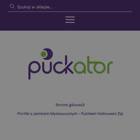
›
Strona główna
Portfel z zamkiem błyskawicznym - Pusheen Halloween Zip
Skip
Skip
to
to
the
the