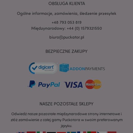
OBSŁUGA KLIENTA
Ogólne informacje, zamówienia, śledzenie przesyłek
+48 793 053 819
Międzynarodowy: +44 (0) 1579321550
biuro@puckator.pl
BEZPIECZNE ZAKUPY
recently_viewed_product
Adobe Inc.
www.puckator.pl
mage-cache-storage
Adobe Inc.
www.puckator.pl
NASZE POZOSTAŁE SKLEPY
Odwiedź nasze pozostałe międzynarodowe strony internetowe i
złóż zamówienie z całej gamy Puckotora w swoim preferowanym
języku.
recently_viewed_product_previous
Adobe Inc.