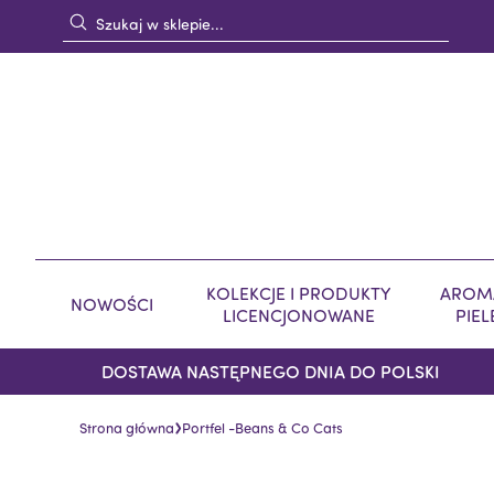
KOLEKCJE I PRODUKTY
AROMA
NOWOŚCI
LICENCJONOWANE
PIE
DOSTAWA NASTĘPNEGO DNIA DO POLSKI
›
Strona główna
Portfel -Beans & Co Cats
Skip
Skip
to
to