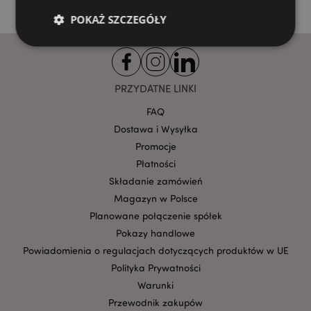
POKAŻ SZCZEGÓŁY
Niezbędne
Wydajność
Targetowanie
PRZYDATNE LINKI
Funkcjonalność
FAQ
Niezbędne pliki cookie pozwalają na sprawne
Dostawa i Wysyłka
funkcjonowanie strony. Należą do nich loginy
klientów i zarządzanie kontami.
Promocje
Płatności
Provider
/
Nazwa
Domena
prze
Składanie zamówień
CookieScriptConsent
1
CookieScript
Magazyn w Polsce
.puckator.pl
Planowane połączenie spółek
Pokazy handlowe
Powiadomienia o regulacjach dotyczących produktów w UE
Polityka Prywatności
Warunki
Przewodnik zakupów