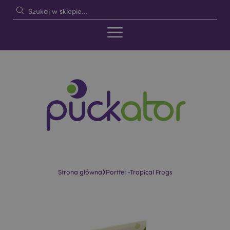
›
Strona główna
Portfel -Tropical Frogs
Skip
Skip
to
to
the
the
end
beginning