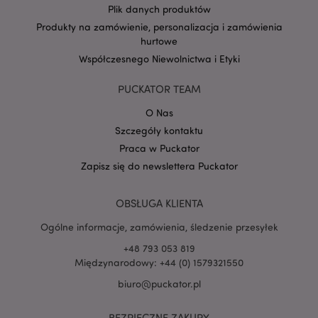
Plik danych produktów
Produkty na zamówienie, personalizacja i zamówienia
hurtowe
Google
Współczesnego Niewolnictwa i Etyki
mage-cache-storage-section-
Adobe Inc.
Privacy Policy
invalidation
www.puckator.pl
PUCKATOR TEAM
O Nas
Szczegóły kontaktu
Praca w Puckator
form_key
1 
Adobe Inc.
Zapisz się do newslettera Puckator
.www.puckator.pl
OBSŁUGA KLIENTA
Ogólne informacje, zamówienia, śledzenie przesyłek
+48 793 053 819
PHPSESSID
1 
PHP.net
Międzynarodowy: +44 (0) 1579321550
.www.puckator.pl
biuro@puckator.pl
BEZPIECZNE ZAKUPY