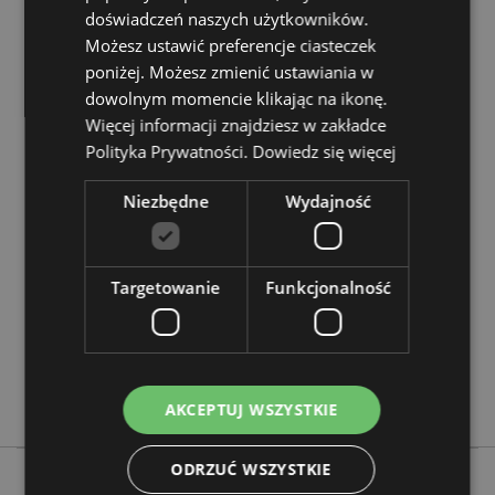
Nadaje się do prasowania:
Nie
doświadczeń naszych użytkowników.
Możesz ustawić preferencje ciasteczek
Zasoby dotyczące produktów:
poniżej. Możesz zmienić ustawiania w
Chcesz wiedzieć więcej na temat zakupów w Puckator
dowolnym momencie klikając na ikonę.
?
Zapoznaj się z naszym
przewodnik dla kupujących.
Więcej informacji znajdziesz w zakładce
Polityka Prywatności.
Dowiedz się więcej
Cechy produktu
Niezbędne
Wydajność
Więcej
Wysokość 8cm Szerokość 11cm Głębokość 3cm
informacji
5055071510076
144
Targetowanie
Funkcjonalność
0.040000
Tak
Nie
Nie
AKCEPTUJ WSZYSTKIE
ODRZUĆ WSZYSTKIE