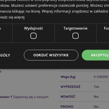
ików. Możesz ustawić preferencje ciasteczek poniżej. Możesz zm
cie klikając na ikonę. Więcej informacji znajdziesz w zakładce 
edz się więcej
e
Wydajność
Targetowanie
Fu
Cechy produktu
Więcej
Wymiary
Wysokość 
informacji
EGÓŁY
ODRZUĆ WSZYSTKIE
AKCEPTUJ
Kod Kreskowy EAN
teriał), metal (stal)
50550715
Ilość w kartonie
240
e
Waga (kg)
0.038000
Niezbędne
Wydajność
Targetowanie
Funkcjonalność
WYPRZEDAŻ
Tak
ie pozwalają na sprawne funkcjonowanie strony. Należą do nich loginy klientów i zarz
Provider
/
Okres
NOWOŚĆ
ckator ?
Nie
Zapoznaj się z naszym
Opis
Domena
przechowywania
nt
1 miesiąc
Ten plik cookie jest uż
PROMO
CookieScript
Nie