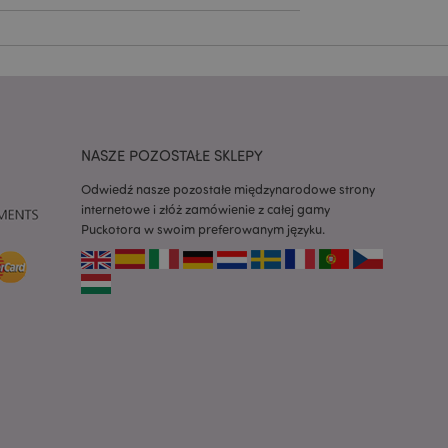
zapamiętywania
h zgody użytkownika
 konieczne, aby baner
m działał
ywany w celu
nia treści w
y ładowały się
NASZE POZOSTAŁE SKLEPY
ywany w celu
nia treści w
y ładowały się
Odwiedź nasze pozostałe międzynarodowe strony
internetowe i złóż zamówienie z całej gamy
z aplikacje oparte
Puckotora w swoim preferowanym języku.
dentyfikator
a używany do
 użytkownika.
enerowana losowo,
być specyficzny dla
ykładem jest
zalogowanego
ronami.
atory produktów
 produktów w celu
ywany w celu
nia treści w