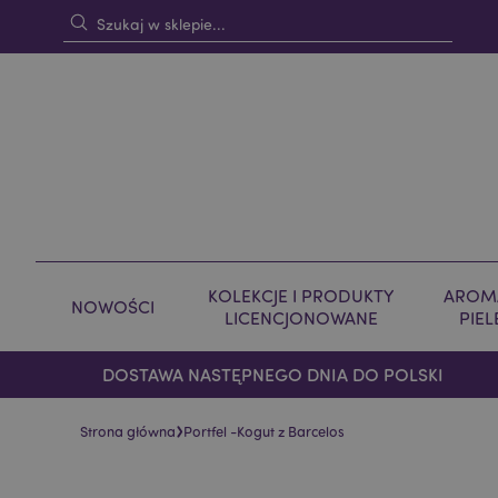
KOLEKCJE I PRODUKTY
AROMA
NOWOŚCI
LICENCJONOWANE
PIE
DOSTAWA NASTĘPNEGO DNIA DO POLSKI
›
Strona główna
Portfel -Kogut z Barcelos
Skip
Skip
to
to