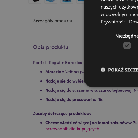
naszych użytkown
w dowolnym momen
Szczegóły produktu
Prywatności.
Dowi
Niezbędn
Opis produktu
Portfel -Kogut z Barcelos
POKAŻ SZCZ
Materiał:
Velboa (wytrzymały miękki pluszowy ma
Nadaje się do wybielania:
Nie
Nadaje się do suszenia w suszarce bębnowej:
Ni
Nadaje się do prasowania:
Nie
Niezbędne pliki cook
Zasoby dotyczące produktów:
Chcesz wiedzieć więcej na temat zakupów w Pu
Nazwa
przewodnik dla kupujących.
CookieScriptConse