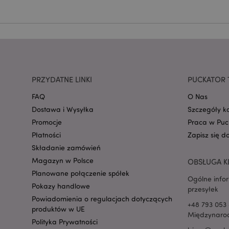
mage-cache-storage
invalidation
PRZYDATNE LINKI
PUCKATOR 
form_key
FAQ
O Nas
Dostawa i Wysyłka
Szczegóły k
PHPSESSID
Promocje
Praca w Puc
Płatności
Zapisz się d
Składanie zamówień
Magazyn w Polsce
OBSŁUGA K
Planowane połączenie spółek
Ogólne info
Pokazy handlowe
przesyłek
recently_viewed_pr
Powiadomienia o regulacjach dotyczących
+48 793 053 
produktów w UE
Międzynarod
mage-cache-storag
Polityka Prywatności