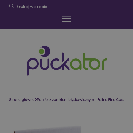
›
Strona główna
Portfel z zamkiem błyskawicznym - Feline Fine Cats
Skip
Skip
to
to
the
the
end
beginning