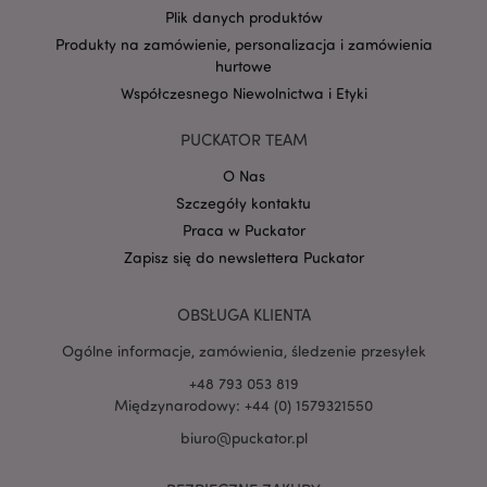
Plik danych produktów
Produkty na zamówienie, personalizacja i zamówienia
hurtowe
Google
Współczesnego Niewolnictwa i Etyki
mage-cache-storage-section-
Adobe Inc.
Privacy Policy
invalidation
www.puckator.pl
PUCKATOR TEAM
O Nas
Szczegóły kontaktu
Praca w Puckator
form_key
1 
Adobe Inc.
Zapisz się do newslettera Puckator
.www.puckator.pl
OBSŁUGA KLIENTA
Ogólne informacje, zamówienia, śledzenie przesyłek
+48 793 053 819
PHPSESSID
1 
PHP.net
Międzynarodowy: +44 (0) 1579321550
.www.puckator.pl
biuro@puckator.pl