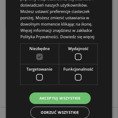
Zasoby dotyczące produktów:
doświadczeń naszych użytkowników.
Chcesz wiedzieć więcej na temat zakupów w Puckator
Możesz ustawić preferencje ciasteczek
?
Zapoznaj się z naszym
przewodnik dla kupujących.
poniżej. Możesz zmienić ustawiania w
dowolnym momencie klikając na ikonę.
Więcej informacji znajdziesz w zakładce
Cechy produktu
Polityka Prywatności.
Dowiedz się więcej
Więcej
Wysokość 8.5cm Szerokość 11.5cm Głębokość
informacji
2.5cm
Niezbędne
Wydajność
5055071794247
144
0.092000
Targetowanie
Funkcjonalność
Tak
Nie
Nie
Czarny Kot
AKCEPTUJ WSZYSTKIE
ODRZUĆ WSZYSTKIE