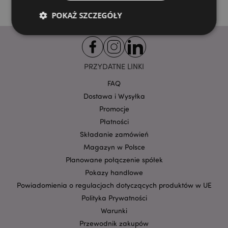
POKAŻ SZCZEGÓŁY
Niezbędne
Wydajność
Targetowanie
PRZYDATNE LINKI
Funkcjonalność
FAQ
Niezbędne pliki cookie pozwalają na sprawne
Dostawa i Wysyłka
funkcjonowanie strony. Należą do nich loginy
klientów i zarządzanie kontami.
Promocje
Provider
/
Płatności
Nazwa
Domena
prze
Składanie zamówień
CookieScriptConsent
1
CookieScript
Magazyn w Polsce
.puckator.pl
Planowane połączenie spółek
Pokazy handlowe
Powiadomienia o regulacjach dotyczących produktów w UE
Polityka Prywatności
Warunki
Przewodnik zakupów