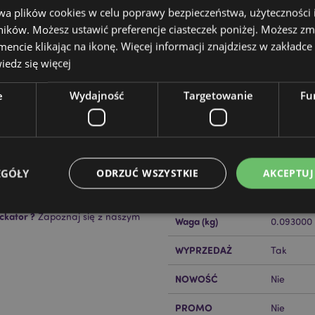
wa plików cookies w celu poprawy bezpieczeństwa, użyteczności
ików. Możesz ustawić preferencje ciasteczek poniżej. Możesz zm
cie klikając na ikonę. Więcej informacji znajdziesz w zakładce 
edz się więcej
e
Wydajność
Targetowanie
Fu
Cechy produktu
Więcej
Wymiary
Wysokość
informacji
Kod Kreskowy EAN
, Karton
50550717
EGÓŁY
ODRZUĆ WSZYSTKIE
AKCEPTUJ
Ilość w kartonie
144
ckator ?
Zapoznaj się z naszym
Waga (kg)
0.093000
Niezbędne
Wydajność
Targetowanie
Funkcjonalność
WYPRZEDAŻ
Tak
ie pozwalają na sprawne funkcjonowanie strony. Należą do nich loginy klientów i zarz
NOWOŚĆ
Nie
Provider
/
Okres
Opis
Domena
przechowywania
PROMO
Nie