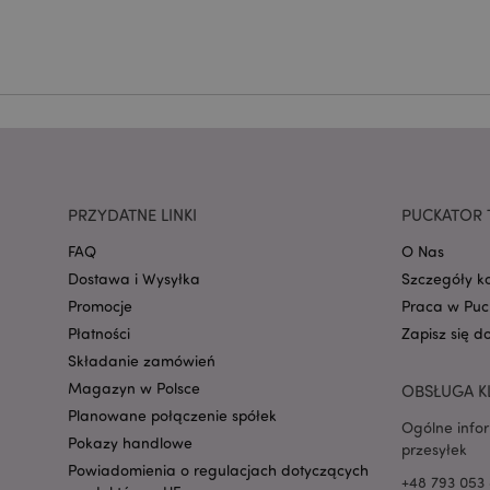
CookieScriptConse
mage-cache-storage
invalidation
form_key
PRZYDATNE LINKI
PUCKATOR 
FAQ
O Nas
PHPSESSID
Dostawa i Wysyłka
Szczegóły k
Promocje
Praca w Puc
Płatności
Zapisz się d
Składanie zamówień
Magazyn w Polsce
OBSŁUGA K
Planowane połączenie spółek
Ogólne info
recently_viewed_pr
Pokazy handlowe
przesyłek
Powiadomienia o regulacjach dotyczących
+48 793 053 
mage-cache-storag