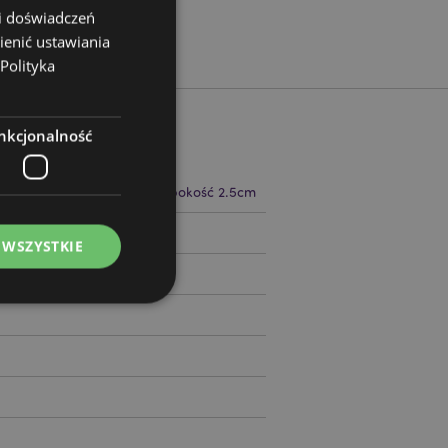
 i doświadczeń
ienić ustawiania
Polityka
nkcjonalność
 8.5cm Szerokość 11cm Głębokość 2.5cm
85719
 WSZYSTKIE
ądzanie kontami.