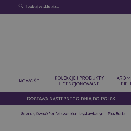
KOLEKCJE I PRODUKTY
AROMA
NOWOŚCI
LICENCJONOWANE
PIE
DOSTAWA NASTĘPNEGO DNIA DO POLSKI
›
Strona główna
Portfel z zamkiem błyskawicznym - Pies Barks
Skip
Skip
to
to