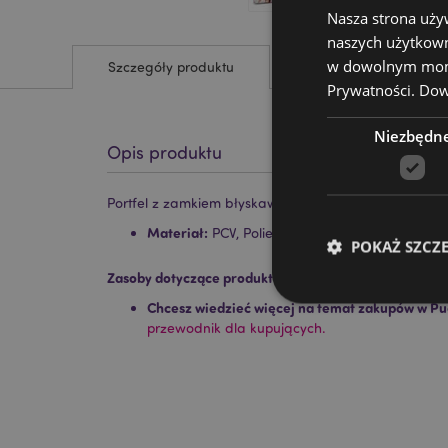
Nasza strona uży
naszych użytkown
w dowolnym momen
Szczegóły produktu
Prywatności.
Dowi
Niezbędn
Opis produktu
Portfel z zamkiem błyskawicznym - Pies Barks
Materiał:
PCV, Poliester Tkanina Oxford, Papier
POKAŻ SZCZ
Zasoby dotyczące produktów:
Chcesz wiedzieć więcej na temat zakupów w Pu
przewodnik dla kupujących.
Niezbędne pliki cook
Nazwa