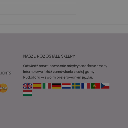
ywany przez usługę
zapamiętywania
h zgody użytkownika
 konieczne, aby baner
m działał
ywany w celu
nia treści w
y ładowały się
ywany w celu
nia treści w
NASZE POZOSTAŁE SKLEPY
y ładowały się
Odwiedź nasze pozostałe międzynarodowe strony
z aplikacje oparte
internetowe i złóż zamówienie z całej gamy
dentyfikator
Puckotora w swoim preferowanym języku.
a używany do
 użytkownika.
enerowana losowo,
być specyficzny dla
ykładem jest
zalogowanego
ronami.
atory produktów
 produktów w celu
ywany w celu