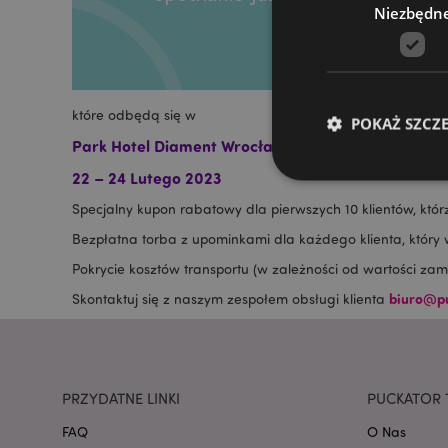
Niezbędn
które odbędą się w
POKAŻ SZCZ
P
ark Hotel Diament Wrocław, ul. Muchoborska 10,
22 – 24 Lutego 2023
Specjalny kupon rabatowy dla pierwszych 10 klientów, któ
Bezpłatna torba z upominkami dla każdego klienta, który
Niezbędne pliki cook
Pokrycie kosztów transportu (w zależności od wartości zam
Nazwa
biuro@pu
Skontaktuj się z naszym zespołem obsługi klienta
CookieScriptConse
PRZYDATNE LINKI
PUCKATOR 
FAQ
O Nas
mage-cache-storage
invalidation