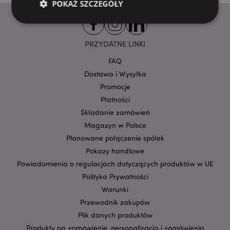
POKAŻ SZCZEGÓŁY
PRZYDATNE LINKI
Niezbędne
Wydajność
Targetowanie
Funkcjonalność
FAQ
Dostawa i Wysyłka
Niezbędne pliki cookie pozwalają na sprawne
funkcjonowanie strony. Należą do nich loginy
Promocje
klientów i zarządzanie kontami.
Płatności
Provider
/
Składanie zamówień
Nazwa
Domena
prze
Magazyn w Polsce
CookieScriptConsent
1
CookieScript
Planowane połączenie spółek
.puckator.pl
Pokazy handlowe
Powiadomienia o regulacjach dotyczących produktów w UE
Polityka Prywatności
Warunki
Przewodnik zakupów
Plik danych produktów
Produkty na zamówienie, personalizacja i zamówienia