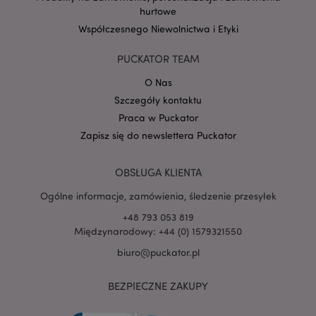
hurtowe
Współczesnego Niewolnictwa i Etyki
Google
mage-cache-storage-section-
Adobe Inc.
Privacy Policy
invalidation
www.puckator.pl
PUCKATOR TEAM
O Nas
Szczegóły kontaktu
Praca w Puckator
Zapisz się do newslettera Puckator
form_key
1 
Adobe Inc.
.www.puckator.pl
OBSŁUGA KLIENTA
Ogólne informacje, zamówienia, śledzenie przesyłek
+48 793 053 819
Międzynarodowy: +44 (0) 1579321550
PHPSESSID
1 
PHP.net
biuro@puckator.pl
.www.puckator.pl
BEZPIECZNE ZAKUPY