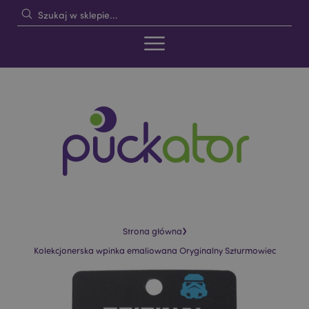
›
Strona główna
Kolekcjonerska wpinka emaliowana Oryginalny Szturmowiec
Skip
Skip
to
to
the
the