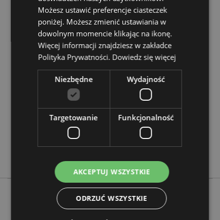
3 lat ze względu na małe części. To nie jest zabawka.
Możesz ustawić preferencje ciasteczek
poniżej. Możesz zmienić ustawiania w
dowolnym momencie klikając na ikonę.
Cechy produktu
Więcej informacji znajdziesz w zakładce
Więcej
Wysokość 3.5cm Szerokość 3.5cm Głębokość
Polityka Prywatności.
Dowiedz się więcej
informacji
0.5cm
5055071783050
Niezbędne
Wydajność
480
0.011000
Nie
Targetowanie
Funkcjonalność
Nie
Nie
Szturmowiec
AKCEPTUJ WSZYSTKIE
ODRZUĆ WSZYSTKIE