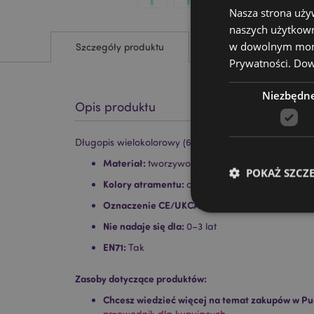
Nasza strona uży
naszych użytkown
w dowolnym momen
Szczegóły produktu
Prywatności.
Dowi
Niezbędn
Opis produktu
Długopis wielokolorowy (6 różnych kolorów wkładów)
Materiał:
tworzywo sztuczne (ABS) i PCV
POKAŻ SZCZ
Kolory atramentu:
czarny, niebieski, zielony, cz
Oznaczenie CE/UKCA:
Tak
Nie nadaje się dla:
0–3 lat
EN71:
Tak
Niezbędne pliki cook
Zasoby dotyczące produktów:
Nazwa
Chcesz wiedzieć więcej na temat zakupów w Pu
przewodnik dla kupujących.