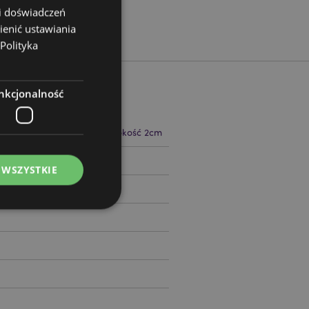
 i doświadczeń
ienić ustawiania
Polityka
nkcjonalność
 14cm Szerokość 4cm Głębokość 2cm
07694
 WSZYSTKIE
ądzanie kontami.