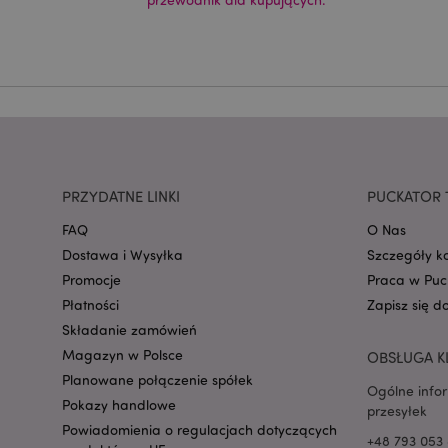
CookieScriptConse
mage-cache-storage
invalidation
form_key
PRZYDATNE LINKI
PUCKATOR 
FAQ
O Nas
PHPSESSID
Dostawa i Wysyłka
Szczegóły k
Promocje
Praca w Puc
Płatności
Zapisz się d
Składanie zamówień
Magazyn w Polsce
OBSŁUGA K
Planowane połączenie spółek
Ogólne info
recently_viewed_pr
Pokazy handlowe
przesyłek
Powiadomienia o regulacjach dotyczących
+48 793 053 
mage-cache-storag