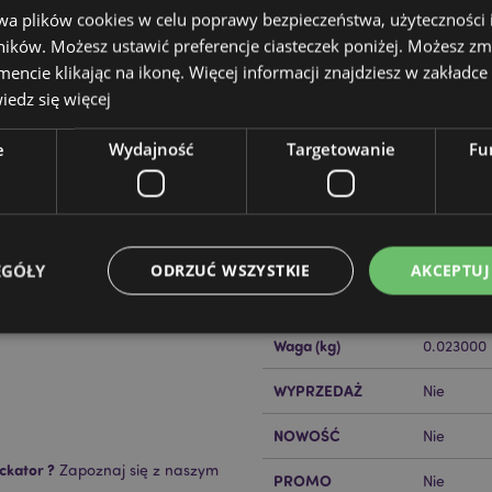
wa plików cookies w celu poprawy bezpieczeństwa, użyteczności
ików. Możesz ustawić preferencje ciasteczek poniżej. Możesz zm
cie klikając na ikonę. Więcej informacji znajdziesz w zakładce 
edz się więcej
e
Wydajność
Targetowanie
Fu
Cechy produktu
Więcej
Wymiary
Wysokość
informacji
 - Jednorożec
Kod Kreskowy EAN
50550715
EGÓŁY
ODRZUĆ WSZYSTKIE
AKCEPTUJ
erwony, żółty i fioletowy< /li>
Ilość w kartonie
288
Waga (kg)
0.023000
Niezbędne
Wydajność
Targetowanie
Funkcjonalność
WYPRZEDAŻ
Nie
ie pozwalają na sprawne funkcjonowanie strony. Należą do nich loginy klientów i zarz
NOWOŚĆ
Nie
Provider
/
Okres
Opis
ckator ?
Zapoznaj się z naszym
Domena
przechowywania
PROMO
Nie