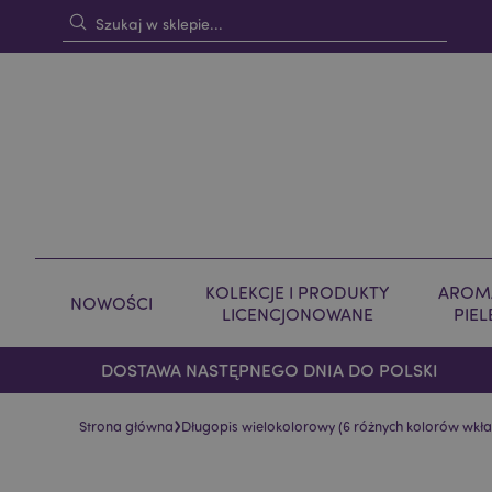
KOLEKCJE I PRODUKTY
AROMA
NOWOŚCI
LICENCJONOWANE
PIE
DOSTAWA NASTĘPNEGO DNIA DO POLSKI
›
Strona główna
Długopis wielokolorowy (6 różnych kolorów wkł
Skip
Skip
to
to