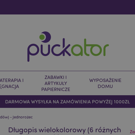
ZABAWKI I
TERAPIA I
WYPOSAŻENIE
ARTYKUŁY
LĘGNACJA
DOMU
PAPIERNICZE
DARMOWA WYSYŁKA NA ZAMÓWIENIA POWYŻEJ 1000ZŁ
adów) - Jednorożec
Długopis wielokolorowy (6 różnych
Za