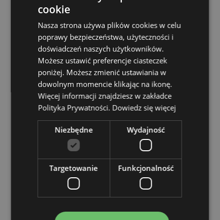
Materiał:
tworzywo sztuczne (ABS)
cookie
Kolory atramentu:
do oceny
Nasza strona używa plików cookies w celu
CE /UKCA Oznaczone:
Tak
poprawy bezpieczeństwa, użyteczności i
Nie nadaje się dla:
0–3 lat
doświadczeń naszych użytkowników.
EN71:
Możesz ustawić preferencje ciasteczek
Tak< /li>
poniżej. Możesz zmienić ustawiania w
Ink Colours:
Black, Blue, Red, Green, Orange, Yellow,
dowolnym momencie klikając na ikonę.
Pink, Purple
Więcej informacji znajdziesz w zakładce
Zasoby dotyczące produktów:
Polityka Prywatności.
Dowiedz się więcej
Chcesz wiedzieć więcej na temat zakupów w Puckator
Niezbędne
Wydajność
?
Zapoznaj się z naszym
przewodnik dla kupujących.
Cechy produktu
Targetowanie
Funkcjonalność
Więcej
Wysokość 15.5cm Szerokość 3cm Głębokość 2cm
informacji
5055071507465
720
0.029000