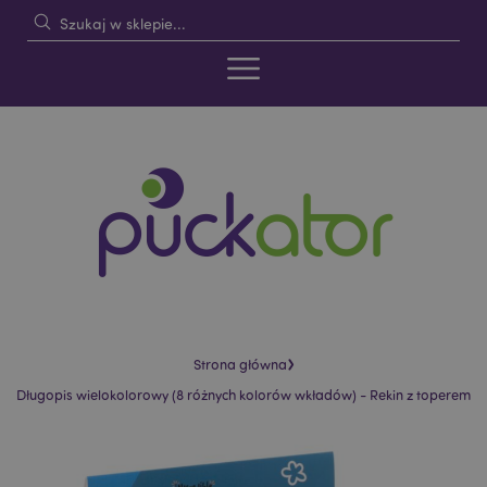
›
Strona główna
Długopis wielokolorowy (8 różnych kolorów wkładów) - Rekin z toperem
Skip
Skip
to
to
the
the