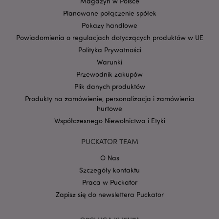
Magazyn w Polsce
Planowane połączenie spółek
Pokazy handlowe
Powiadomienia o regulacjach dotyczących produktów w UE
Polityka Prywatności
Warunki
Przewodnik zakupów
Google
mage-cache-storage-section-
Adobe Inc.
Privacy Policy
Plik danych produktów
invalidation
www.puckator.pl
Produkty na zamówienie, personalizacja i zamówienia
hurtowe
Współczesnego Niewolnictwa i Etyki
PUCKATOR TEAM
form_key
1 
Adobe Inc.
O Nas
.www.puckator.pl
Szczegóły kontaktu
Praca w Puckator
Zapisz się do newslettera Puckator