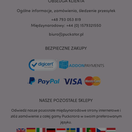
PHPSESSID
OBSŁUGA KLIENTA
1 
PHP.net
.www.puckator.pl
Ogólne informacje, zamówienia, śledzenie przesyłek
+48 793 053 819
Międzynarodowy: +44 (0) 1579321550
biuro@puckator.pl
BEZPIECZNE ZAKUPY
NASZE POZOSTAŁE SKLEPY
Odwiedź nasze pozostałe międzynarodowe strony internetowe i
złóż zamówienie z całej gamy Puckotora w swoim preferowanym
recently_viewed_product
Adobe Inc.
www.puckator.pl
języku.