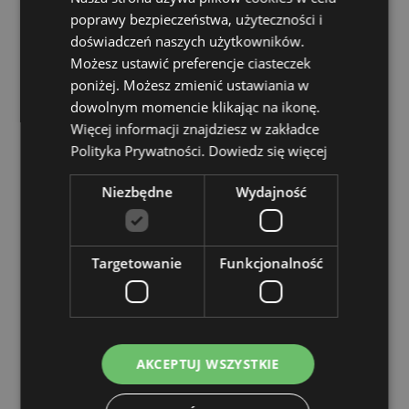
Nieodpowiednie dla:
0 - 3 Lat
poprawy bezpieczeństwa, użyteczności i
EN71:
Tak
doświadczeń naszych użytkowników.
Możesz ustawić preferencje ciasteczek
Zasoby dotyczące produktów:
poniżej. Możesz zmienić ustawiania w
Chcesz wiedzieć więcej na temat zakupów w Puckator
dowolnym momencie klikając na ikonę.
?
Zapoznaj się z naszym
przewodnik dla kupujących.
Więcej informacji znajdziesz w zakładce
Polityka Prywatności.
Dowiedz się więcej
Cechy produktu
Niezbędne
Wydajność
Więcej
Wysokość 14cm Szerokość 1.5cm Głębokość 2cm
informacji
5055071779893
720
Targetowanie
Funkcjonalność
0.018000
Nie
Nie
Nie
AKCEPTUJ WSZYSTKIE
Zooniverse