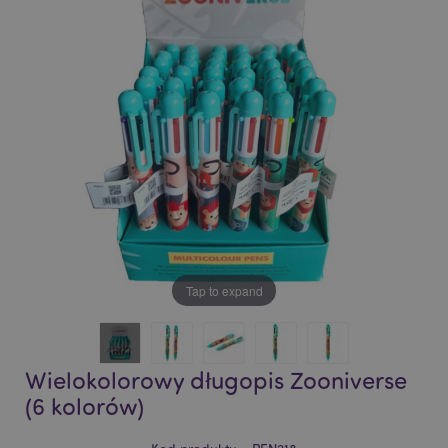
of
of
the
the
images
images
gallery
gallery
Tap to expand
Wielokolorowy długopis Zooniverse
(6 kolorów)