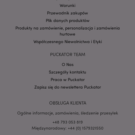
Warunki
Przewodnik zakupów
Plik danych produktów
Produkty na zamówienie, personalizacja i zamówienia
Google
hurtowe
mage-cache-storage-section-
Adobe Inc.
Privacy Policy
invalidation
www.puckator.pl
Współczesnego Niewolnictwa i Etyki
PUCKATOR TEAM
O Nas
Szczegóły kontaktu
form_key
1 
Adobe Inc.
Praca w Puckator
.www.puckator.pl
Zapisz się do newslettera Puckator
OBSŁUGA KLIENTA
Ogólne informacje, zamówienia, śledzenie przesyłek
PHPSESSID
1 
PHP.net
+48 793 053 819
.www.puckator.pl
Międzynarodowy: +44 (0) 1579321550