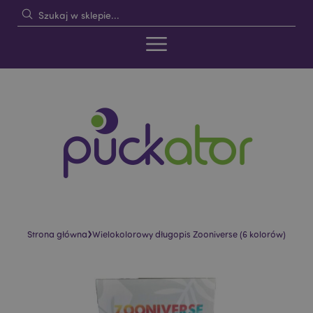
›
Strona główna
Wielokolorowy długopis Zooniverse (6 kolorów)
Skip
Skip
to
to
the
the
end
beginning