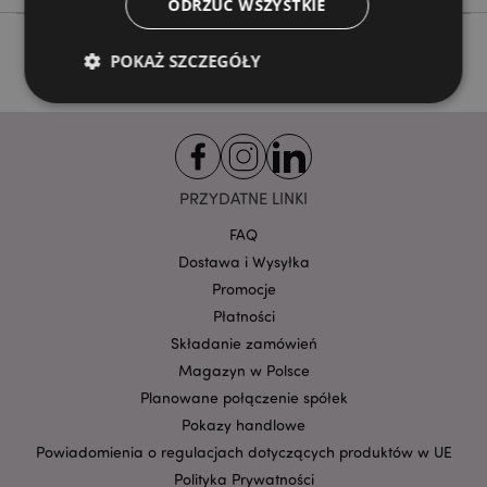
ODRZUĆ WSZYSTKIE
POKAŻ SZCZEGÓŁY
Niezbędne
Wydajność
Targetowanie
Funkcjonalność
PRZYDATNE LINKI
Niezbędne pliki cookie pozwalają na sprawne
FAQ
funkcjonowanie strony. Należą do nich loginy
klientów i zarządzanie kontami.
Dostawa i Wysyłka
Provider
/
Promocje
Nazwa
Domena
prze
Płatności
CookieScriptConsent
1
CookieScript
Składanie zamówień
.puckator.pl
Magazyn w Polsce
Planowane połączenie spółek
Pokazy handlowe
Powiadomienia o regulacjach dotyczących produktów w UE
Polityka Prywatności