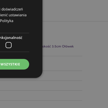
 i doświadczeń
ienić ustawiania
Polityka
nkcjonalność
20cm Szerokość 3.5cm Głębokość 3.5cm Ołówek
9273
 WSZYSTKIE
ądzanie kontami.