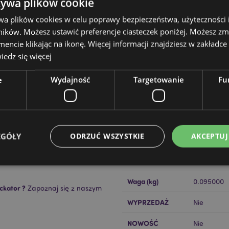
żywa plików cookie
wa plików cookies w celu poprawy bezpieczeństwa, użyteczności
ików. Możesz ustawić preferencje ciasteczek poniżej. Możesz zm
cie klikając na ikonę. Więcej informacji znajdziesz w zakładce 
edz się więcej
Cechy produktu
e
Wydajność
Targetowanie
Fu
Więcej
Wymiary
Wysokość 
informacji
vest
17.5cm
Kod Kreskowy
505507179
EGÓŁY
ODRZUĆ WSZYSTKIE
AKCEPTUJ
EAN
een
Ilość w kartonie
240
Waga (kg)
0.095000
Niezbędne
Wydajność
Targetowanie
Funkcjonalność
ckator ?
Zapoznaj się z naszym
WYPRZEDAŻ
Nie
ie pozwalają na sprawne funkcjonowanie strony. Należą do nich loginy klientów i zarz
Provider
/
Okres
NOWOŚĆ
Nie
Opis
Domena
przechowywania