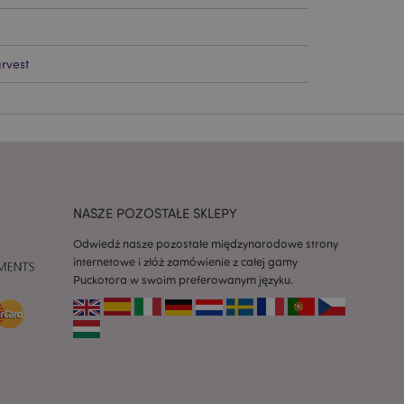
ywany przez usługę
zapamiętywania
h zgody użytkownika
rvest
 konieczne, aby baner
m działał
ywany w celu
nia treści w
y ładowały się
ywany w celu
nia treści w
y ładowały się
NASZE POZOSTAŁE SKLEPY
z aplikacje oparte
Odwiedź nasze pozostałe międzynarodowe strony
dentyfikator
internetowe i złóż zamówienie z całej gamy
a używany do
Puckotora w swoim preferowanym języku.
 użytkownika.
enerowana losowo,
być specyficzny dla
ykładem jest
zalogowanego
ronami.
atory produktów
 produktów w celu