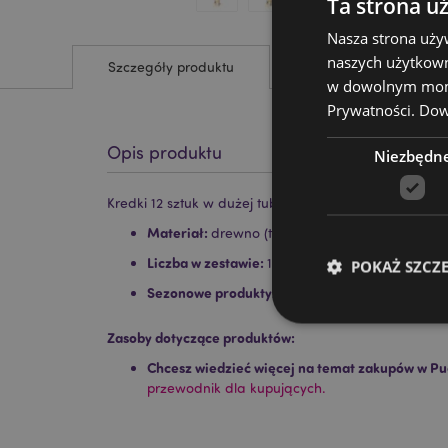
Ta strona u
Nasza strona uży
naszych użytkown
Szczegóły produktu
w dowolnym momen
Prywatności.
Dowi
Opis produktu
Niezbędn
Kredki 12 sztuk w dużej tubie z motywem Autumn Har
Materiał:
drewno (topola) i karton
Liczba w zestawie:
12 ołówków - różne kolory
POKAŻ SZCZ
Sezonowe produkty/okazje świąteczne:
Hallow
Zasoby dotyczące produktów:
Chcesz wiedzieć więcej na temat zakupów w Pu
przewodnik dla kupujących.
Niezbędne pliki cook
Nazwa