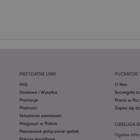
CookieScriptConse
mage-cache-storage
invalidation
form_key
PRZYDATNE LINKI
PUCKATOR 
FAQ
O Nas
PHPSESSID
Dostawa i Wysyłka
Szczegóły k
Promocje
Praca w Puc
Płatności
Zapisz się d
Składanie zamówień
Magazyn w Polsce
OBSŁUGA K
recently_viewed_pr
Planowane połączenie spółek
Ogólne info
Pokazy handlowe