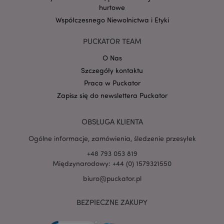
hurtowe
Współczesnego Niewolnictwa i Etyki
Google
mage-cache-storage-section-
Adobe Inc.
Privacy Policy
invalidation
www.puckator.pl
PUCKATOR TEAM
O Nas
Szczegóły kontaktu
Praca w Puckator
Zapisz się do newslettera Puckator
form_key
1 
Adobe Inc.
.www.puckator.pl
OBSŁUGA KLIENTA
Ogólne informacje, zamówienia, śledzenie przesyłek
+48 793 053 819
Międzynarodowy: +44 (0) 1579321550
PHPSESSID
1 
PHP.net
biuro@puckator.pl
.www.puckator.pl
BEZPIECZNE ZAKUPY