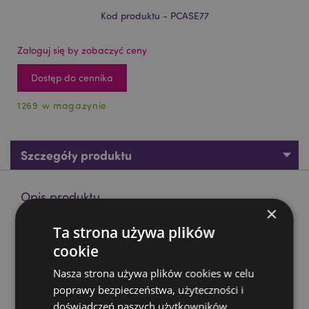
Kod produktu - PCASE77
Zaloguj się by zobaczyć ceny
Dostęp do cennika
1269 w magazynie
Szczegóły produktu
Opis produktu
×
Ta strona używa plików
Piórnik silikonowy - Tygrys
cookie
Materiał:
silikon z metalowym zamkiem
Nasza strona używa plików cookies w celu
Zasoby dotyczące produktów:
poprawy bezpieczeństwa, użyteczności i
Chcesz wiedzieć więcej na temat zakupów w Puckator
doświadczeń naszych użytkowników.