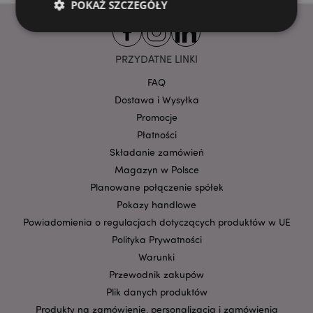
POKAŻ SZCZEGÓŁY
PRZYDATNE LINKI
Niezbędne
Wydajność
Targetowanie
Funkcjonalność
FAQ
Dostawa i Wysyłka
Niezbędne pliki cookie pozwalają na sprawne
Promocje
funkcjonowanie strony. Należą do nich loginy
klientów i zarządzanie kontami.
Płatności
Provider
/
Składanie zamówień
Nazwa
Domena
prze
Magazyn w Polsce
CookieScriptConsent
1
CookieScript
Planowane połączenie spółek
.puckator.pl
Pokazy handlowe
Powiadomienia o regulacjach dotyczących produktów w UE
Polityka Prywatności
Warunki
Przewodnik zakupów
Plik danych produktów
Produkty na zamówienie, personalizacja i zamówienia