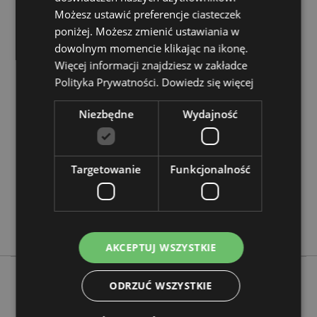
?
Zapoznaj się z naszym
przewodnik dla kupujących.
Możesz ustawić preferencje ciasteczek
poniżej. Możesz zmienić ustawiania w
dowolnym momencie klikając na ikonę.
Cechy produktu
Więcej informacji znajdziesz w zakładce
Więcej
Wysokość 12.5-20cm Szerokość 6cm Głębokość
Polityka Prywatności.
Dowiedz się więcej
informacji
6cm
5055071794452
Niezbędne
Wydajność
96
0.141000
Tak
Targetowanie
Funkcjonalność
Nie
Nie
Adoramals
AKCEPTUJ WSZYSTKIE
ODRZUĆ WSZYSTKIE