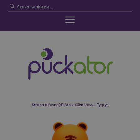
›
Strona główna
Piórnik silikonowy - Tygrys
Skip
Skip
to
to
the
the
end
beginning