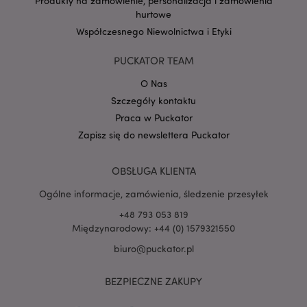
Produkty na zamówienie, personalizacja i zamówienia
hurtowe
Współczesnego Niewolnictwa i Etyki
Google
mage-cache-storage-section-
Adobe Inc.
Privacy Policy
invalidation
www.puckator.pl
PUCKATOR TEAM
O Nas
Szczegóły kontaktu
Praca w Puckator
Zapisz się do newslettera Puckator
form_key
1 
Adobe Inc.
.www.puckator.pl
OBSŁUGA KLIENTA
Ogólne informacje, zamówienia, śledzenie przesyłek
+48 793 053 819
Międzynarodowy: +44 (0) 1579321550
PHPSESSID
1 
PHP.net
biuro@puckator.pl
.www.puckator.pl
BEZPIECZNE ZAKUPY