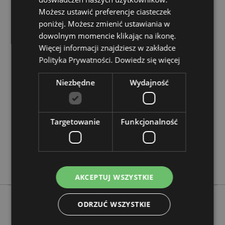
Chcesz wiedzieć więcej na temat zakupów w Puckator
Możesz ustawić preferencje ciasteczek
?
Zapoznaj się z naszym
przewodnik dla kupujących.
poniżej. Możesz zmienić ustawiania w
dowolnym momencie klikając na ikonę.
Więcej informacji znajdziesz w zakładce
Cechy produktu
Polityka Prywatności.
Dowiedz się więcej
Więcej
Wysokość 6cm Szerokość 5.5cm Głębokość 19cm
informacji
5055071512353
Niezbędne
Wydajność
96
0.105000
Targetowanie
Funkcjonalność
Nie
Nie
Nie
Adoramals
AKCEPTUJ WSZYSTKIE
ODRZUĆ WSZYSTKIE