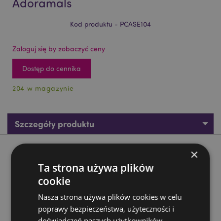
Adoramals
Kod produktu - PCASE104
Zaloguj się by zobaczyć ceny
Dostęp do cennika
204 w magazynie
Szczegóły produktu
×
Opis produktu
Ta strona używa plików
cookie
Piórnik silikonowy - Kotek Smudge - Adoramals
Materiał:
silikon z metalowym zamkiem
Nasza strona używa plików cookies w celu
poprawy bezpieczeństwa, użyteczności i
Zasoby dotyczące produktów:
doświadczeń naszych użytkowników.