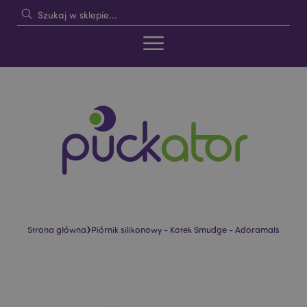
›
Strona główna
Piórnik silikonowy - Kotek Smudge - Adoramals
Skip
Skip
to
to
the
the
end
beginning