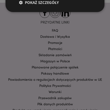
POKAŻ SZCZEGÓŁY
PRZYDATNE LINKI
Niezbędne
Wydajność
Targetowanie
Funkcjonalność
FAQ
Dostawa i Wysyłka
Niezbędne pliki cookie pozwalają na sprawne
funkcjonowanie strony. Należą do nich loginy
Promocje
klientów i zarządzanie kontami.
Płatności
Provider
/
Składanie zamówień
Nazwa
Domena
prze
Magazyn w Polsce
CookieScriptConsent
1
CookieScript
Planowane połączenie spółek
.puckator.pl
Pokazy handlowe
Powiadomienia o regulacjach dotyczących produktów w UE
Polityka Prywatności
Warunki
Przewodnik zakupów
Plik danych produktów