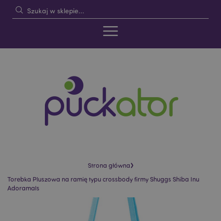
›
Strona główna
Torebka Pluszowa na ramię typu crossbody firmy Shuggs Shiba Inu
Adoramals
Skip
Skip
to
to