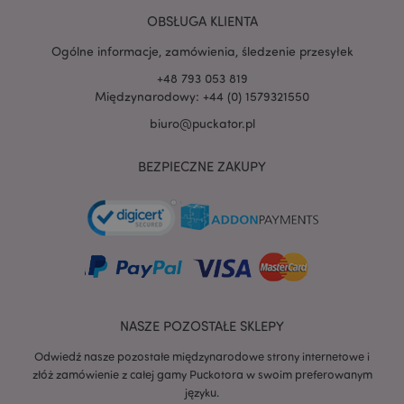
PHPSESSID
1 
PHP.net
OBSŁUGA KLIENTA
.www.puckator.pl
Ogólne informacje, zamówienia, śledzenie przesyłek
+48 793 053 819
Międzynarodowy: +44 (0) 1579321550
biuro@puckator.pl
BEZPIECZNE ZAKUPY
NASZE POZOSTAŁE SKLEPY
Odwiedź nasze pozostałe międzynarodowe strony internetowe i
recently_viewed_product
Adobe Inc.
złóż zamówienie z całej gamy Puckotora w swoim preferowanym
www.puckator.pl
języku.