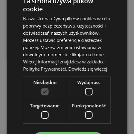
Ta strona używa plików
cookie
Materiał:
poliester (torba i pasek), polipropylen
(zamek i regulacja paska)
Nasza strona używa plików cookies w celu
tak
poprawy bezpieczeństwa, użyteczności i
Nadaje się do wybielania:
Nie
doświadczeń naszych użytkowników.
Możesz ustawić preferencje ciasteczek
Nadaje się do suszenia w suszarce bębnowej:
Nie
poniżej. Możesz zmienić ustawiania w
Nadaje się do prasowania:
Nie
dowolnym momencie klikając na ikonę.
Więcej informacji znajdziesz w zakładce
Zasoby dotyczące produktów:
Polityka Prywatności.
Dowiedz się więcej
Chcesz wiedzieć więcej na temat zakupów w Puckator
?
Zapoznaj się z naszym
przewodnik dla kupujących.
Niezbędne
Wydajność
Cechy produktu
Targetowanie
Funkcjonalność
Więcej
Wysokość 16cm Szerokość 19cm Głębokość 6cm
informacji
5055071507755
144
0.084000