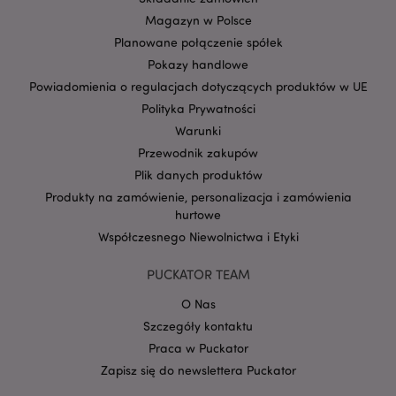
Magazyn w Polsce
Planowane połączenie spółek
Pokazy handlowe
Powiadomienia o regulacjach dotyczących produktów w UE
Polityka Prywatności
Warunki
Google
Przewodnik zakupów
mage-cache-storage-section-
Adobe Inc.
Privacy Policy
invalidation
www.puckator.pl
Plik danych produktów
Produkty na zamówienie, personalizacja i zamówienia
hurtowe
Współczesnego Niewolnictwa i Etyki
PUCKATOR TEAM
form_key
1 
Adobe Inc.
.www.puckator.pl
O Nas
Szczegóły kontaktu
Praca w Puckator
Zapisz się do newslettera Puckator