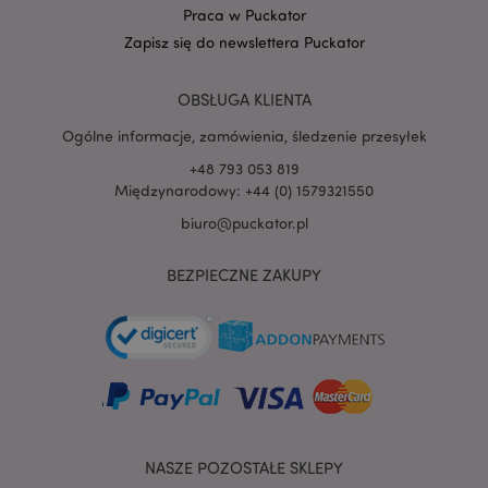
Praca w Puckator
Zapisz się do newslettera Puckator
OBSŁUGA KLIENTA
Ogólne informacje, zamówienia, śledzenie przesyłek
+48 793 053 819
Międzynarodowy: +44 (0) 1579321550
biuro@puckator.pl
recently_viewed_product
Adobe Inc.
www.puckator.pl
BEZPIECZNE ZAKUPY
mage-cache-storage
Adobe Inc.
www.puckator.pl
NASZE POZOSTAŁE SKLEPY