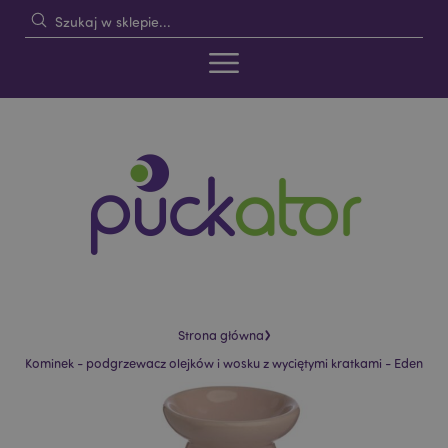
›
Strona główna
Kominek - podgrzewacz olejków i wosku z wyciętymi kratkami - Eden
Skip
Skip
to
to
the
the