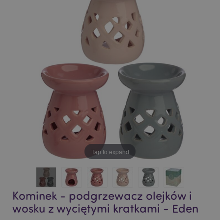
end
beginning
of
of
the
the
images
images
gallery
gallery
Tap to expand
Kominek - podgrzewacz olejków i
wosku z wyciętymi kratkami - Eden