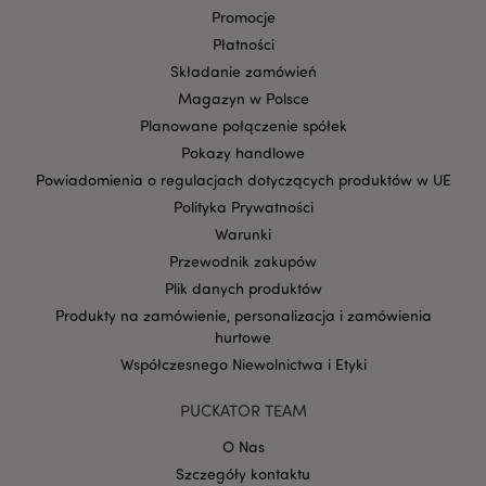
invalidation
www.puckator.pl
Promocje
Płatności
Składanie zamówień
Magazyn w Polsce
Planowane połączenie spółek
form_key
1 
Adobe Inc.
Pokazy handlowe
.www.puckator.pl
Powiadomienia o regulacjach dotyczących produktów w UE
Polityka Prywatności
Warunki
Przewodnik zakupów
Plik danych produktów
PHPSESSID
1 
PHP.net
.www.puckator.pl
Produkty na zamówienie, personalizacja i zamówienia
hurtowe
Współczesnego Niewolnictwa i Etyki
PUCKATOR TEAM
O Nas
Szczegóły kontaktu