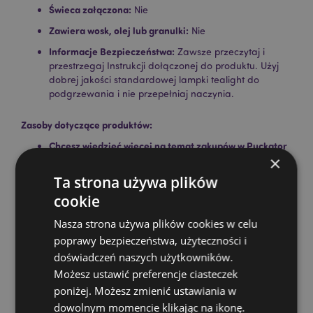
Świeca załączona:
Nie
Zawiera wosk, olej lub granulki:
Nie
Informacje Bezpieczeństwa:
Zawsze przeczytaj i
przestrzegaj Instrukcji dołączonej do produktu. Użyj
dobrej jakości standardowej lampki tealight do
podgrzewania i nie przepełniaj naczynia.
Zasoby dotyczące produktów:
Chcesz wiedzieć więcej na temat zakupów w Puckator
×
?
Zapoznaj się z naszym
przewodnik dla kupujących.
Ta strona używa plików
cookie
Cechy produktu
Nasza strona używa plików cookies w celu
Więcej
Wysokość 12cm Szerokość 9.5cm Głębokość
informacji
poprawy bezpieczeństwa, użyteczności i
9.5cm
doświadczeń naszych użytkowników.
5055071762161
Możesz ustawić preferencje ciasteczek
36
poniżej. Możesz zmienić ustawiania w
0.386000
dowolnym momencie klikając na ikonę.