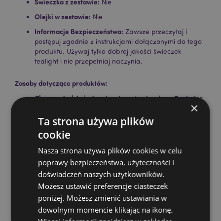
Świeczka z zestawie:
Nie
Olejki w zestawie:
Nie
Informacje Bezpieczeństwa:
Zawsze przeczytaj i
postępuj zgodnie z instrukcjami dołączonymi do tego
produktu. Używaj tylko dobrej jakości świeczek
tealight i nie przepełniaj naczynia.
Zasoby dotyczące produktów:
Chcesz wiedzieć więcej na temat zakupów w Puckator
×
?
Zapoznaj się z naszym
przewodnik dla kupujących.
Ta strona używa plików
cookie
Cechy produktu
Nasza strona używa plików cookies w celu
Więcej
Wysokość 8cm Szerokość 7cm Głębokość 7cm
poprawy bezpieczeństwa, użyteczności i
informacji
5055071701382
doświadczeń naszych użytkowników.
120
Możesz ustawić preferencje ciasteczek
0.158000
poniżej. Możesz zmienić ustawiania w
Nie
dowolnym momencie klikając na ikonę.
Nie