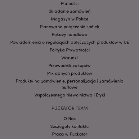
Płatności
Składanie zamówień
Magazyn w Polsce
Planowane połączenie spółek
Pokazy handlowe
form_key
1 
Adobe Inc.
.www.puckator.pl
Powiadomienia o regulacjach dotyczących produktów w UE
Polityka Prywatności
Warunki
Przewodnik zakupów
Plik danych produktów
PHPSESSID
1 
PHP.net
Produkty na zamówienie, personalizacja i zamówienia
.www.puckator.pl
hurtowe
Współczesnego Niewolnictwa i Etyki
PUCKATOR TEAM
O Nas
Szczegóły kontaktu
Praca w Puckator