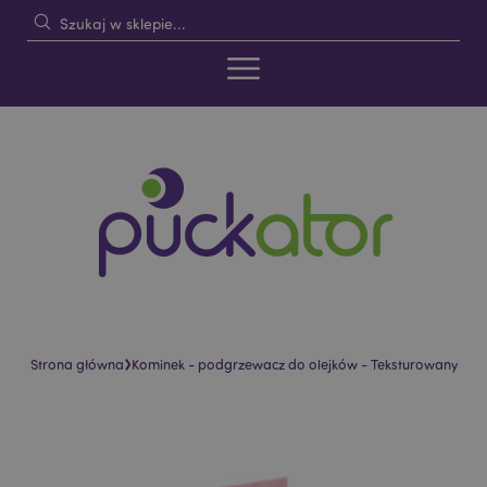
›
Strona główna
Kominek - podgrzewacz do olejków - Teksturowany
Skip
Skip
to
to
the
the
end
beginning