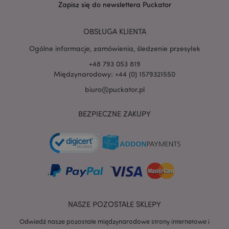
Zapisz się do newslettera Puckator
OBSŁUGA KLIENTA
Ogólne informacje, zamówienia, śledzenie przesyłek
+48 793 053 819
Międzynarodowy: +44 (0) 1579321550
biuro@puckator.pl
recently_viewed_product
Adobe Inc.
www.puckator.pl
BEZPIECZNE ZAKUPY
mage-cache-storage
Adobe Inc.
www.puckator.pl
NASZE POZOSTAŁE SKLEPY
Odwiedź nasze pozostałe międzynarodowe strony internetowe i