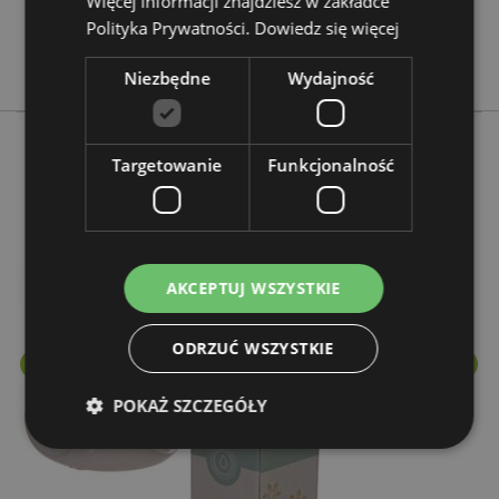
Więcej informacji znajdziesz w zakładce
Polityka Prywatności.
Dowiedz się więcej
Nie
Eden
Niezbędne
Wydajność
Targetowanie
Funkcjonalność
Więcej z tego kategorii
AKCEPTUJ WSZYSTKIE
ODRZUĆ WSZYSTKIE
POKAŻ SZCZEGÓŁY
Niezbędne
Wydajność
Targetowanie