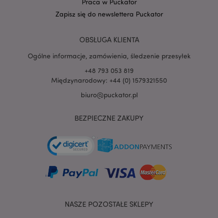
Praca w Puckator
Zapisz się do newslettera Puckator
OBSŁUGA KLIENTA
Ogólne informacje, zamówienia, śledzenie przesyłek
+48 793 053 819
Międzynarodowy: +44 (0) 1579321550
biuro@puckator.pl
recently_viewed_product
Adobe Inc.
www.puckator.pl
BEZPIECZNE ZAKUPY
mage-cache-storage
Adobe Inc.
www.puckator.pl
NASZE POZOSTAŁE SKLEPY