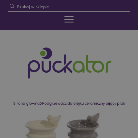
›
Strona główna
Podgrzewacz do olejku ceramiczny pijący ptak
Skip
Skip
to
to
the
the
end
beginning