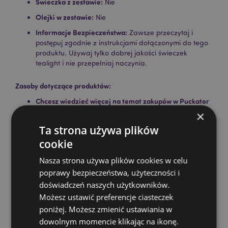
Świeczka z zestawie:
Nie
Olejki w zestawie:
Nie
Informacje Bezpieczeństwa:
Zawsze przeczytaj i
postępuj zgodnie z instrukcjami dołączonymi do tego
produktu. Używaj tylko dobrej jakości świeczek
tealight i nie przepełniaj naczynia.
Zasoby dotyczące produktów:
Chcesz wiedzieć więcej na temat zakupów w Puckator
?
Zapoznaj się z naszym
przewodnik dla kupujących.
×
Ta strona używa plików
cookie
Cechy produktu
Więcej
Całkowita Wysokość 14cm Szerokość 9cm
Nasza strona używa plików cookies w celu
informacji
Głębokość 8cm
poprawy bezpieczeństwa, użyteczności i
5055071686955
doświadczeń naszych użytkowników.
Możesz ustawić preferencje ciasteczek
36
poniżej. Możesz zmienić ustawiania w
0.331000
dowolnym momencie klikając na ikonę.
Tak