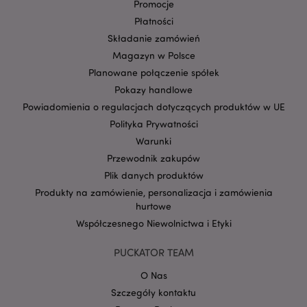
Promocje
Płatności
Składanie zamówień
Magazyn w Polsce
Planowane połączenie spółek
form_key
1 
Adobe Inc.
Pokazy handlowe
.www.puckator.pl
Powiadomienia o regulacjach dotyczących produktów w UE
Polityka Prywatności
Warunki
Przewodnik zakupów
Plik danych produktów
PHPSESSID
1 
PHP.net
.www.puckator.pl
Produkty na zamówienie, personalizacja i zamówienia
hurtowe
Współczesnego Niewolnictwa i Etyki
PUCKATOR TEAM
O Nas
Szczegóły kontaktu