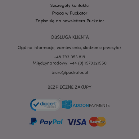
Szczegóły kontaktu
Praca w Puckator
Zapisz się do newslettera Puckator
OBSŁUGA KLIENTA
Ogólne informacje, zamówienia, śledzenie przesyłek
+48 793 053 819
Międzynarodowy: +44 (0) 1579321550
recently_viewed_product
Adobe Inc.
biuro@puckator.pl
www.puckator.pl
BEZPIECZNE ZAKUPY
mage-cache-storage
Adobe Inc.
www.puckator.pl