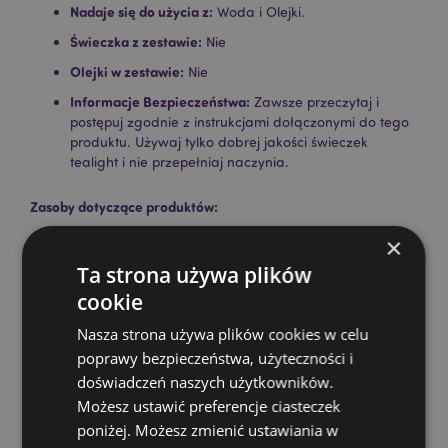
Nadaje się do użycia z:
Woda i Olejki.
Świeczka z zestawie:
Nie
Olejki w zestawie:
Nie
Informacje Bezpieczeństwa:
Zawsze przeczytaj i
postępuj zgodnie z instrukcjami dołączonymi do tego
produktu. Używaj tylko dobrej jakości świeczek
tealight i nie przepełniaj naczynia.
Zasoby dotyczące produktów:
Chcesz wiedzieć więcej na temat zakupów w Puckator
×
?
Zapoznaj się z naszym
przewodnik dla kupujących.
Ta strona używa plików
cookie
Cechy produktu
Nasza strona używa plików cookies w celu
Więcej
Wysokość 12cm Szerokość 14.5cm Głębokość
poprawy bezpieczeństwa, użyteczności i
informacji
8.5cm
doświadczeń naszych użytkowników.
5055071681530
Możesz ustawić preferencje ciasteczek
24
poniżej. Możesz zmienić ustawiania w