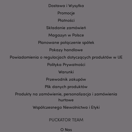
mage-cache-storage-section-
Adobe Inc.
Privacy Policy
invalidation
www.puckator.pl
Dostawa i Wysyłka
Promocje
Płatności
Składanie zamówień
Magazyn w Polsce
form_key
1 
Planowane połączenie spółek
Adobe Inc.
.www.puckator.pl
Pokazy handlowe
Powiadomienia o regulacjach dotyczących produktów w UE
Polityka Prywatności
Warunki
Przewodnik zakupów
PHPSESSID
1 
PHP.net
Plik danych produktów
.www.puckator.pl
Produkty na zamówienie, personalizacja i zamówienia
hurtowe
Współczesnego Niewolnictwa i Etyki
PUCKATOR TEAM
O Nas