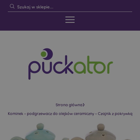
›
Strona główna
Kominek - podgrzewacz do olejków ceramiczny - Czajnik z pokrywką
Skip
Skip
to
to
the
the