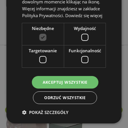
0.503000
dowolnym momencie klikając na ikonę.
Więcej informacji znajdziesz w zakładce
Nie
Polityka Prywatności.
Dowiedz się więcej
Nie
Nie
Niezbędne
Wydajność
Eden
Targetowanie
Funkcjonalność
Więcej z tego kategorii
AKCEPTUJ WSZYSTKIE
ODRZUĆ WSZYSTKIE
POKAŻ SZCZEGÓŁY