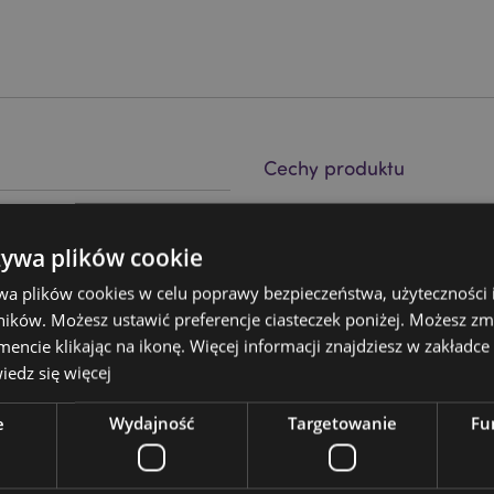
Cechy produktu
Więcej
Wymiary
Wysokość 
informacji
nym kształcie
żywa plików cookie
Kod Kreskowy EAN
50550716
wa plików cookies w celu poprawy bezpieczeństwa, użyteczności
Ilość w kartonie
60
ików. Możesz ustawić preferencje ciasteczek poniżej. Możesz zm
cie klikając na ikonę. Więcej informacji znajdziesz w zakładce 
Waga (kg)
0.466000
edz się więcej
i postępuj zgodnie z
WYPRZEDAŻ
Nie
waj tylko dobrej jakości
e
Wydajność
Targetowanie
Fu
NOWOŚĆ
Nie
PROMO
Nie