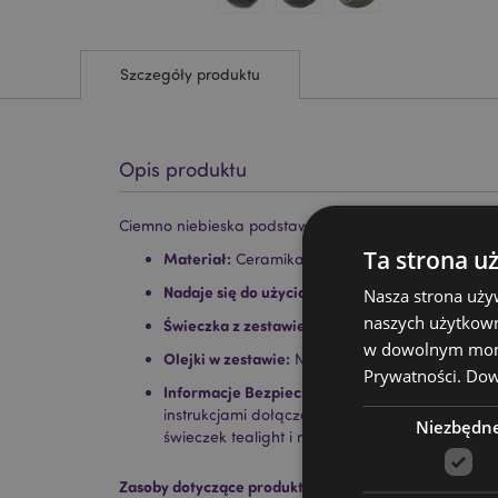
Szczegóły produktu
Opis produktu
Ciemno niebieska podstawka na świece o abstrakcyj
Ta strona u
Materiał:
Ceramika
Nadaje się do użycia z:
Woda i Olejki.
Nasza strona uży
naszych użytkown
Świeczka z zestawie:
Nie
w dowolnym momen
Olejki w zestawie:
Nie
Prywatności.
Dowi
Informacje Bezpieczeństwa:
Zawsze przeczytaj 
instrukcjami dołączonymi do tego produktu. Uży
Niezbędn
świeczek tealight i nie przepełniaj naczynia.
Zasoby dotyczące produktów: