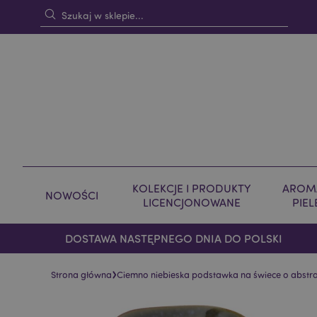
KOLEKCJE I PRODUKTY
AROMA
NOWOŚCI
LICENCJONOWANE
PIE
DOSTAWA NASTĘPNEGO DNIA DO POLSKI
›
Strona główna
Ciemno niebieska podstawka na świece o abstra
Skip
Skip
to
to