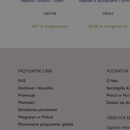
tak
olejków i wosku - Eden
olejków z wycięciami 7.5cm
OB115B
OB163
PHPSESSID
zynie
347 w magazynie
2600 w magazynie
recently_viewed_pr
PRZYDATNE LINKI
PUCKATOR 
mage-cache-storag
FAQ
O Nas
Dostawa i Wysyłka
Szczegóły k
recently_viewed_pr
Promocje
Praca w Puc
Płatności
Zapisz się d
recently_compared
Składanie zamówień
Magazyn w Polsce
OBSŁUGA K
recently_compared
Planowane połączenie spółek
Ogólne info