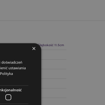
8.5cm Szerokość 12.5cm Głębokość 11.5cm
×
54411
 i doświadczeń
ienić ustawiania
Polityka
nkcjonalność