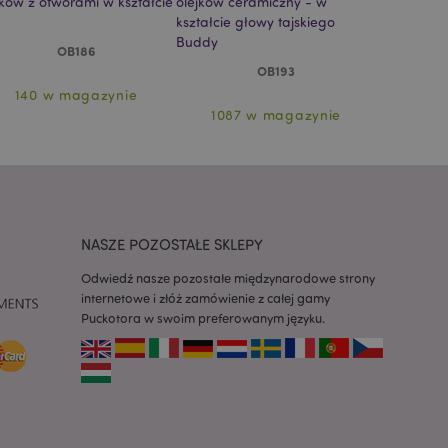
jków z otworami w kształcie
olejków ceramiczny - w
olejków ce
y ładowały się
kształcie głowy tajskiego
pokrywką
Buddy
z aplikacje oparte
OB186
dentyfikator
OB193
a używany do
 użytkownika.
140 w magazynie
1525
enerowana losowo,
1087 w magazynie
być specyficzny dla
ykładem jest
zalogowanego
ronami.
atory produktów
 produktów w celu
NASZE POZOSTAŁE SKLEPY
ywany w celu
nia treści w
y ładowały się
Odwiedź nasze pozostałe międzynarodowe strony
internetowe i złóż zamówienie z całej gamy
Puckotora w swoim preferowanym języku.
atory produktów
 produktów w celu
atory produktów
ch produktów.
atory produktów
nych produktów w
i.