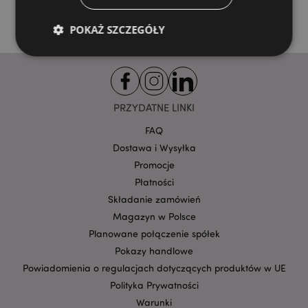
POKAŻ SZCZEGÓŁY
Niezbędne
Wydajność
Targetowanie
Funkcjonalność
PRZYDATNE LINKI
Niezbędne pliki cookie pozwalają na sprawne
FAQ
funkcjonowanie strony. Należą do nich loginy
Dostawa i Wysyłka
klientów i zarządzanie kontami.
Promocje
Provider
/
Nazwa
Płatności
Domena
prze
Składanie zamówień
CookieScriptConsent
1
CookieScript
.puckator.pl
Magazyn w Polsce
Planowane połączenie spółek
Pokazy handlowe
Powiadomienia o regulacjach dotyczących produktów w UE
Polityka Prywatności
Warunki