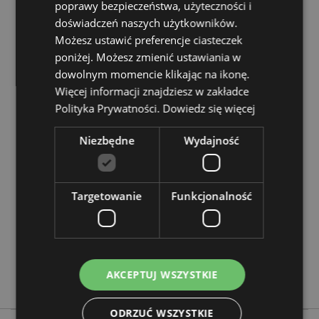
poprawy bezpieczeństwa, użyteczności i
Nadaje się do prasowania:
Nie
doświadczeń naszych użytkowników.
Zasoby dotyczące produktów:
Możesz ustawić preferencje ciasteczek
poniżej. Możesz zmienić ustawiania w
Chcesz wiedzieć więcej na temat zakupów w Puckator
dowolnym momencie klikając na ikonę.
?
Zapoznaj się z naszym
przewodnik dla kupujących.
Więcej informacji znajdziesz w zakładce
Polityka Prywatności.
Dowiedz się więcej
Cechy produktu
Niezbędne
Wydajność
Więcej
Wysokość 33cm Szerokość 40cm Głębokość 17cm
informacji
5055071799303
100
Targetowanie
Funkcjonalność
0.081000
Nie
Nie
Nie
AKCEPTUJ WSZYSTKIE
Autumn Harvest
ODRZUĆ WSZYSTKIE