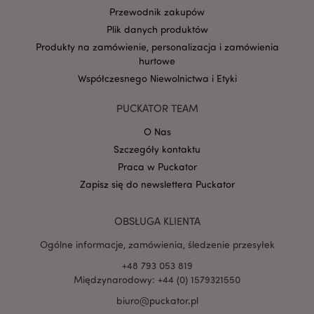
Przewodnik zakupów
Plik danych produktów
Produkty na zamówienie, personalizacja i zamówienia
Google
hurtowe
mage-cache-storage-section-
Adobe Inc.
Privacy Policy
Współczesnego Niewolnictwa i Etyki
invalidation
www.puckator.pl
PUCKATOR TEAM
O Nas
Szczegóły kontaktu
Praca w Puckator
form_key
1 
Adobe Inc.
.www.puckator.pl
Zapisz się do newslettera Puckator
OBSŁUGA KLIENTA
Ogólne informacje, zamówienia, śledzenie przesyłek
+48 793 053 819
PHPSESSID
1 
PHP.net
.www.puckator.pl
Międzynarodowy: +44 (0) 1579321550
biuro@puckator.pl