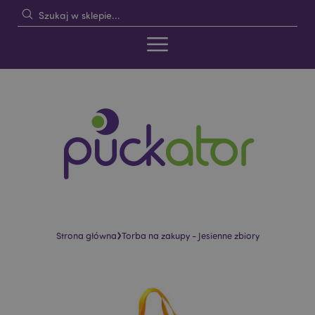
›
Strona główna
Torba na zakupy - Jesienne zbiory
Skip
Skip
to
to
the
the
end
beginning