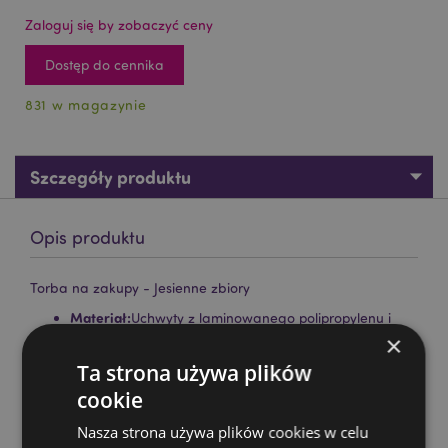
Zaloguj się by zobaczyć ceny
Dostęp do cennika
831 w magazynie
Szczegóły produktu
Opis produktu
Torba na zakupy - Jesienne zbiory
Materiał:
Uchwyty z laminowanego polipropylenu i
taśmy polipropylenowej
×
Wielokrotnego użytku:
Ta strona używa plików
Tak
cookie
Nadaje się do wybielania:
Nie
Nadaje się do suszenia w suszarce bębnowej:
Nie
Nasza strona używa plików cookies w celu