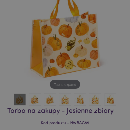
of
of
the
the
images
images
gallery
gallery
Tap to expand
Torba na zakupy - Jesienne zbiory
Kod produktu - NWBAG89