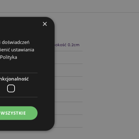
×
 i doświadczeń
 17.5cm Szerokość 2cm Głębokość 0.2cm
ienić ustawiania
Polityka
12377
nkcjonalność
 WSZYSTKIE