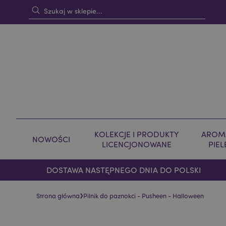
KOLEKCJE I PRODUKTY
AROMA
NOWOŚCI
LICENCJONOWANE
PIE
DOSTAWA NASTĘPNEGO DNIA DO POLSKI
›
Strona główna
Pilnik do paznokci - Pusheen - Halloween
Skip
Skip
to
to