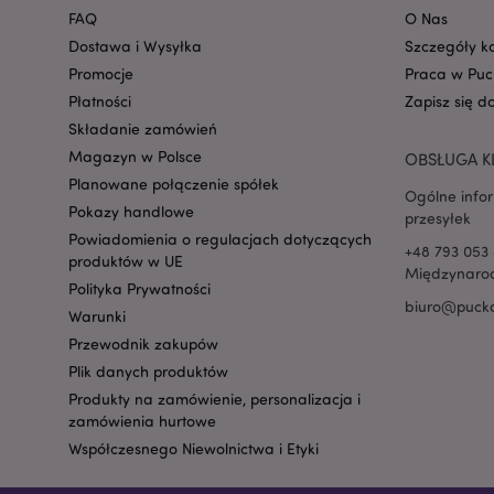
FAQ
O Nas
Dostawa i Wysyłka
Szczegóły k
recently_viewed_pr
Promocje
Praca w Puc
Płatności
Zapisz się d
Składanie zamówień
mage-cache-storag
Magazyn w Polsce
OBSŁUGA K
Planowane połączenie spółek
Ogólne info
recently_viewed_pr
Pokazy handlowe
przesyłek
Powiadomienia o regulacjach dotyczących
+48 793 053 
produktów w UE
recently_compared
Międzynarod
Polityka Prywatności
biuro@pucka
Warunki
recently_compared
Przewodnik zakupów
Plik danych produktów
mage-messages
Produkty na zamówienie, personalizacja i
zamówienia hurtowe
Współczesnego Niewolnictwa i Etyki
mage-cache-sessid