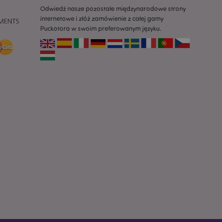
ykładem jest
zalogowanego
Odwiedź nasze pozostałe międzynarodowe strony
ronami.
internetowe i złóż zamówienie z całej gamy
Puckotora w swoim preferowanym języku.
atory produktów
 produktów w celu
ywany w celu
nia treści w
y ładowały się
atory produktów
 produktów w celu
atory produktów
ch produktów.
atory produktów
nych produktów w
i.
dach i inne
tlane
ak komunikat zgody
 komunikaty o
t usuwana z pliku
 jej kupującemu.
kie powoduje