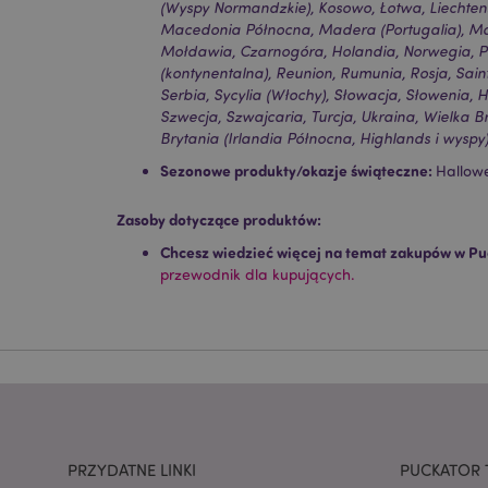
(Wyspy Normandzkie), Kosowo, Łotwa, Liechtens
Macedonia Północna, Madera (Portugalia), Mal
Mołdawia, Czarnogóra, Holandia, Norwegia, Po
Niezbędne pliki cook
(kontynentalna), Reunion, Rumunia, Rosja, Sain
Serbia, Sycylia (Włochy), Słowacja, Słowenia, H
Nazwa
Szwecja, Szwajcaria, Turcja, Ukraina, Wielka B
CookieScriptConse
Brytania (Irlandia Północna, Highlands i wyspy
Sezonowe produkty/okazje świąteczne:
Hallow
Zasoby dotyczące produktów:
mage-cache-storage
Chcesz wiedzieć więcej na temat zakupów w Pu
invalidation
przewodnik dla kupujących.
form_key
PHPSESSID
PRZYDATNE LINKI
PUCKATOR 