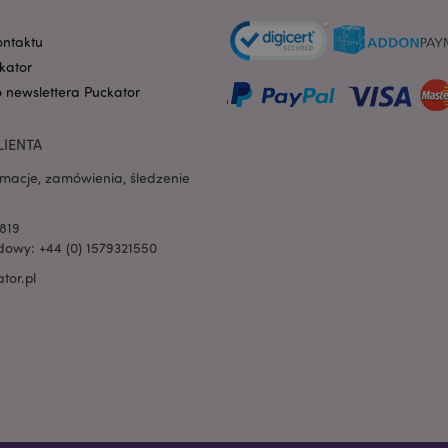
witryny, ale dobrym prz
utrzymywanie statusu 
użytkownika między st
ontaktu
oduct
1 dzień
Przechowuje identyfik
Adobe Inc.
kator
ostatnio przeglądanych
www.puckator.pl
ułatwienia nawigacji.
o newslettera Puckator
e
1 dzień
Ten plik cookie jest uż
Adobe Inc.
ułatwienia przechowywa
www.puckator.pl
LIENTA
przeglądarce, aby stron
szybciej.
rmacje, zamówienia, śledzenie
oduct_previous
1 dzień
Przechowuje identyfik
Adobe Inc.
ostatnio przeglądanych
www.puckator.pl
ułatwienia nawigacji.
819
_product
1 dzień
Przechowuje identyfik
Adobe Inc.
owy: +44 (0) 1579321550
ostatnio porównywany
www.puckator.pl
tor.pl
_product_previous
1 dzień
Przechowuje identyfik
Adobe Inc.
poprzednio porównywa
www.puckator.pl
celu ułatwienia nawigacj
1 dzień 16
Śledzi komunikaty o błę
Adobe Inc.
godzin
powiadomienia wyświe
www.puckator.pl
użytkownikowi, takie j
na pliki cookie i różne
błędach. Wiadomość jes
cookie po wyświetleniu
1 dzień
Wartość tego pliku coo
Adobe Inc.