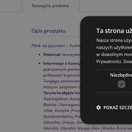
Szczegóły produktu
Ta strona u
Opis produktu
Nasza strona uży
Pilnik do paznokci - Pusheen - Halloween
naszych użytkown
w dowolnym momen
Materiał:
tworzywo EVA, polipropylen i papier
Prywatności.
Dowi
Informacje o licencji:
Ten produkt jest w pełni l
pokazanych poniżej. Jeśli znajdujesz się poza 
Niezbędn
próbować kupować tego produktu; jeśli to zrobi
Twojego zamówienia. Jeśli potrzebujesz więcej i
naszym zespołem obsługi klienta.
Terytoria objęte licencją:
Wyspy Alandzkie, Alba
Azerbejdżan, Azory (Portugalia), Baleary (Hiszp
Bośnia i Hercegowina, Bułgaria, Wyspy Kanaryjsk
POKAŻ SZCZ
Chile, Korsyka (Francja), Chorwacja, Cypr, Czech
(kontynentalna), Francja (kontynentalna), Guja
Gibraltar, Grecja, Gwadelupa, Guernsey (Wysp
Islandia, Irlandia, Wyspa Man (Wielka Brytania