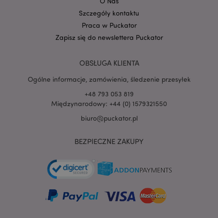
O Nas
Szczegóły kontaktu
Praca w Puckator
Zapisz się do newslettera Puckator
OBSŁUGA KLIENTA
Ogólne informacje, zamówienia, śledzenie przesyłek
+48 793 053 819
Międzynarodowy: +44 (0) 1579321550
recently_viewed_product
Adobe Inc.
biuro@puckator.pl
www.puckator.pl
BEZPIECZNE ZAKUPY
mage-cache-storage
Adobe Inc.
www.puckator.pl