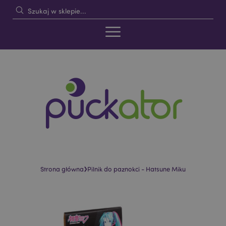
›
Strona główna
Pilnik do paznokci - Hatsune Miku
Skip
Skip
to
to
the
the
end
beginning