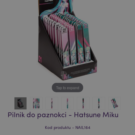
of
of
the
the
images
images
gallery
gallery
Tap to expand
Pilnik do paznokci - Hatsune Miku
Kod produktu - NAIL164