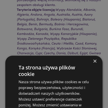
zespołem obsługi klienta.
Terytoria objęte licencją:
Wyspy Alandzkie, Albania,
Algieria, Andora, Angola, Australia, Austria, Azory
(Portugalia), Bahrajn, Baleary (Hiszpania), Białoruś,
Belgia, Benin, Bermudy, Bośnia i Hercegowina,
Botswana, Bułgaria, Burkina Faso, Burundi,
Kambodża, Kanada, Wyspy Kanaryjskie (Hiszpania),
Wyspy Zielonego Przylądka, Republika
Środkowoafrykańska, Ceuta i Melilla, Czad, Komory,
Kongo, Korsyka (Francja), Wybrzeże Kości Słoniowej,
Chorwacja, Cypr, Czechy, Dania, Dżibuti, Egipt, Gwinea
Równikowa, Erytrea, Estonia, Etiopia, Finlandia
×
(kontynentalna), Francja (kontynentalna), Gujana
Ta strona używa plików
Francuska, Gabon, Gambia, Niemcy, Ghana, Gibraltar,
Grecja, Gwadelupa, Guernsey (Wyspy Normandzkie),
cookie
Gwinea, Gwinea Bissau, Watykan, Węgry, Islandia,
Nasza strona używa plików cookies w celu
Iran, Irak, Irlandia, Wyspa Man (Wielka Brytania),
Włochy (kontynentalne), Jersey (Wyspy Normandzkie),
poprawy bezpieczeństwa, użyteczności i
Jordania, Kenia, Kuwejt, Łotwa, Liban, Lesotho, Liberia,
doświadczeń naszych użytkowników.
Libia, Liechtenstein, Litwa, Luksemburg, Macedonia
Możesz ustawić preferencje ciasteczek
Północna, Madagaskar, Madera (Portugalia), Malawi,
poniżej. Możesz zmienić ustawiania w
Mali, Malta, Martynika, Mauretania, Mauritius,