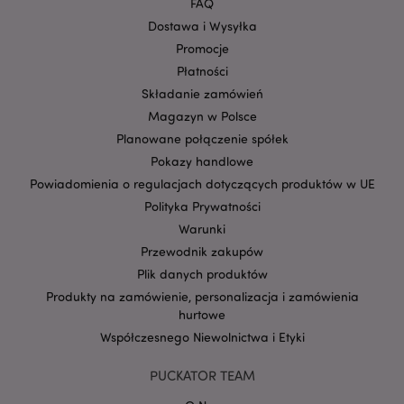
FAQ
mage-cache-storage-section-
Adobe Inc.
Privacy Policy
invalidation
www.puckator.pl
Dostawa i Wysyłka
Promocje
Płatności
Składanie zamówień
Magazyn w Polsce
form_key
1 
Adobe Inc.
Planowane połączenie spółek
.www.puckator.pl
Pokazy handlowe
Powiadomienia o regulacjach dotyczących produktów w UE
Polityka Prywatności
Warunki
Przewodnik zakupów
PHPSESSID
1 
PHP.net
Plik danych produktów
.www.puckator.pl
Produkty na zamówienie, personalizacja i zamówienia
hurtowe
Współczesnego Niewolnictwa i Etyki
PUCKATOR TEAM