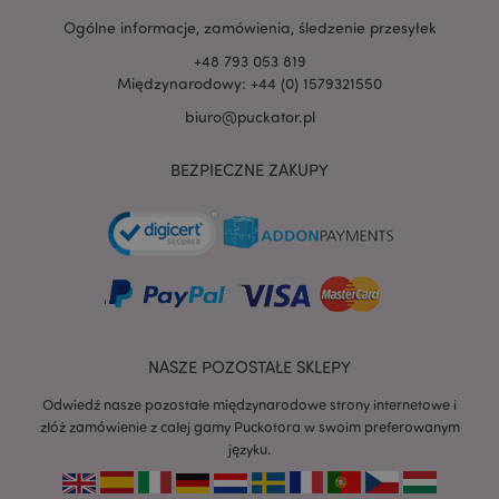
.www.puckator.pl
Ogólne informacje, zamówienia, śledzenie przesyłek
+48 793 053 819
Międzynarodowy: +44 (0) 1579321550
biuro@puckator.pl
BEZPIECZNE ZAKUPY
NASZE POZOSTAŁE SKLEPY
Odwiedź nasze pozostałe międzynarodowe strony internetowe i
złóż zamówienie z całej gamy Puckotora w swoim preferowanym
recently_viewed_product
Adobe Inc.
języku.
www.puckator.pl