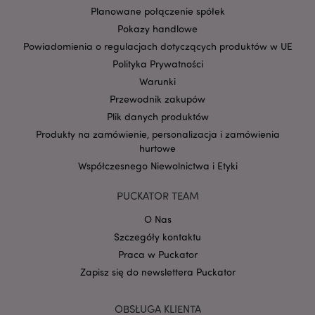
Planowane połączenie spółek
Pokazy handlowe
Powiadomienia o regulacjach dotyczących produktów w UE
Polityka Prywatności
Warunki
Przewodnik zakupów
Google
mage-cache-storage-section-
Adobe Inc.
Plik danych produktów
Privacy Policy
invalidation
www.puckator.pl
Produkty na zamówienie, personalizacja i zamówienia
hurtowe
Współczesnego Niewolnictwa i Etyki
PUCKATOR TEAM
form_key
1 
Adobe Inc.
O Nas
.www.puckator.pl
Szczegóły kontaktu
Praca w Puckator
Zapisz się do newslettera Puckator
OBSŁUGA KLIENTA
PHPSESSID
1 
PHP.net