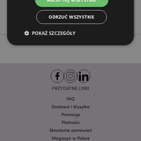
Nie
Nie
ODRZUĆ WSZYSTKIE
Lisa Parker
POKAŻ SZCZEGÓŁY
Niezbędne
Wydajność
Targetowanie
Funkcjonalność
Niezbędne pliki cookie pozwalają na sprawne
funkcjonowanie strony. Należą do nich loginy
PRZYDATNE LINKI
klientów i zarządzanie kontami.
Provider
/
FAQ
Nazwa
Domena
prze
Dostawa i Wysyłka
CookieScriptConsent
1
CookieScript
Promocje
.puckator.pl
Płatności
Składanie zamówień
Magazyn w Polsce