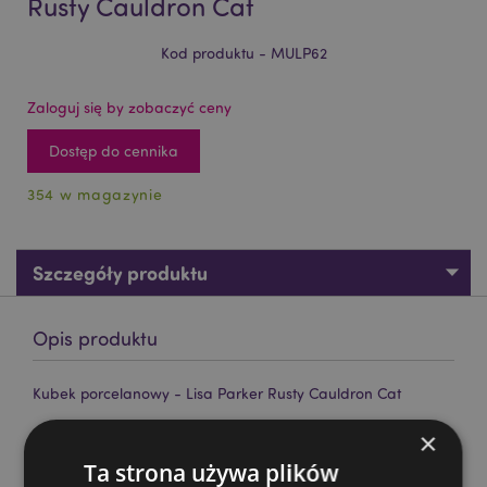
Rusty Cauldron Cat
Kod produktu - MULP62
Zaloguj się by zobaczyć ceny
Dostęp do cennika
354 w magazynie
Szczegóły produktu
Opis produktu
Kubek porcelanowy - Lisa Parker Rusty Cauldron Cat
Materiał:
Porcelana
×
Bezpieczny dla żywności:
Tak
Ta strona używa plików