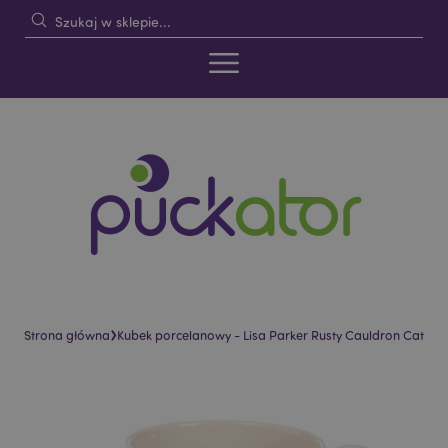
›
Strona główna
Kubek porcelanowy - Lisa Parker Rusty Cauldron Cat
Skip
Skip
to
to
the
the
end
beginning