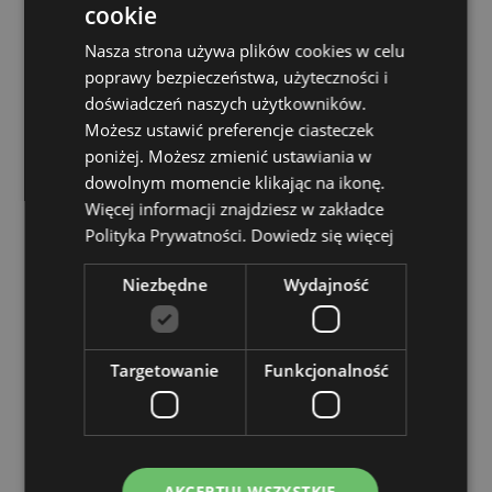
Można używać w kuchence mikrofalowej:
Tak
cookie
Można myć w zmywarce:
Tak
Nasza strona używa plików cookies w celu
Pojemność:
300ml
poprawy bezpieczeństwa, użyteczności i
doświadczeń naszych użytkowników.
Informacje o licencji:
Ten produkt jest w pełni
licencjonowany i może być sprzedawany na całym
Możesz ustawić preferencje ciasteczek
świecie.
poniżej. Możesz zmienić ustawiania w
dowolnym momencie klikając na ikonę.
Zasoby dotyczące produktów:
Więcej informacji znajdziesz w zakładce
Chcesz wiedzieć więcej na temat zakupów w Puckator
Polityka Prywatności.
Dowiedz się więcej
?
Zapoznaj się z naszym
przewodnik dla kupujących.
Niezbędne
Wydajność
Cechy produktu
Więcej
Wysokość 10cm Szerokość 12cm Głębokość 8cm
Targetowanie
Funkcjonalność
informacji
5055071508172
36
0.384000
Nie
AKCEPTUJ WSZYSTKIE