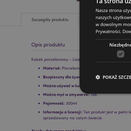
Ta strona u
Nasza strona uży
naszych użytkown
Szczegóły produktu
w dowolnym momen
Prywatności.
Dowi
Opis produktu
Niezbędn
Kubek porcelanowy - Lisa Parker The Witch's Apprent
Materiał:
Porcelana
POKAŻ SZCZ
Bezpieczny dla żywności:
Tak
Można używać w kuchence mikrofalowej:
Tak
Można myć w zmywarce:
Tak
Pojemność:
300ml
Informacje o licencji:
Ten produkt jest w pełni 
Niezbędne pliki cook
sprzedawany na całym świecie.
Nazwa
Zasoby dotyczące produktów: