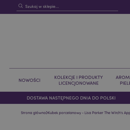
KOLEKCJE I PRODUKTY
AROMA
NOWOŚCI
LICENCJONOWANE
PIE
DOSTAWA NASTĘPNEGO DNIA DO POLSKI
›
Strona główna
Kubek porcelanowy - Lisa Parker The Witch's App
Skip
Skip
to
to