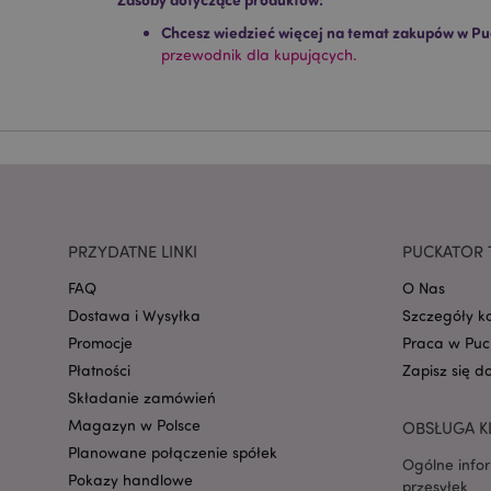
CookieScriptConse
Chcesz wiedzieć więcej na temat zakupów w Pu
przewodnik dla kupujących.
mage-cache-storage
invalidation
form_key
PRZYDATNE LINKI
PUCKATOR 
FAQ
O Nas
PHPSESSID
Dostawa i Wysyłka
Szczegóły k
Promocje
Praca w Puc
Płatności
Zapisz się d
Składanie zamówień
Magazyn w Polsce
OBSŁUGA K
recently_viewed_pr
Planowane połączenie spółek
Ogólne info
Pokazy handlowe
przesyłek