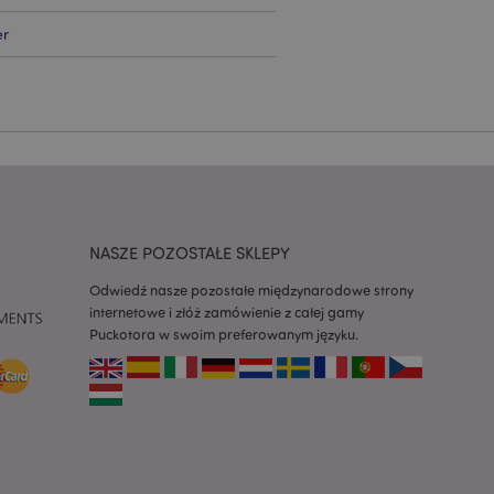
ywany przez usługę
er
zapamiętywania
h zgody użytkownika
 konieczne, aby baner
m działał
ywany w celu
nia treści w
y ładowały się
ywany w celu
nia treści w
y ładowały się
NASZE POZOSTAŁE SKLEPY
Odwiedź nasze pozostałe międzynarodowe strony
z aplikacje oparte
dentyfikator
internetowe i złóż zamówienie z całej gamy
a używany do
Puckotora w swoim preferowanym języku.
 użytkownika.
enerowana losowo,
być specyficzny dla
ykładem jest
zalogowanego
ronami.
atory produktów
 produktów w celu