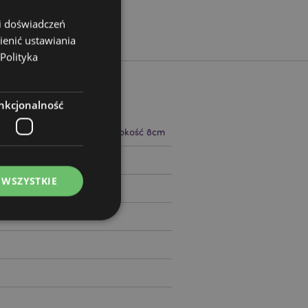
 i doświadczeń
ienić ustawiania
Polityka
nkcjonalność
 10cm Szerokość 12cm Głębokość 8cm
08165
 WSZYSTKIE
ądzanie kontami.