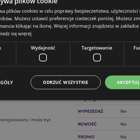
żywa plików cookie
wa plików cookies w celu poprawy bezpieczeństwa, użyteczności
ików. Możesz ustawić preferencje ciasteczek poniżej. Możesz zm
cie klikając na ikonę. Więcej informacji znajdziesz w zakładce 
edz się więcej
Cechy produktu
e
Wydajność
Targetowanie
Fu
Więcej
Wymiary
Wysokość
informacji
ice Cat
Kod Kreskowy EAN
50550715
EGÓŁY
ODRZUĆ WSZYSTKIE
AKCEPTUJ
Ilość w kartonie
36
Waga (kg)
0.386000
WYPRZEDAŻ
Nie
Niezbędne
Wydajność
Targetowanie
Funkcjonalność
licencjonowany i może być
NOWOŚĆ
Nie
ie pozwalają na sprawne funkcjonowanie strony. Należą do nich loginy klientów i zarz
Provider
/
Okres
Opis
PROMO
Nie
Domena
przechowywania